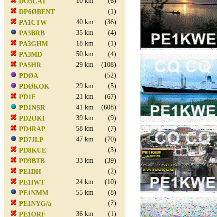
10 km
(6)
DO3CAT
(1)
DP6ØBENT
40 km
(36)
PA1CTW
35 km
(4)
PA3BRB
18 km
(1)
PA3GHM
50 km
(4)
PA3MD
29 km
(108)
PA5HR
(52)
PDØA
29 km
(5)
PDØKOK
21 km
(67)
PD1F
41 km
(608)
PD1NSR
39 km
(9)
PD2OKI
58 km
(7)
PD4RAP
47 km
(70)
PD7JLP
(3)
PD8KUE
33 km
(39)
PD9BTB
(2)
PE1DH
24 km
(10)
PE1IWT
55 km
(8)
PE1NMM
(7)
PE1NYG/a
36 km
(1)
PE1ORF