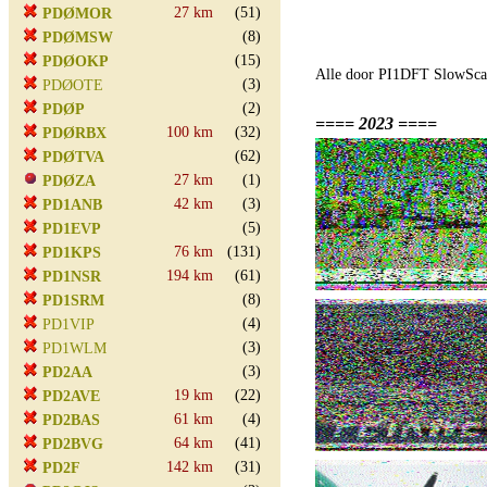
27 km
(51)
PDØMOR
(8)
PDØMSW
(15)
PDØOKP
Alle door PI1DFT SlowScan
(3)
PDØOTE
(2)
PDØP
==== 2023 ====
100 km
(32)
PDØRBX
(62)
PDØTVA
27 km
(1)
PDØZA
42 km
(3)
PD1ANB
(5)
PD1EVP
76 km
(131)
PD1KPS
194 km
(61)
PD1NSR
(8)
PD1SRM
(4)
PD1VIP
(3)
PD1WLM
(3)
PD2AA
19 km
(22)
PD2AVE
61 km
(4)
PD2BAS
64 km
(41)
PD2BVG
142 km
(31)
PD2F