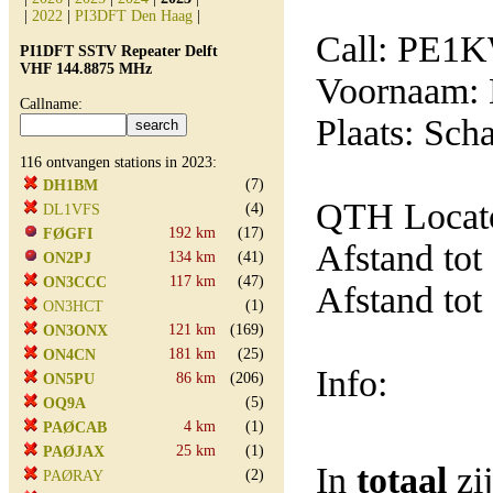
|
2022
|
PI3DFT Den Haag
|
Call: PE1
PI1DFT SSTV Repeater Delft
VHF 144.8875 MHz
Voornaam: 
Callname:
Plaats: Sch
116 ontvangen stations in 2023:
(7)
DH1BM
QTH Locato
(4)
DL1VFS
192 km
(17)
FØGFI
Afstand tot
134 km
(41)
ON2PJ
117 km
(47)
ON3CCC
Afstand tot
(1)
ON3HCT
121 km
(169)
ON3ONX
181 km
(25)
ON4CN
Info:
86 km
(206)
ON5PU
(5)
OQ9A
4 km
(1)
PAØCAB
25 km
(1)
PAØJAX
In
totaal
zi
(2)
PAØRAY