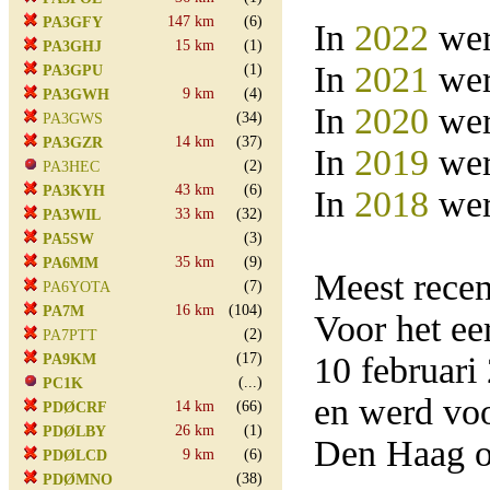
147 km
(6)
PA3GFY
In
2022
wer
15 km
(1)
PA3GHJ
In
2021
wer
(1)
PA3GPU
9 km
(4)
PA3GWH
In
2020
wer
(34)
PA3GWS
14 km
(37)
PA3GZR
In
2019
wer
(2)
PA3HEC
43 km
(6)
PA3KYH
In
2018
wer
33 km
(32)
PA3WIL
(3)
PA5SW
35 km
(9)
PA6MM
Meest rece
(7)
PA6YOTA
16 km
(104)
PA7M
Voor het e
(2)
PA7PTT
(17)
10 februar
PA9KM
(...)
PC1K
en werd vo
14 km
(66)
PDØCRF
26 km
(1)
PDØLBY
Den Haag o
9 km
(6)
PDØLCD
(38)
PDØMNO