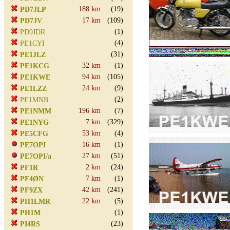
188 km
(19)
PD7JLP
17 km
(109)
PD7JV
(1)
PD9JDR
(4)
PE1CYI
(31)
PE1JLZ
32 km
(1)
PE1KCG
94 km
(105)
PE1KWE
24 km
(9)
PE1LZZ
(2)
PE1MNB
196 km
(7)
PE1NMM
7 km
(329)
PE1NYG
53 km
(4)
PE5CFG
16 km
(1)
PE7OPI
27 km
(51)
PE7OPI/a
2 km
(24)
PF1R
7 km
(1)
PF4ØN
42 km
(241)
PF9ZX
22 km
(5)
PH1LMR
(1)
PH1M
(23)
PI4RS