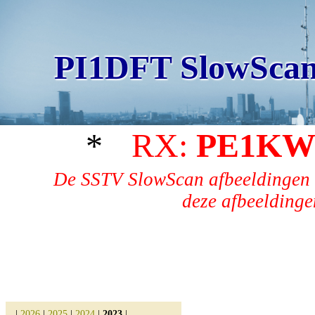
PI1DFT SlowScan
*
RX:
PE1KW
De SSTV SlowScan afbeeldingen 
deze afbeeldingen
|
2026
|
2025
|
2024
|
2023
|