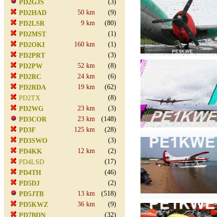
(3)
PD2GJS
50 km
(9)
PD2HAD
9 km
(80)
PD2LSR
(1)
PD2MST
160 km
(1)
PD2OKI
(3)
PD2PRT
52 km
(8)
PD2PW
24 km
(6)
PD2RC
19 km
(62)
PD2RDA
(8)
PD2TX
23 km
(3)
PD2WG
23 km
(148)
PD3COR
125 km
(28)
PD3F
(3)
PD3SWO
12 km
(2)
PD4KK
(17)
PD4LSD
(46)
PD4TH
(2)
PD5DJ
13 km
(518)
PD5JTB
36 km
(9)
PD5KWZ
(32)
PD7BDN