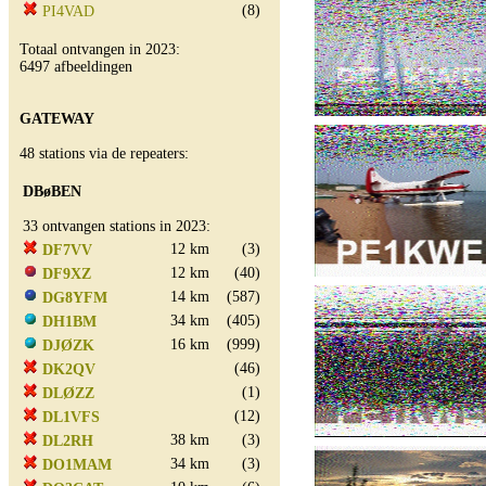
(8)
PI4VAD
Totaal ontvangen in 2023:
6497 afbeeldingen
GATEWAY
48 stations via de repeaters:
DBøBEN
33 ontvangen stations in 2023:
12 km
(3)
DF7VV
12 km
(40)
DF9XZ
14 km
(587)
DG8YFM
34 km
(405)
DH1BM
16 km
(999)
DJØZK
(46)
DK2QV
(1)
DLØZZ
(12)
DL1VFS
38 km
(3)
DL2RH
34 km
(3)
DO1MAM