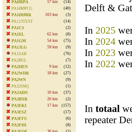
57 km
(14)
PAØRPA
Delft & Ga
(40)
PA1ØØPCG
103 km
(3)
PA1ØØRK
(14)
PA123TEST
In
2025
wer
(2)
PA1CS
62 km
(8)
PA1EL
In
2024
wer
54 km
(75)
PA1GM
59 km
(9)
PA1JLG
In
2023
wer
(76)
PA1SAR
(7)
PA2BUL
In
2022
wer
9 km
(12)
PA2HEN
18 km
(27)
PA2WDR
(9)
PA2WN
(1)
PA32SM/j
10 km
(37)
PA3ADN
26 km
(2)
PA3BXR
17 km
(157)
In
totaal
we
PA3EKI
(17)
PA3ESZ
repeater D
(6)
PA3FFU
(8)
PA3FHI
36 km
(1)
PA3FOE