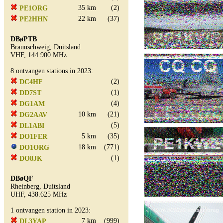
35 km
(2)
PE1ORG
22 km
(37)
PE2HHN
DBøPTB
Braunschweig, Duitsland
VHF, 144.900 MHz
8 ontvangen stations in 2023:
(2)
DC4HF
(1)
DD7ST
(4)
DG1AM
10 km
(21)
DG2AAV
(5)
DL1ABI
5 km
(35)
DO1FER
18 km
(771)
DO1ORG
(1)
DO8JK
DBøQF
Rheinberg, Duitsland
UHF, 438.625 MHz
1 ontvangen station in 2023:
7 km
(999)
DL3YAP