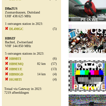
DBøZUS
Zusmarshausen, Duitsland
UHF 438.625 MHz
1 ontvangen station in 2023:
(5)
DL4MGC
HB9ZF
Bachtel, Zwitserland
VHF 144.850 MHz
5 ontvangen stations in 2023:
(6)
HB9BTI
82 km
(57)
HB9EMQ
(13)
HB9EUE
14 km
(4)
HB9HGD
(4)
HG9BTI
Totaal via Gateway in 2023:
7219 afbeeldingen