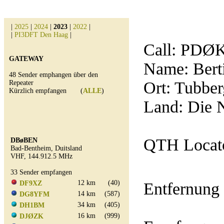
|
2025
|
2024
|
2023
|
2022
|
|
PI3DFT Den Haag
|
Call:
PDØ
GATEWAY
Name: Bert
48 Sender emphangen über den
Ort: Tubbe
Repeater
Kürzlich empfangen (
ALLE
)
Land: Die 
QTH Locato
DBøBEN
Bad-Bentheim, Duitsland
VHF, 144.912.5 MHz
33 Sender empfangen
12 km
(40)
DF9XZ
Entfernung
14 km
(587)
DG8YFM
34 km
(405)
DH1BM
16 km
(999)
DJØZK