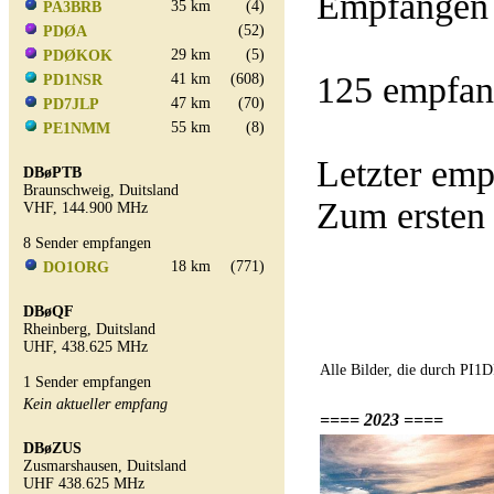
Empfangen 
35 km
(4)
PA3BRB
(52)
PDØA
29 km
(5)
PDØKOK
125 empfan
41 km
(608)
PD1NSR
47 km
(70)
PD7JLP
55 km
(8)
PE1NMM
Letzter em
DBøPTB
Braunschweig, Duitsland
Zum ersten
VHF, 144.900 MHz
8 Sender empfangen
18 km
(771)
DO1ORG
DBøQF
Rheinberg, Duitsland
UHF, 438.625 MHz
Alle Bilder, die durch PI
1 Sender empfangen
Kein aktueller empfang
==== 2023 ====
DBøZUS
Zusmarshausen, Duitsland
UHF 438.625 MHz