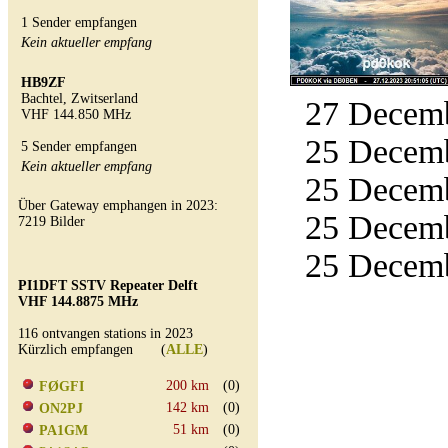
1 Sender empfangen
Kein aktueller empfang
HB9ZF
Bachtel, Zwitserland
27 Decemb
VHF 144.850 MHz
25 Decemb
5 Sender empfangen
Kein aktueller empfang
25 Decemb
Über Gateway emphangen in 2023:
25 Decemb
7219 Bilder
25 Decemb
PI1DFT SSTV Repeater Delft
VHF 144.8875 MHz
116 ontvangen stations in 2023
Kürzlich empfangen (
ALLE
)
200 km
(0)
FØGFI
142 km
(0)
ON2PJ
51 km
(0)
PA1GM