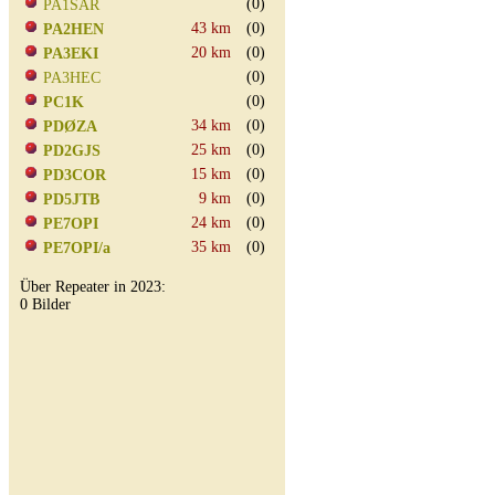
(0)
PA1SAR
43 km
(0)
PA2HEN
20 km
(0)
PA3EKI
(0)
PA3HEC
(0)
PC1K
34 km
(0)
PDØZA
25 km
(0)
PD2GJS
15 km
(0)
PD3COR
9 km
(0)
PD5JTB
24 km
(0)
PE7OPI
35 km
(0)
PE7OPI/a
Über Repeater in 2023:
0 Bilder