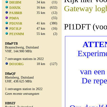
34 km
(11)
DH1BM
Gateway log
16 km
(632)
DJØZK
35 km
(12)
PA3BRB
(55)
PDØA
41 km
(380)
PD1NSR
PI1DFT (voor
47 km
(16)
PD7JLP
55 km
(2)
PE1NMM
ATTENT
DBøPTB
Braunschweig, Duitsland
Experime
VHF, 144.900 MHz
7 ontvangen stations in 2022
18 km
(127)
DO1ORG
van een
DBøQF
Rheinberg, Duitsland
De repe
UHF, 438.625 MHz
1 ontvangen station in 2022
Geen recente ontvangsten
HB9ZF