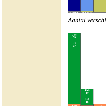
gateway
gateway
2
25
Aantal versch
Jan
69
RX
67
Feb
17
RX
16
GW
GW