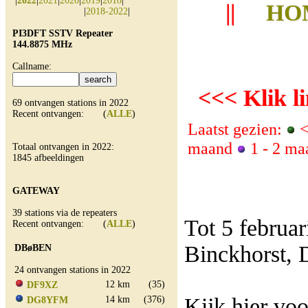
|
2022
|
2021
|
2020
|
2019
|
2018
|
||
HO
|
2018-2022
|
PI3DFT SSTV Repeater
144.8875 MHz
Callname:
<<< Klik li
69 ontvangen stations in 2022
Recent ontvangen: (
ALLE
)
Laatst gezien:
<
maand
1 - 2 m
Totaal ontvangen in 2022:
1845 afbeeldingen
GATEWAY
39 stations via de repeaters
Tot 5 februa
Recent ontvangen: (
ALLE
)
Binckhorst, 
DBøBEN
24 ontvangen stations in 2022
12 km
(35)
DF9XZ
Kijk hier vo
14 km
(376)
DG8YFM