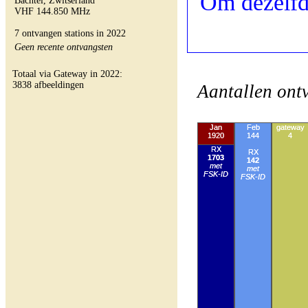
Om dezelfd
Bachtel, Zwitserland
VHF 144.850 MHz
7 ontvangen stations in 2022
Geen recente ontvangsten
Totaal via Gateway in 2022:
3838 afbeeldingen
Aantallen ont
Jan
Feb
gateway
Mrt
1920
144
4
4
RX
RX
RX
1703
142
0
met
met
met
FSK-ID
FSK-ID
FSK-ID