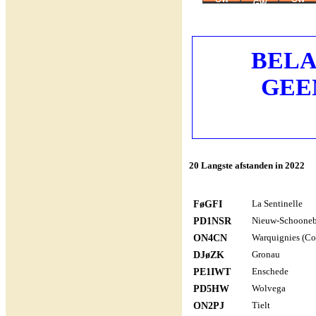
GW
2
2
1
BELAN
GEEN 
20 Langste afstanden in 2022
FøGFI
La Sentinelle
PD1NSR
Nieuw-Schoone
ON4CN
Warquignies (Col
DJøZK
Gronau
PE1IWT
Enschede
PD5HW
Wolvega
ON2PJ
Tielt