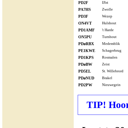
PD2F
IJlst
PA7HS
Zwolle
PD3F
Wezep
ON4VT
Hulshout
PD1AMF
't Harde
ON5PU
Turnhout
PDøRBX
Medemblik
PE1KWE
Schagerbrug
PD1KPS
Rosmalen
PDøBW
Zeist
PD5EL
St. Willebrord
PDøNUD
Brakel
PD2PW
Nieuwegein
TIP! Hoor