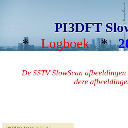
PI3DFT Slo
*
Logboek
*
2
De SSTV SlowScan afbeeldingen 
deze afbeeldingen