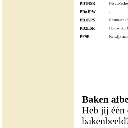
PD1NSR
Nieuw-Scho
PDøJPW
,
PD1KPS
Rosmalen (
PD2LSR
Houtwijk, D
PF9B
Katwijk aan
Baken afbe
Heb jij één
bakenbeeld