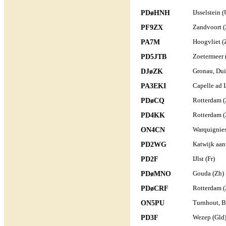
PDøHNH
IJsselstein (
PF9ZX
Zandvoort (
PA7M
Hoogvliet (
PD5JTB
Zoetermeer 
DJøZK
Gronau, Dui
PA3EKI
Capelle ad I
PDøCQ
Rotterdam (
PD4KK
Rotterdam (
ON4CN
Warquignies
PD2WG
Katwijk aan
PD2F
IJlst (Fr)
PDøMNO
Gouda (Zh)
PDøCRF
Rotterdam (
ON5PU
Turnhout, B
PD3F
Wezep (Gld