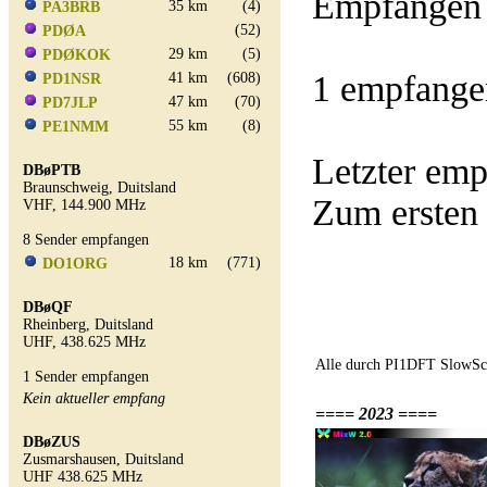
Empfangen 
35 km
(4)
PA3BRB
(52)
PDØA
29 km
(5)
PDØKOK
1 empfange
41 km
(608)
PD1NSR
47 km
(70)
PD7JLP
55 km
(8)
PE1NMM
Letzter em
DBøPTB
Braunschweig, Duitsland
Zum ersten
VHF, 144.900 MHz
8 Sender empfangen
18 km
(771)
DO1ORG
DBøQF
Rheinberg, Duitsland
UHF, 438.625 MHz
Alle durch PI1DFT SlowSca
1 Sender empfangen
Kein aktueller empfang
==== 2023 ====
DBøZUS
Zusmarshausen, Duitsland
UHF 438.625 MHz