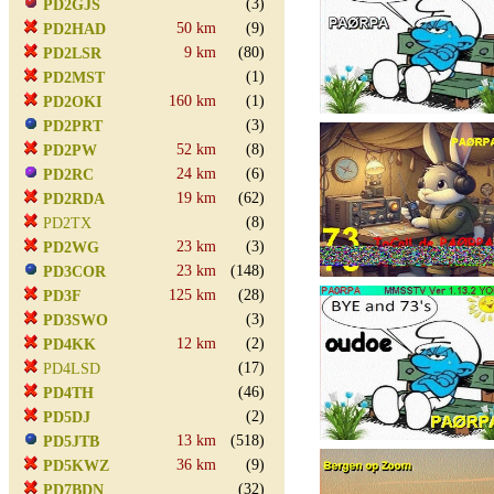
(3)
PD2GJS
50 km
(9)
PD2HAD
9 km
(80)
PD2LSR
(1)
PD2MST
160 km
(1)
PD2OKI
(3)
PD2PRT
52 km
(8)
PD2PW
24 km
(6)
PD2RC
19 km
(62)
PD2RDA
(8)
PD2TX
23 km
(3)
PD2WG
23 km
(148)
PD3COR
125 km
(28)
PD3F
(3)
PD3SWO
12 km
(2)
PD4KK
(17)
PD4LSD
(46)
PD4TH
(2)
PD5DJ
13 km
(518)
PD5JTB
36 km
(9)
PD5KWZ
(32)
PD7BDN