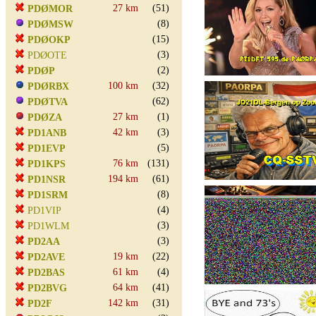
27 km
(51)
PDØMOR
(8)
PDØMSW
(15)
PDØOKP
(3)
PDØOTE
(2)
PDØP
100 km
(32)
PDØRBX
(62)
PDØTVA
27 km
(1)
PDØZA
42 km
(3)
PD1ANB
(5)
PD1EVP
76 km
(131)
PD1KPS
194 km
(61)
PD1NSR
(8)
PD1SRM
(4)
PD1VIP
(3)
PD1WLM
(3)
PD2AA
19 km
(22)
PD2AVE
61 km
(4)
PD2BAS
64 km
(41)
PD2BVG
142 km
(31)
PD2F