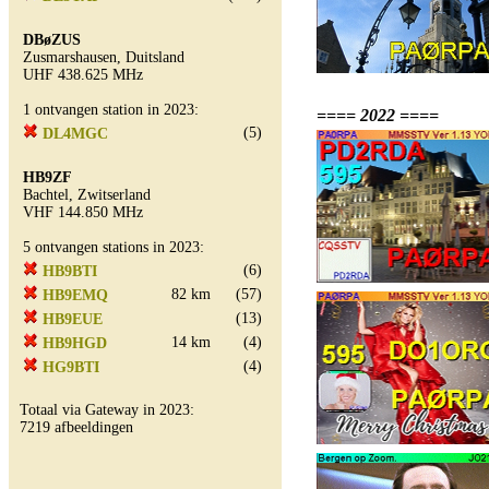
DBøZUS
Zusmarshausen, Duitsland
UHF 438.625 MHz
1 ontvangen station in 2023:
==== 2022 ====
(5)
DL4MGC
HB9ZF
Bachtel, Zwitserland
VHF 144.850 MHz
5 ontvangen stations in 2023:
(6)
HB9BTI
82 km
(57)
HB9EMQ
(13)
HB9EUE
14 km
(4)
HB9HGD
(4)
HG9BTI
Totaal via Gateway in 2023:
7219 afbeeldingen