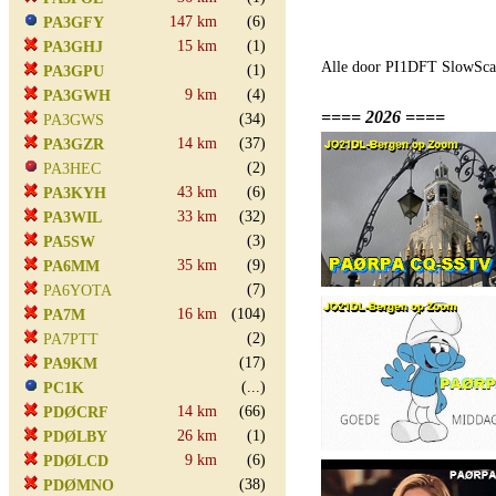
147 km
(6)
PA3GFY
15 km
(1)
PA3GHJ
Alle door PI1DFT SlowScan
(1)
PA3GPU
9 km
(4)
PA3GWH
==== 2026 ====
(34)
PA3GWS
14 km
(37)
PA3GZR
(2)
PA3HEC
43 km
(6)
PA3KYH
33 km
(32)
PA3WIL
(3)
PA5SW
35 km
(9)
PA6MM
(7)
PA6YOTA
16 km
(104)
PA7M
(2)
PA7PTT
(17)
PA9KM
(...)
PC1K
14 km
(66)
PDØCRF
26 km
(1)
PDØLBY
9 km
(6)
PDØLCD
(38)
PDØMNO