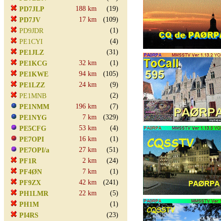
188 km
(19)
PD7JLP
17 km
(109)
PD7JV
(1)
PD9JDR
(4)
PE1CYI
(31)
PE1JLZ
32 km
(1)
PE1KCG
94 km
(105)
PE1KWE
24 km
(9)
PE1LZZ
(2)
PE1MNB
196 km
(7)
PE1NMM
7 km
(329)
PE1NYG
53 km
(4)
PE5CFG
16 km
(1)
PE7OPI
27 km
(51)
PE7OPI/a
2 km
(24)
PF1R
7 km
(1)
PF4ØN
42 km
(241)
PF9ZX
22 km
(5)
PH1LMR
(1)
PH1M
(23)
PI4RS