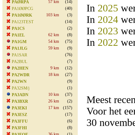
57 km
(14)
PAØRPA
In
2025
wer
(40)
PA1ØØPCG
103 km
(3)
PA1ØØRK
In
2024
wer
(14)
PA123TEST
In
2023
wer
(2)
PA1CS
62 km
(8)
PA1EL
In
2022
wer
54 km
(75)
PA1GM
59 km
(9)
PA1JLG
(76)
PA1SAR
(7)
PA2BUL
9 km
(12)
PA2HEN
18 km
(27)
PA2WDR
(9)
PA2WN
(1)
PA32SM/j
10 km
(37)
PA3ADN
Meest rece
26 km
(2)
PA3BXR
17 km
(157)
Voor het e
PA3EKI
(17)
PA3ESZ
30 novemb
(6)
PA3FFU
(8)
PA3FHI
36 km
(1)
PA3FOE