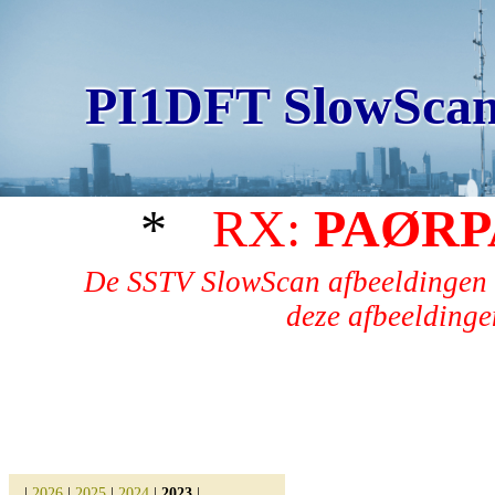
PI1DFT SlowScan
*
RX:
PAØRP
De SSTV SlowScan afbeeldingen 
deze afbeeldingen
|
2026
|
2025
|
2024
|
2023
|