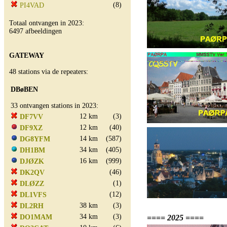
(8)
PI4VAD
Totaal ontvangen in 2023:
6497 afbeeldingen
GATEWAY
48 stations via de repeaters:
DBøBEN
33 ontvangen stations in 2023:
12 km
(3)
DF7VV
12 km
(40)
DF9XZ
14 km
(587)
DG8YFM
34 km
(405)
DH1BM
16 km
(999)
DJØZK
(46)
DK2QV
(1)
DLØZZ
(12)
DL1VFS
38 km
(3)
DL2RH
34 km
(3)
DO1MAM
==== 2025 ====