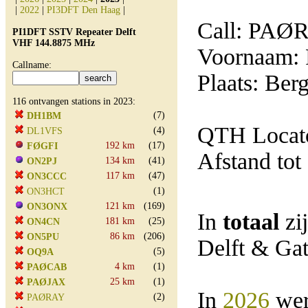
|
2022
|
PI3DFT Den Haag
|
Call: PAØ
PI1DFT SSTV Repeater Delft
VHF 144.8875 MHz
Voornaam:
Callname:
Plaats: Be
116 ontvangen stations in 2023:
(7)
DH1BM
QTH Locato
(4)
DL1VFS
192 km
(17)
FØGFI
Afstand tot
134 km
(41)
ON2PJ
117 km
(47)
ON3CCC
(1)
ON3HCT
121 km
(169)
ON3ONX
In
totaal
zi
181 km
(25)
ON4CN
86 km
(206)
ON5PU
Delft & Ga
(5)
OQ9A
4 km
(1)
PAØCAB
25 km
(1)
PAØJAX
In
2026
wer
(2)
PAØRAY