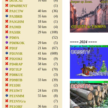
10 km
(6)
DO3CAT
(1)
DP6ØBENT
40 km
(36)
PA1CTW
35 km
(4)
PA3BRB
18 km
(1)
PA3GHM
50 km
(4)
PA3MD
29 km
(108)
PA5HR
(52)
PDØA
==== 2024 ====
29 km
(5)
PDØKOK
21 km
(67)
PD1F
41 km
(608)
PD1NSR
39 km
(9)
PD2OKI
58 km
(7)
PD4RAP
47 km
(70)
PD7JLP
(3)
PD8KUE
33 km
(39)
PD9BTB
(2)
PE1DH
24 km
(10)
PE1IWT
55 km
(8)
PE1NMM
(7)
PE1NYG/a
36 km
(1)
PE1ORF