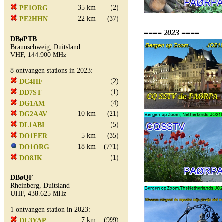
35 km
(2)
PE1ORG
22 km
(37)
PE2HHN
==== 2023 ====
DBøPTB
Braunschweig, Duitsland
VHF, 144.900 MHz
8 ontvangen stations in 2023:
(2)
DC4HF
(1)
DD7ST
(4)
DG1AM
10 km
(21)
DG2AAV
(5)
DL1ABI
5 km
(35)
DO1FER
18 km
(771)
DO1ORG
(1)
DO8JK
DBøQF
Rheinberg, Duitsland
UHF, 438.625 MHz
1 ontvangen station in 2023:
7 km
(999)
DL3YAP