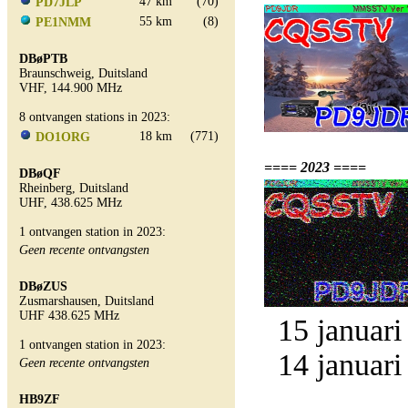
47 km
(70)
PD7JLP
55 km
(8)
PE1NMM
DBøPTB
Braunschweig, Duitsland
VHF, 144.900 MHz
8 ontvangen stations in 2023:
18 km
(771)
DO1ORG
==== 2023 ====
DBøQF
Rheinberg, Duitsland
UHF, 438.625 MHz
1 ontvangen station in 2023:
Geen recente ontvangsten
DBøZUS
Zusmarshausen, Duitsland
UHF 438.625 MHz
15 januari
1 ontvangen station in 2023:
14 januari
Geen recente ontvangsten
HB9ZF