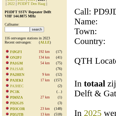
|
2022
|
PI3DFT Den Haag
|
Call: PD9
PI1DFT SSTV Repeater Delft
VHF 144.8875 MHz
Name:
Callname:
Town:
116 ontvangen stations in 2023
Country:
Recent ontvangen: (
ALLE
)
192 km
(17)
FØGFI
134 km
(41)
ON2PJ
QTH Locat
54 km
(75)
PA1GM
(76)
PA1SAR
9 km
(12)
PA2HEN
17 km
(157)
PA3EKI
In
totaal
zi
(2)
PA3HEC
Delft & Ga
(...)
PC1K
27 km
(1)
PDØZA
(3)
PD2GJS
23 km
(148)
PD3COR
In
2025
wer
13 km
(518)
PD5JTB