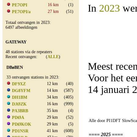
16 km
(1)
In
2023
wer
PE7OPI
27 km
(51)
PE7OPI/a
Totaal ontvangen in 2023:
6497 afbeeldingen
GATEWAY
48 stations via de repeaters
Recent ontvangen: (
ALLE
)
Meest rece
DBøBEN
Voor het e
33 ontvangen stations in 2023:
12 km
(40)
DF9XZ
14 januari
14 km
(587)
DG8YFM
34 km
(405)
DH1BM
16 km
(999)
DJØZK
35 km
(4)
PA3BRB
29 km
(52)
PDØA
Alle door PI1DFT SlowScan
29 km
(5)
PDØKOK
41 km
(608)
PD1NSR
==== 2025 ====