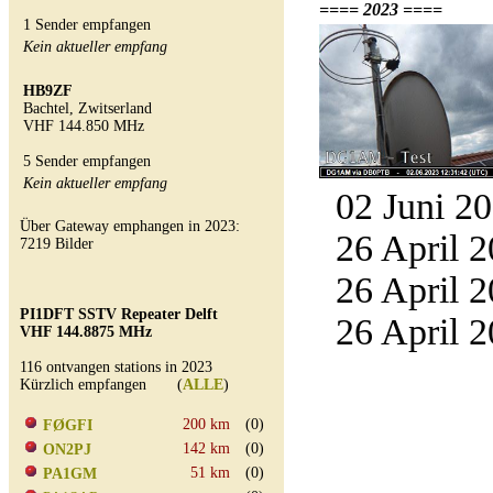
==== 2023 ====
1 Sender empfangen
Kein aktueller empfang
HB9ZF
Bachtel, Zwitserland
VHF 144.850 MHz
5 Sender empfangen
Kein aktueller empfang
02 Juni 20
Über Gateway emphangen in 2023:
26 April 2
7219 Bilder
26 April 2
PI1DFT SSTV Repeater Delft
26 April 2
VHF 144.8875 MHz
116 ontvangen stations in 2023
Kürzlich empfangen (
ALLE
)
200 km
(0)
FØGFI
142 km
(0)
ON2PJ
51 km
(0)
PA1GM