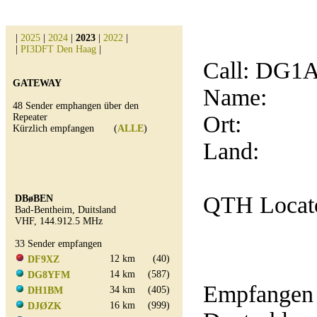
|
2025
|
2024
|
2023
|
2022
|
|
PI3DFT Den Haag
|
Call:
DG1
GATEWAY
Name:
48 Sender emphangen über den
Ort:
Repeater
Kürzlich empfangen (
ALLE
)
Land:
QTH Locat
DBøBEN
Bad-Bentheim, Duitsland
VHF, 144.912.5 MHz
33 Sender empfangen
12 km
(40)
DF9XZ
14 km
(587)
DG8YFM
Empfangen 
34 km
(405)
DH1BM
16 km
(999)
DJØZK