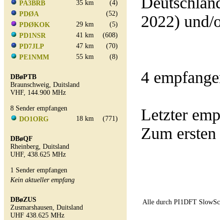
Deutschland
35 km
(4)
PA3BRB
(52)
PDØA
2022) und/
29 km
(5)
PDØKOK
41 km
(608)
PD1NSR
47 km
(70)
PD7JLP
55 km
(8)
PE1NMM
4 empfange
DBøPTB
Braunschweig, Duitsland
VHF, 144.900 MHz
8 Sender empfangen
Letzter em
18 km
(771)
DO1ORG
Zum ersten
DBøQF
Rheinberg, Duitsland
UHF, 438.625 MHz
1 Sender empfangen
Kein aktueller empfang
DBøZUS
Alle durch PI1DFT SlowSca
Zusmarshausen, Duitsland
UHF 438.625 MHz