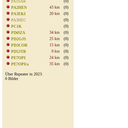
(0)
PA1SAR
43 km
(0)
PA2HEN
20 km
(0)
PA3EKI
(0)
PA3HEC
(0)
PC1K
34 km
(0)
PDØZA
25 km
(0)
PD2GJS
15 km
(0)
PD3COR
9 km
(0)
PD5JTB
24 km
(0)
PE7OPI
35 km
(0)
PE7OPI/a
Über Repeater in 2023:
0 Bilder