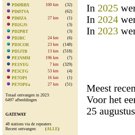
100 km
(32)
In
2025
wer
PDØRBX
(62)
PDØTVA
In
2024
wer
27 km
(1)
PDØZA
(3)
PD2GJS
In
2023
wer
(3)
PD2PRT
24 km
(6)
PD2RC
23 km
(148)
PD3COR
13 km
(518)
PD5JTB
196 km
(7)
PE1NMM
7 km
(329)
PE1NYG
53 km
(4)
PE5CFG
16 km
(1)
PE7OPI
27 km
(51)
PE7OPI/a
Meest rece
Totaal ontvangen in 2023:
Voor het e
6497 afbeeldingen
25 augustu
GATEWAY
48 stations via de repeaters
Recent ontvangen: (
ALLE
)