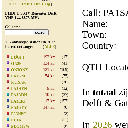
|
2022
|
PI3DFT Den Haag
|
Call: PA1
PI1DFT SSTV Repeater Delft
VHF 144.8875 MHz
Name:
Callname:
Town:
116 ontvangen stations in 2023
Country:
Recent ontvangen: (
ALLE
)
192 km
(17)
FØGFI
134 km
(41)
ON2PJ
QTH Locat
121 km
(169)
ON3ONX
54 km
(75)
PA1GM
(76)
PA1SAR
9 km
(12)
PA2HEN
In
totaal
zi
10 km
(37)
PA3ADN
Delft & Ga
17 km
(157)
PA3EKI
147 km
(6)
PA3GFY
(2)
PA3HEC
(...)
PC1K
In
2026
wer
(8)
PDØMSW