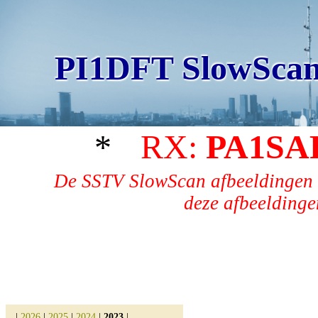
PI1DFT SlowScan
*
RX:
PA1SA
De SSTV SlowScan afbeeldingen 
deze afbeeldingen
|
2026
|
2025
|
2024
|
2023
|