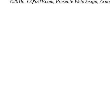
©2018.. CQSSTV.com, Presente WebDesign, Arno