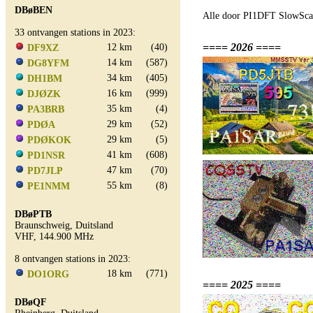
DBøBEN
Alle door PI1DFT SlowScan
33 ontvangen stations in 2023:
==== 2026 ====
12 km
(40)
DF9XZ
14 km
(587)
DG8YFM
34 km
(405)
DH1BM
16 km
(999)
DJØZK
35 km
(4)
PA3BRB
29 km
(52)
PDØA
29 km
(5)
PDØKOK
41 km
(608)
PD1NSR
47 km
(70)
PD7JLP
55 km
(8)
PE1NMM
DBøPTB
Braunschweig, Duitsland
VHF, 144.900 MHz
8 ontvangen stations in 2023:
18 km
(771)
DO1ORG
==== 2025 ====
DBøQF