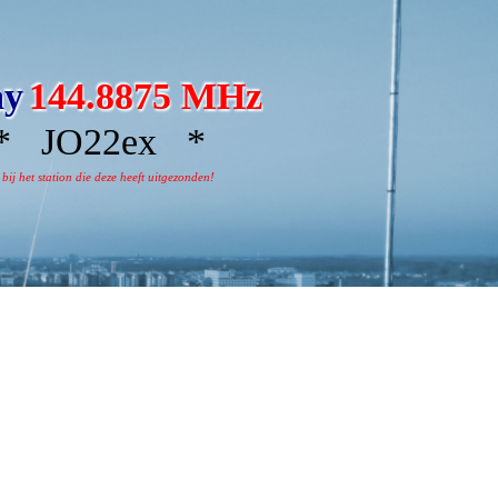
ay
144.8875 MHz
 JO22ex *
j het station die deze heeft uitgezonden!