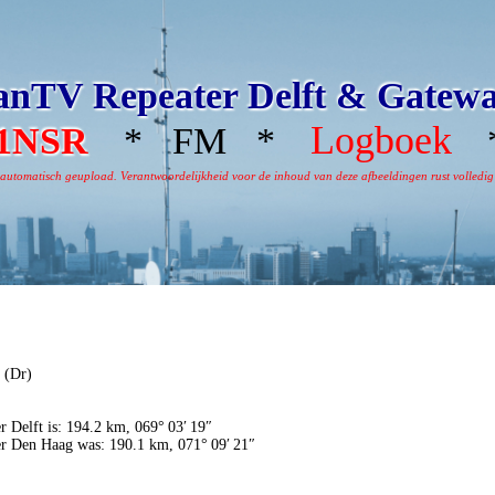
nTV Repeater Delft & Gatew
Logboek
1NSR
* FM *
*
omatisch geupload. Verantwoordelijkheid voor de inhoud van deze afbeeldingen rust volledig bi
 (Dr)
r Delft is: 194.2 km, 069° 03′ 19″
er Den Haag was: 190.1 km, 071° 09′ 21″