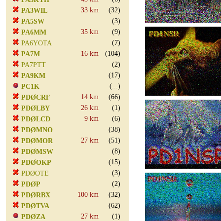
33 km
(32)
PA3WIL
(3)
PA5SW
35 km
(9)
PA6MM
(7)
PA6YOTA
16 km
(104)
PA7M
(2)
PA7PTT
(17)
PA9KM
(...)
PC1K
14 km
(66)
PDØCRF
26 km
(1)
PDØLBY
9 km
(6)
PDØLCD
(38)
PDØMNO
27 km
(51)
PDØMOR
(8)
PDØMSW
(15)
PDØOKP
(3)
PDØOTE
(2)
PDØP
100 km
(32)
PDØRBX
(62)
PDØTVA
27 km
(1)
PDØZA