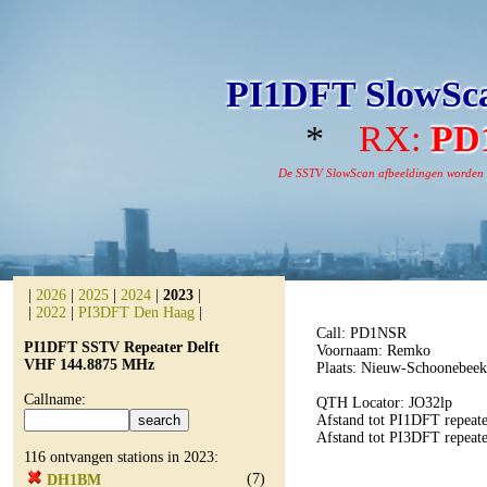
PI1DFT SlowSca
*
RX:
PD
De SSTV SlowScan afbeeldingen worden aut
|
2026
|
2025
|
2024
|
2023
|
|
2022
|
PI3DFT Den Haag
|
Call: PD1NSR
PI1DFT SSTV Repeater Delft
Voornaam: Remko
VHF 144.8875 MHz
Plaats: Nieuw-Schoonebeek
Callname:
QTH Locator: JO32lp
Afstand tot PI1DFT repeate
Afstand tot PI3DFT repeat
116 ontvangen stations in 2023:
(7)
DH1BM