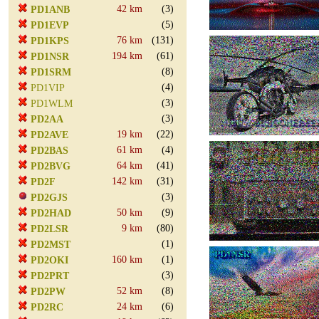
42 km
(3)
PD1ANB
(5)
PD1EVP
76 km
(131)
PD1KPS
194 km
(61)
PD1NSR
(8)
PD1SRM
(4)
PD1VIP
(3)
PD1WLM
(3)
PD2AA
19 km
(22)
PD2AVE
61 km
(4)
PD2BAS
64 km
(41)
PD2BVG
142 km
(31)
PD2F
(3)
PD2GJS
50 km
(9)
PD2HAD
9 km
(80)
PD2LSR
(1)
PD2MST
160 km
(1)
PD2OKI
(3)
PD2PRT
52 km
(8)
PD2PW
24 km
(6)
PD2RC