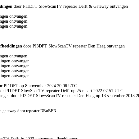
ldingen
door PI1DFT SlowScanTV repeater Delft & Gateway ontvangen
ngen ontvangen.
ngen ontvangen.
ngen ontvangen.
afbeeldingen
door PI3DFT SlowScanTV repeater Den Haag ontvangen
ngen ontvangen.
ingen ontvangen.
ingen ontvangen.
ingen ontvangen.
ingen ontvangen.
door PI1DFT op 8 november 2024 20:06 UTC
door PI1DFT SlowScanTV repeater Delft op 25 maart 2022 07:51 UTC
tvangen door PI3DFT SlowsScanTV repeater Den Haag op 13 september 2018 
a gateway door repeater DBøBEN
nTV Delft in 2023 ontvangen afbeeldingen: