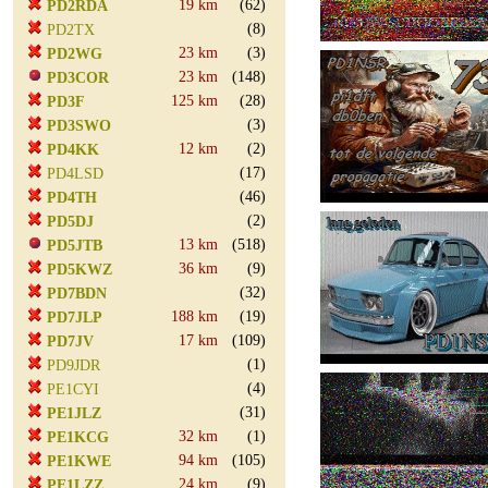
19 km
(62)
PD2RDA
(8)
PD2TX
23 km
(3)
PD2WG
23 km
(148)
PD3COR
125 km
(28)
PD3F
(3)
PD3SWO
12 km
(2)
PD4KK
(17)
PD4LSD
(46)
PD4TH
(2)
PD5DJ
13 km
(518)
PD5JTB
36 km
(9)
PD5KWZ
(32)
PD7BDN
188 km
(19)
PD7JLP
17 km
(109)
PD7JV
(1)
PD9JDR
(4)
PE1CYI
(31)
PE1JLZ
32 km
(1)
PE1KCG
94 km
(105)
PE1KWE
24 km
(9)
PE1LZZ