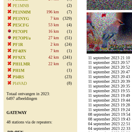
(2)
PE1MNB
196 km
(7)
PE1NMM
7 km
(329)
PE1NYG
53 km
(4)
PE5CFG
16 km
(1)
PE7OPI
27 km
(51)
PE7OPI/a
2 km
(24)
PF1R
7 km
(1)
PF4ØN
42 km
(241)
PF9ZX
11 september 2023 21:10
11 september 2023 20:57
22 km
(5)
PH1LMR
11 september 2023 20:52
(1)
PH1M
11 september 2023 20:47
(23)
11 september 2023 20:43
PI4RS
11 september 2023 20:39
(8)
PI4VAD
11 september 2023 20:35
11 september 2023 19:55
Totaal ontvangen in 2023:
11 september 2023 19:49
6497 afbeeldingen
11 september 2023 19:44
11 september 2023 19:28
11 september 2023 19:24
GATEWAY
08 september 2023 19:54
08 september 2023 19:43
48 stations via de repeaters:
04 september 2023 22:51
04 september 2023 22:33