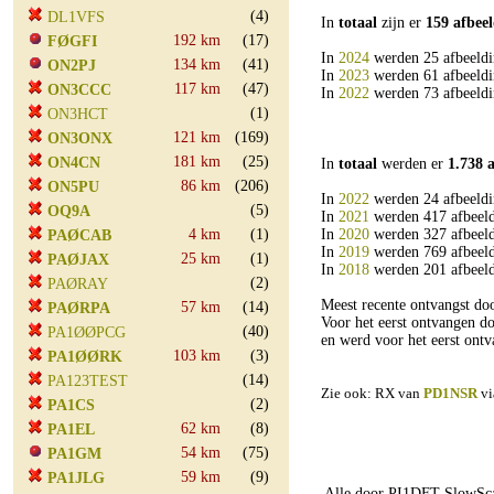
(4)
DL1VFS
In
totaal
zijn er
159 afbee
192 km
(17)
FØGFI
In
2024
werden 25 afbeeldi
134 km
(41)
ON2PJ
In
2023
werden 61 afbeeldi
117 km
(47)
ON3CCC
In
2022
werden 73 afbeeldi
(1)
ON3HCT
121 km
(169)
ON3ONX
181 km
(25)
ON4CN
In
totaal
werden er
1.738 
86 km
(206)
ON5PU
In
2022
werden 24 afbeeldi
(5)
OQ9A
In
2021
werden 417 afbeeld
4 km
(1)
In
2020
werden 327 afbeeld
PAØCAB
In
2019
werden 769 afbeeld
25 km
(1)
PAØJAX
In
2018
werden 201 afbeeld
(2)
PAØRAY
Meest recente ontvangst 
57 km
(14)
PAØRPA
Voor het eerst ontvangen 
(40)
PA1ØØPCG
en werd voor het eerst on
103 km
(3)
PA1ØØRK
(14)
PA123TEST
Zie ook: RX van
PD1NSR
vi
(2)
PA1CS
62 km
(8)
PA1EL
54 km
(75)
PA1GM
59 km
(9)
PA1JLG
Alle door PI1DFT SlowSca