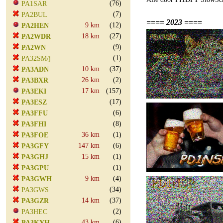
(76)
PA1SAR
(7)
PA2BUL
==== 2023 ====
9 km
(12)
PA2HEN
18 km
(27)
PA2WDR
(9)
PA2WN
(1)
PA32SM/j
10 km
(37)
PA3ADN
26 km
(2)
PA3BXR
17 km
(157)
PA3EKI
(17)
PA3ESZ
(6)
PA3FFU
(8)
PA3FHI
36 km
(1)
PA3FOE
147 km
(6)
PA3GFY
15 km
(1)
PA3GHJ
(1)
PA3GPU
9 km
(4)
PA3GWH
(34)
PA3GWS
14 km
(37)
PA3GZR
(2)
PA3HEC
43 km
(6)
PA3KYH