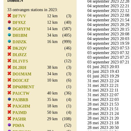
DBøBEN
04 september 2023 22:28
04 september 2023 22:21
33 ontvangen stations in 2023:
04 september 2023 22:12
04 september 2023 22:08
12 km
(3)
DF7VV
04 september 2023 21:54
12 km
(40)
DF9XZ
04 september 2023 20:29
14 km
(587)
DG8YFM
04 september 2023 20:15
04 september 2023 20:08
34 km
(405)
DH1BM
04 september 2023 20:03
16 km
(999)
DJØZK
04 september 2023 19:59
(46)
03 september 2023 07:53
DK2QV
03 september 2023 07:32
(1)
DLØZZ
03 september 2023 07:25
(12)
DL1VFS
03 september 2023 07:21
01 juni 2023 20:03
38 km
(3)
DL2RH
01 juni 2023 19:43
34 km
(3)
DO1MAM
01 juni 2023 19:29
10 km
(6)
DO3CAT
31 mei 2023 22:24
31 mei 2023 22:21
(1)
DP6ØBENT
31 mei 2023 22:11
40 km
(36)
PA1CTW
31 mei 2023 22:07
35 km
(4)
31 mei 2023 22:03
PA3BRB
28 mei 2023 21:53
18 km
(1)
PA3GHM
28 mei 2023 21:51
50 km
(4)
PA3MD
28 mei 2023 21:24
28 mei 2023 21:20
29 km
(108)
PA5HR
28 mei 2023 21:18
(52)
PDØA
28 mei 2023 20:50