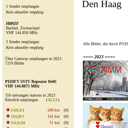
Den Haag
1 Sender empfangen
Kein aktueller empfang
HB9ZF
Bachtel, Zwitserland
VHF 144.850 MHz
5 Sender empfangen
Alle Bilder, die durch PI
Kein aktueller empfang
==== 2023 ====
Über Gateway emphangen in 2023:
7219 Bilder
PI1DFT SSTV Repeater Delft
VHF 144.8875 MHz
116 ontvangen stations in 2023
Kürzlich empfangen (
ALLE
)
200 km
(0)
FØGFI
142 km
(0)
ON2PJ
51 km
(0)
PA1GM