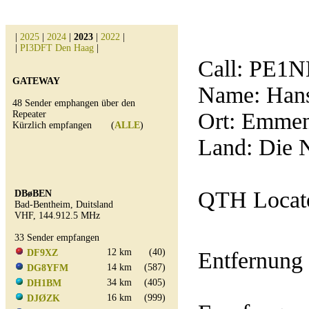
|
2025
|
2024
|
2023
|
2022
|
|
PI3DFT Den Haag
|
Call:
PE1
GATEWAY
Name: Han
48 Sender emphangen über den
Ort: Emme
Repeater
Kürzlich empfangen (
ALLE
)
Land: Die 
QTH Locato
DBøBEN
Bad-Bentheim, Duitsland
VHF, 144.912.5 MHz
33 Sender empfangen
12 km
(40)
DF9XZ
Entfernung
14 km
(587)
DG8YFM
34 km
(405)
DH1BM
16 km
(999)
DJØZK