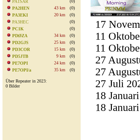
(0)
PA1SAR
43 km
(0)
PA2HEN
20 km
(0)
PA3EKI
17 Novemb
(0)
PA3HEC
(0)
PC1K
11 Oktober
34 km
(0)
PDØZA
25 km
(0)
PD2GJS
11 Oktober
15 km
(0)
PD3COR
9 km
(0)
PD5JTB
27 Augustu
24 km
(0)
PE7OPI
27 Augustu
35 km
(0)
PE7OPI/a
27 Juli 20
Über Repeater in 2023:
0 Bilder
18 Januari
18 Januari