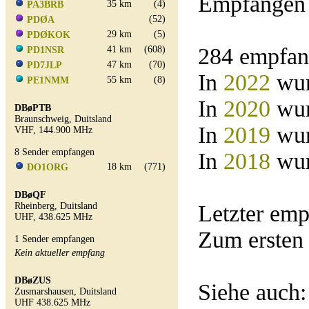
Empfangen 
35 km
(4)
PA3BRB
(52)
PDØA
29 km
(5)
PDØKOK
284 empfan
41 km
(608)
PD1NSR
47 km
(70)
PD7JLP
In
2022
wur
55 km
(8)
PE1NMM
In
2020
wur
DBøPTB
Braunschweig, Duitsland
In
2019
wur
VHF, 144.900 MHz
8 Sender empfangen
In
2018
wur
18 km
(771)
DO1ORG
DBøQF
Rheinberg, Duitsland
Letzter em
UHF, 438.625 MHz
Zum ersten
1 Sender empfangen
Kein aktueller empfang
DBøZUS
Siehe auch
Zusmarshausen, Duitsland
UHF 438.625 MHz