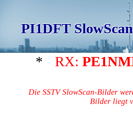
PI1DFT SlowScan
*
RX:
PE1N
Die SSTV SlowScan-Bilder werd
Bilder liegt 