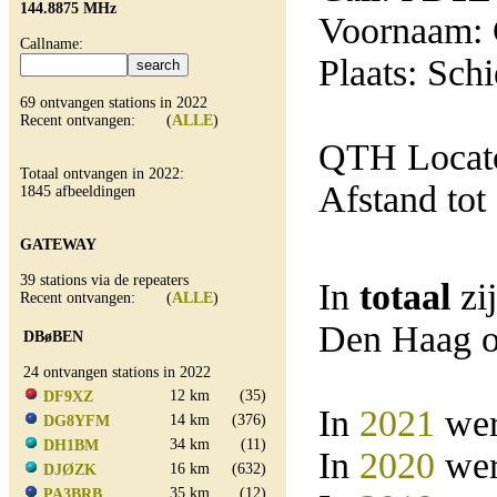
144.8875 MHz
Voornaam: 
Callname:
Plaats: Sch
69 ontvangen stations in 2022
Recent ontvangen: (
ALLE
)
QTH Locat
Totaal ontvangen in 2022:
Afstand tot
1845 afbeeldingen
GATEWAY
39 stations via de repeaters
In
totaal
zi
Recent ontvangen: (
ALLE
)
Den Haag o
DBøBEN
24 ontvangen stations in 2022
12 km
(35)
DF9XZ
In
2021
wer
14 km
(376)
DG8YFM
34 km
(11)
DH1BM
In
2020
wer
16 km
(632)
DJØZK
35 km
(12)
PA3BRB