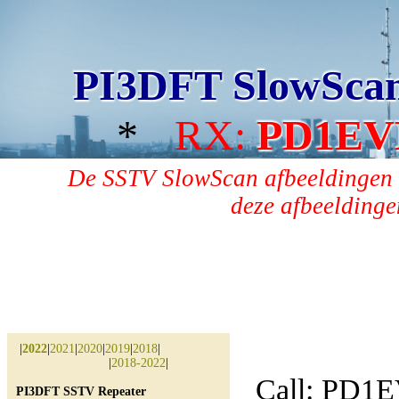
PI3DFT SlowSca
*
RX:
PD1EV
De SSTV SlowScan afbeeldingen 
deze afbeeldingen
|
2022
|
2021
|
2020
|
2019
|
2018
|
|
2018-2022
|
Call: PD1
PI3DFT SSTV Repeater