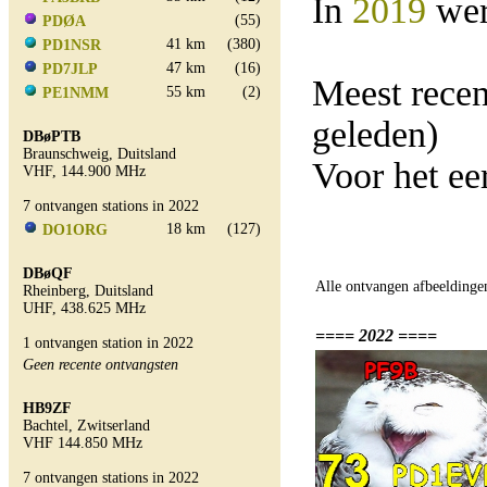
In
2019
wer
(55)
PDØA
41 km
(380)
PD1NSR
47 km
(16)
PD7JLP
Meest rece
55 km
(2)
PE1NMM
geleden)
DBøPTB
Braunschweig, Duitsland
Voor het ee
VHF, 144.900 MHz
7 ontvangen stations in 2022
18 km
(127)
DO1ORG
DBøQF
Alle ontvangen afbeeldinge
Rheinberg, Duitsland
UHF, 438.625 MHz
==== 2022 ====
1 ontvangen station in 2022
Geen recente ontvangsten
HB9ZF
Bachtel, Zwitserland
VHF 144.850 MHz
7 ontvangen stations in 2022