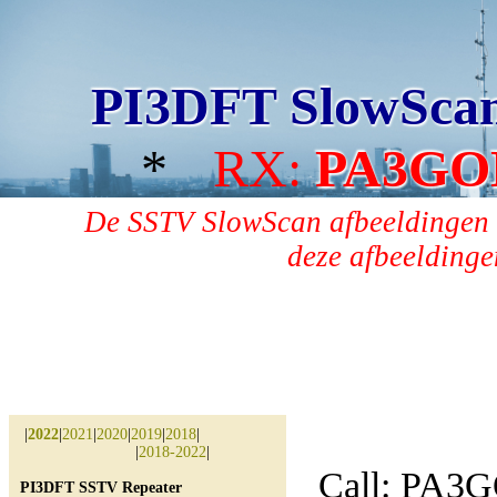
PI3DFT SlowSca
*
RX:
PA3GO
De SSTV SlowScan afbeeldingen 
deze afbeeldingen
|
2022
|
2021
|
2020
|
2019
|
2018
|
|
2018-2022
|
Call: PA3
PI3DFT SSTV Repeater