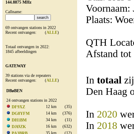
144.8875 MHz
Voornaam: 
Callname:
Plaats: Woe
69 ontvangen stations in 2022
Recent ontvangen: (
ALLE
)
QTH Locat
Totaal ontvangen in 2022:
Afstand tot
1845 afbeeldingen
GATEWAY
39 stations via de repeaters
In
totaal
zi
Recent ontvangen: (
ALLE
)
Den Haag o
DBøBEN
24 ontvangen stations in 2022
12 km
(35)
DF9XZ
In
2020
wer
14 km
(376)
DG8YFM
34 km
(11)
DH1BM
In
2018
wer
16 km
(632)
DJØZK
35 km
(12)
PA3BRB