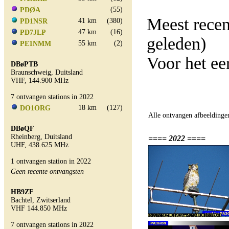
(55)
PDØA
Meest rece
41 km
(380)
PD1NSR
47 km
(16)
PD7JLP
geleden)
55 km
(2)
PE1NMM
Voor het e
DBøPTB
Braunschweig, Duitsland
VHF, 144.900 MHz
7 ontvangen stations in 2022
18 km
(127)
DO1ORG
Alle ontvangen afbeeldinge
DBøQF
Rheinberg, Duitsland
==== 2022 ====
UHF, 438.625 MHz
1 ontvangen station in 2022
Geen recente ontvangsten
HB9ZF
Bachtel, Zwitserland
VHF 144.850 MHz
7 ontvangen stations in 2022