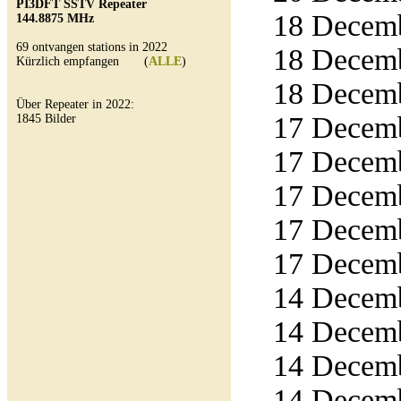
PI3DFT SSTV Repeater
18 Decemb
144.8875 MHz
69 ontvangen stations in 2022
18 Decemb
Kürzlich empfangen (
ALLE
)
18 Decemb
Über Repeater in 2022:
17 Decemb
1845 Bilder
17 Decemb
17 Decemb
17 Decemb
17 Decemb
14 Decemb
14 Decemb
14 Decemb
14 Decemb