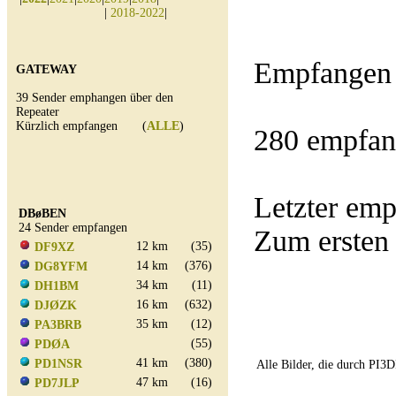
|
2018-2022
|
Empfangen 
GATEWAY
39 Sender emphangen über den
Repeater
Kürzlich empfangen (
ALLE
)
280 empfan
Letzter e
DBøBEN
24 Sender empfangen
Zum ersten
12 km
(35)
DF9XZ
14 km
(376)
DG8YFM
34 km
(11)
DH1BM
16 km
(632)
DJØZK
35 km
(12)
PA3BRB
(55)
PDØA
41 km
(380)
PD1NSR
Alle Bilder, die durch PI
47 km
(16)
PD7JLP