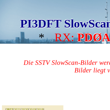
PI3DFT SlowSca
*
RX:
PDØ
Die SSTV SlowScan-Bilder werd
Bilder liegt 
|
2022
|
2021
|
2020
|
2019
|
2018
|