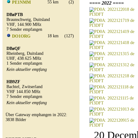
55 km
(2)
PE1NMM
==== 2022 ====
DBøPTB
Braunschweig, Duitsland
VHF, 144.900 MHz
7 Sender empfangen
18 km
(127)
DO1ORG
DBøQF
Rheinberg, Duitsland
UHF, 438.625 MHz
1 Sender empfangen
Kein aktueller empfang
HB9ZF
Bachtel, Zwitserland
VHF 144.850 MHz
7 Sender empfangen
Kein aktueller empfang
Über Gateway emphangen in 2022:
3838 Bilder
20 Decemb