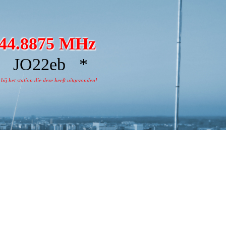
44.8875 MHz
JO22eb *
j het station die deze heeft uitgezonden!