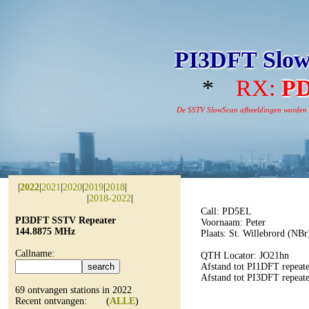
PI3DFT Slow
*
RX:
P
De SSTV SlowScan afbeeldingen worden aut
|
2022
|
2021
|
2020
|
2019
|
2018
|
|
2018-2022
|
Call: PD5EL
PI3DFT SSTV Repeater
Voornaam: Peter
144.8875 MHz
Plaats: St. Willebrord (NBr
Callname:
QTH Locator: JO21hn
Afstand tot PI1DFT repeate
Afstand tot PI3DFT repeat
69 ontvangen stations in 2022
Recent ontvangen: (
ALLE
)