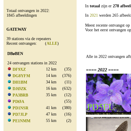
In
totaal
zijn er
278 afbee
Totaal ontvangen in 2022:
1845 afbeeldingen
In
2021
werden 265 afbeeld
Meest recente ontvangst o
GATEWAY
Voor het eerst ontvangen o
39 stations via de repeaters
Recent ontvangen: (
ALLE
)
DBøBEN
Alle in 2022 ontvangen afb
24 ontvangen stations in 2022
12 km
(35)
DF9XZ
==== 2022 ====
14 km
(376)
DG8YFM
34 km
(11)
DH1BM
16 km
(632)
DJØZK
35 km
(12)
PA3BRB
(55)
PDØA
41 km
(380)
PD1NSR
47 km
(16)
PD7JLP
55 km
(2)
PE1NMM