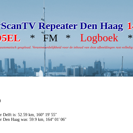
ScanTV Repeater Den Haag
1
Logboek
D5EL
* FM *
* 
omatisch geupload. Verantwoordelijkheid voor de inhoud van deze afbeeldingen rust volledig bi
)
r Delft is: 52.59 km, 160° 19′ 55″
er Den Haag was: 59.9 km, 164° 01′ 06″