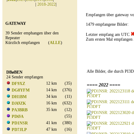
|
2018-2022
|
Empfangen über gateway v
GATEWAY
1479 empfangene Bilder:
39 Sender emphangen über den
Letzter empfang am UTC
Repeater
Zum ersten Mal empfangen
Kürzlich empfangen (
ALLE
)
Alle Bilder, die durch PI
DBøBEN
24 Sender empfangen
12 km
(35)
DF9XZ
==== 2022 ====
14 km
(376)
DG8YFM
34 km
(11)
DH1BM
16 km
(632)
DJØZK
35 km
(12)
PA3BRB
(55)
PDØA
41 km
(380)
PD1NSR
47 km
(16)
PD7JLP