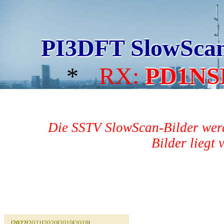
PI3DFT SlowSca
*
RX:
PD1NS
Die SSTV SlowScan-Bilder werd
Bilder liegt 
|
2022
|
2021
|
2020
|
2019
|
2018
|