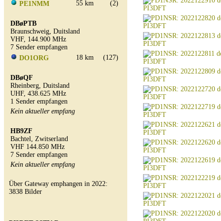
55 km
(2)
PE1NMM
DBøPTB
Braunschweig, Duitsland
VHF, 144.900 MHz
7 Sender empfangen
18 km
(127)
DO1ORG
DBøQF
Rheinberg, Duitsland
UHF, 438.625 MHz
1 Sender empfangen
Kein aktueller empfang
HB9ZF
Bachtel, Zwitserland
VHF 144.850 MHz
7 Sender empfangen
Kein aktueller empfang
Über Gateway emphangen in 2022:
3838 Bilder