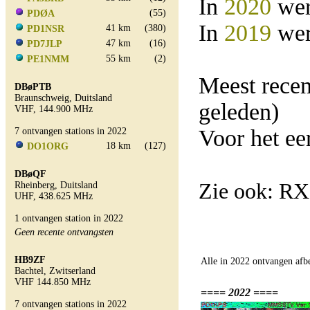
In
2020
wer
(55)
PDØA
In
2019
wer
41 km
(380)
PD1NSR
47 km
(16)
PD7JLP
55 km
(2)
PE1NMM
Meest rece
DBøPTB
Braunschweig, Duitsland
geleden)
VHF, 144.900 MHz
Voor het ee
7 ontvangen stations in 2022
18 km
(127)
DO1ORG
DBøQF
Zie ook: R
Rheinberg, Duitsland
UHF, 438.625 MHz
1 ontvangen station in 2022
Geen recente ontvangsten
HB9ZF
Alle in 2022 ontvangen afb
Bachtel, Zwitserland
VHF 144.850 MHz
==== 2022 ====
7 ontvangen stations in 2022