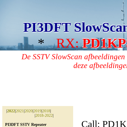
PI3DFT SlowSca
*
RX:
PD1KP
De SSTV SlowScan afbeeldingen 
deze afbeeldingen
|
2022
|
2021
|
2020
|
2019
|
2018
|
|
2018-2022
|
Call: PD1
PI3DFT SSTV Repeater