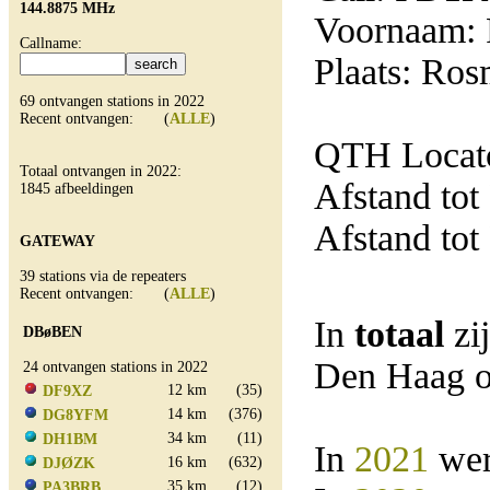
144.8875 MHz
Voornaam: 
Callname:
Plaats: Ro
69 ontvangen stations in 2022
Recent ontvangen: (
ALLE
)
QTH Locato
Totaal ontvangen in 2022:
Afstand tot
1845 afbeeldingen
Afstand tot
GATEWAY
39 stations via de repeaters
Recent ontvangen: (
ALLE
)
In
totaal
zi
DBøBEN
Den Haag o
24 ontvangen stations in 2022
12 km
(35)
DF9XZ
14 km
(376)
DG8YFM
34 km
(11)
DH1BM
In
2021
wer
16 km
(632)
DJØZK
35 km
(12)
PA3BRB