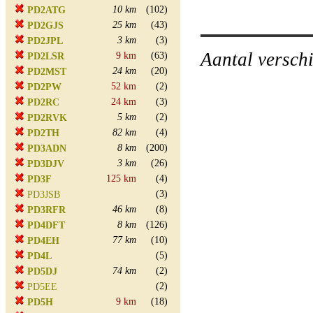
10 km
(102)
PD2ATG
25 km
(43)
PD2GJS
3 km
(3)
PD2JPL
Aantal versch
9 km
(63)
PD2LSR
24 km
(20)
PD2MST
52 km
(2)
PD2PW
24 km
(3)
PD2RC
5 km
(2)
PD2RVK
82 km
(4)
PD2TH
8 km
(200)
PD3ADN
3 km
(26)
PD3DJV
125 km
(4)
PD3F
(3)
PD3JSB
46 km
(8)
PD3RFR
8 km
(126)
PD4DFT
77 km
(10)
PD4EH
(5)
PD4L
74 km
(2)
PD5DJ
(2)
PD5EE
9 km
(18)
PD5H