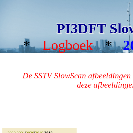
PI3DFT Slo
*
Logboek
*
2
De SSTV SlowScan afbeeldingen 
deze afbeeldingen