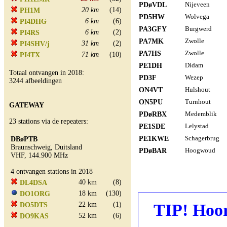
PDøVDL
Nijeveen
20 km
(14)
PH1M
PD5HW
Wolvega
6 km
(6)
PI4DHG
PA3GFY
Burgwerd
6 km
(2)
PI4RS
PA7MK
Zwolle
31 km
(2)
PI4SHV/j
PA7HS
Zwolle
71 km
(10)
PI4TX
PE1DH
Didam
Totaal ontvangen in 2018:
PD3F
Wezep
3244 afbeeldingen
ON4VT
Hulshout
ON5PU
Turnhout
GATEWAY
PDøRBX
Medemblik
23 stations via de repeaters:
PE1SDE
Lelystad
PE1KWE
Schagerbrug
DBøPTB
Braunschweig, Duitsland
PDøBAR
Hoogwoud
VHF, 144.900 MHz
4 ontvangen stations in 2018
40 km
(8)
DL4DSA
18 km
(130)
DO1ORG
22 km
(1)
TIP! Hoor
DO5DTS
52 km
(6)
DO9KAS