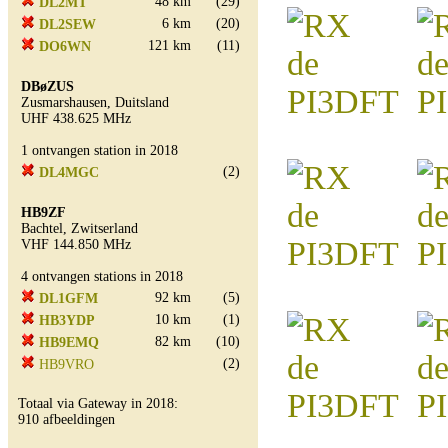
48 km
(29)
DL2MT
6 km
(20)
DL2SEW
121 km
(11)
DO6WN
DBøZUS
Zusmarshausen, Duitsland
UHF 438.625 MHz
1 ontvangen station in 2018
(2)
DL4MGC
HB9ZF
Bachtel, Zwitserland
VHF 144.850 MHz
4 ontvangen stations in 2018
92 km
(5)
DL1GFM
10 km
(1)
HB3YDP
82 km
(10)
HB9EMQ
(2)
HB9VRO
Totaal via Gateway in 2018:
910 afbeeldingen