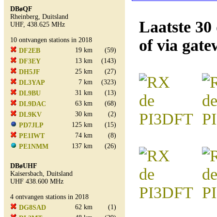
DBøQF
Rheinberg, Duitsland
Laatste 30
UHF, 438.625 MHz
10 ontvangen stations in 2018
of via gat
19 km
(59)
DF2EB
13 km
(143)
DF3EY
25 km
(27)
DH5JF
7 km
(323)
DL3YAP
31 km
(13)
DL9BU
63 km
(68)
DL9DAC
30 km
(2)
DL9KV
125 km
(15)
PD7JLP
74 km
(8)
PE1IWT
137 km
(26)
PE1NMM
DBøUHF
Kaisersbach, Duitsland
UHF 438.600 MHz
4 ontvangen stations in 2018
62 km
(1)
DG8SAD