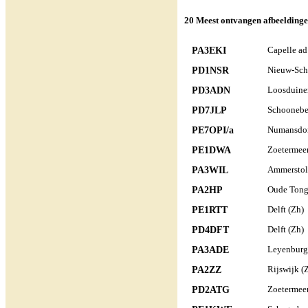
20 Meest ontvangen afbeeldingen
PA3EKI
Capelle ad 
PD1NSR
Nieuw-Sch
PD3ADN
Loosduine
PD7JLP
Schoonebe
PE7OPI/a
Numansdor
PE1DWA
Zoetermeer
PA3WIL
Ammerstol
PA2HP
Oude Tong
PE1RTT
Delft (Zh)
PD4DFT
Delft (Zh)
PA3ADE
Leyenburg
PA2ZZ
Rijswijk (
PD2ATG
Zoetermeer