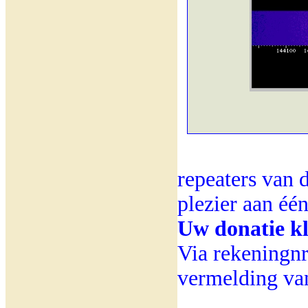
repeaters van 
plezier aan éé
Uw donatie kl
Via rekeningn
vermelding v