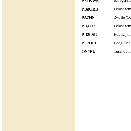
PE1KWE
Schagerbr
PDøORB
Leidschen
PA7HS
Zwolle (O
PHøTR
Leidschen
PD2LSR
Houtwijk,
PE7OPI
Hoogvliet 
ON5PU
Turnhout, 