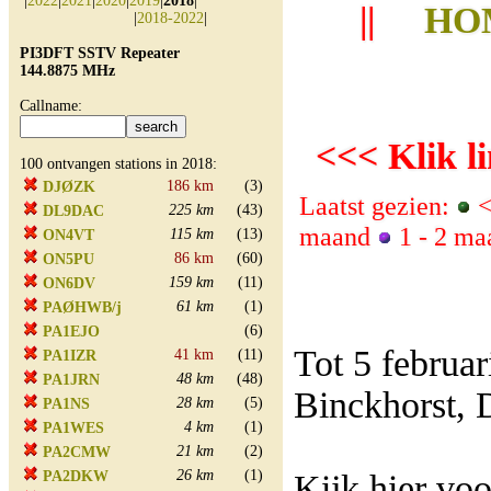
|
2022
|
2021
|
2020
|
2019
|
2018
|
||
HO
|
2018-2022
|
PI3DFT SSTV Repeater
144.8875 MHz
Callname:
<<< Klik li
100 ontvangen stations in 2018:
186 km
(3)
DJØZK
Laatst gezien:
<
225 km
(43)
DL9DAC
maand
1 - 2 m
115 km
(13)
ON4VT
86 km
(60)
ON5PU
159 km
(11)
ON6DV
61 km
(1)
PAØHWB/j
(6)
PA1EJO
Tot 5 februa
41 km
(11)
PA1IZR
48 km
(48)
PA1JRN
Binckhorst, 
28 km
(5)
PA1NS
4 km
(1)
PA1WES
21 km
(2)
PA2CMW
26 km
(1)
PA2DKW
Kijk hier vo