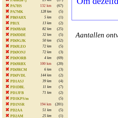
Om dezelfd
PA6RBP/j
132 km
(67)
PA7HS
128 km
(5)
PA7MK
5 km
(1)
PBØAHX
13 km
(2)
PB1X
82 km
(25)
PDØBAR
Aantallen ont
32 km
(5)
PDØDDE
50 km
(52)
PDØGJK
72 km
(5)
PDØLEO
72 km
(3)
PDØONJ
4 km
(69)
PDØORB
100 km
(20)
PDØRBX
6 km
(3)
PDØRCM
144 km
(2)
PDØVDL
39 km
(4)
PD1ASJ
11 km
(7)
PD1DBL
71 km
(2)
PD1JFB
(5)
PD1KPS/m
194 km
(201)
PD1NSR
51 km
(5)
PD2AA
25 km
(1)
PD2AM