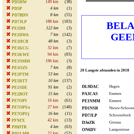
149 km
(38)
PD5HW
4 km
(1)
PD5P
8 km
(55)
PD7BDN
188 km
(183)
PD7JLP
BELAN
122 km
(3)
PE1DH
GEEN 
7 km
(142)
PE1DWA
48 km
(3)
PE1HCB
32 km
(7)
PE1KCG
94 km
(83)
PE1KWE
196 km
(3)
PE1NMM
7 km
(8)
PE1OZS
20 Langste afstanden in 2018
53 km
(2)
PE1PTM
10 km
(137)
PE1RTT
DL9DAC
Hagen
91 km
(2)
PE1SDE
PA3CAS
Emmen
15 km
(1)
PE2BOT
16 km
(61)
PE7OPI
PE1NMM
Emmen
27 km
(148)
PE7OPI/a
PD1NSR
Nieuw-Schoon
16 km
(11)
PE7OPI/j
PD7JLP
Schoonebeek
42 km
(13)
PF9ZX
DJøZK
Gronau
4 km
(63)
PHØTR
ON6DV
Lampernisse
22 km
(52)
PH1LMR