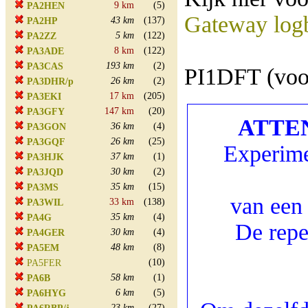
9 km
(5)
PA2HEN
Gateway log
43 km
(137)
PA2HP
5 km
(122)
PA2ZZ
8 km
(122)
PA3ADE
193 km
(2)
PA3CAS
PI1DFT (voor
26 km
(2)
PA3DHR/p
17 km
(205)
PA3EKI
147 km
(20)
PA3GFY
ATTENT
36 km
(4)
PA3GON
26 km
(25)
PA3GQF
Experime
37 km
(1)
PA3HJK
30 km
(2)
PA3JQD
35 km
(15)
PA3MS
van een
33 km
(138)
PA3WIL
35 km
(4)
PA4G
De repe
30 km
(4)
PA4GER
48 km
(8)
PA5EM
(10)
PA5FER
58 km
(1)
PA6B
6 km
(5)
PA6HYG
23 km
(27)