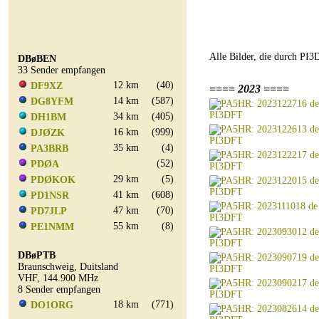
Alle Bilder, die durch P
DBøBEN
33 Sender empfangen
12 km
(40)
DF9XZ
==== 2023 ====
14 km
(587)
DG8YFM
34 km
(405)
DH1BM
16 km
(999)
DJØZK
35 km
(4)
PA3BRB
(52)
PDØA
29 km
(5)
PDØKOK
41 km
(608)
PD1NSR
47 km
(70)
PD7JLP
55 km
(8)
PE1NMM
DBøPTB
Braunschweig, Duitsland
VHF, 144.900 MHz
8 Sender empfangen
18 km
(771)
DO1ORG