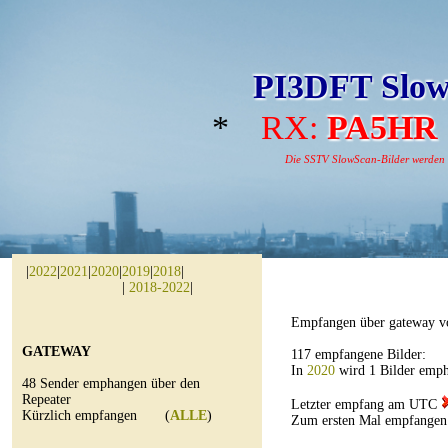
PI3DFT Slow
*
RX:
PA5HR
Die SSTV SlowScan-Bilder werden au
|
2022
|
2021
|
2020
|
2019
|
2018
|
|
2018-2022
|
Empfangen über gateway 
GATEWAY
117 empfangene Bilder:
In
2020
wird 1 Bilder emp
48 Sender emphangen über den
Repeater
Letzter empfang am UTC
Kürzlich empfangen (
ALLE
)
Zum ersten Mal empfangen