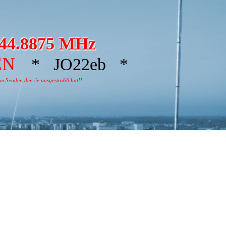
44.8875 MHz
EN
* JO22eb *
 Sender, der sie ausgestrahlt hat!!