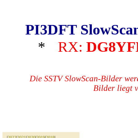
PI3DFT SlowSca
*
RX:
DG8Y
Die SSTV SlowScan-Bilder werd
Bilder liegt 
|
2022
|
2021
|
2020
|
2019
|
2018
|