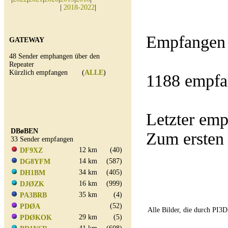
|
2018-2022
|
Empfangen 
GATEWAY
48 Sender emphangen über den
Repeater
Kürzlich empfangen (
ALLE
)
1188 empfa
Letzter e
DBøBEN
Zum ersten
33 Sender empfangen
12 km
(40)
DF9XZ
14 km
(587)
DG8YFM
34 km
(405)
DH1BM
16 km
(999)
DJØZK
35 km
(4)
PA3BRB
(52)
PDØA
Alle Bilder, die durch PI
29 km
(5)
PDØKOK