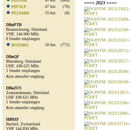
41 km
(608)
PD1NSR
==== 2023 ====
47 km
(70)
PD7JLP
55 km
(8)
PE1NMM
DBøPTB
Braunschweig, Duitsland
VHF, 144.900 MHz
8 Sender empfangen
18 km
(771)
DO1ORG
DBøQF
Rheinberg, Duitsland
UHF, 438.625 MHz
1 Sender empfangen
Kein aktueller empfang
DBøZUS
Zusmarshausen, Duitsland
UHF 438.625 MHz
1 Sender empfangen
Kein aktueller empfang
HB9ZF
Bachtel, Zwitserland
VHF 144.850 MHz