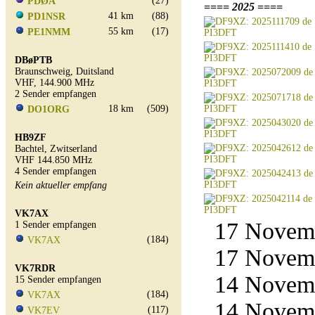
(27)
PDØA
==== 2025 ====
41 km
(88)
PD1NSR
55 km
(17)
PE1NMM
DBøPTB
Braunschweig, Duitsland
VHF, 144.900 MHz
2 Sender empfangen
18 km
(509)
DO1ORG
HB9ZF
Bachtel, Zwitserland
VHF 144.850 MHz
4 Sender empfangen
Kein aktueller empfang
VK7AX
17 Novemb
1 Sender empfangen
(184)
VK7AX
17 Novemb
VK7RDR
14 Novemb
15 Sender empfangen
(184)
VK7AX
14 Novemb
(117)
VK7EV