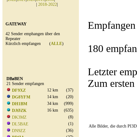
|
2018-2022
|
Empfangen 
GATEWAY
42 Sender emphangen über den
Repeater
Kürzlich empfangen (
ALLE
)
180 empfan
Letzter e
DBøBEN
Zum ersten
21 Sender empfangen
12 km
(37)
DF9XZ
14 km
(20)
DG8YFM
34 km
(999)
DH1BM
16 km
(635)
DJØZK
(8)
DK3MZ
(1)
DL5BAE
Alle Bilder, die durch PI
(36)
DN9ZZ