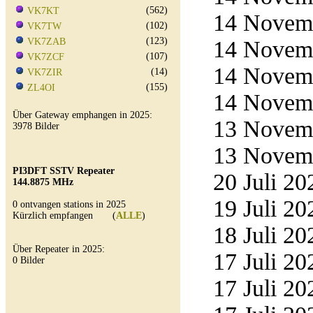
(562)
VK7KT
14 Novemb
(102)
VK7TW
(123)
VK7ZAB
14 Novemb
(107)
VK7ZCF
14 Novemb
(14)
VK7ZIR
(155)
ZL4OI
14 Novemb
Über Gateway emphangen in 2025:
13 Novemb
3978 Bilder
13 Novemb
PI3DFT SSTV Repeater
20 Juli 20
144.8875 MHz
19 Juli 20
0 ontvangen stations in 2025
Kürzlich empfangen (
ALLE
)
18 Juli 20
Über Repeater in 2025:
17 Juli 20
0 Bilder
17 Juli 20