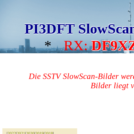
PI3DFT SlowSca
*
RX:
DF9X
Die SSTV SlowScan-Bilder werd
Bilder liegt 
|
2022
|
2021
|
2020
|
2019
|
2018
|