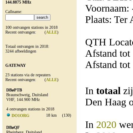
144.8875 MHz
Voornaam: 
Callname:
Plaats: Ter
100 ontvangen stations in 2018
Recent ontvangen: (
ALLE
)
QTH Locato
Totaal ontvangen in 2018:
Afstand tot
3244 afbeeldingen
Afstand tot
GATEWAY
23 stations via de repeaters
Recent ontvangen: (
ALLE
)
In
totaal
zi
DBøPTB
Braunschweig, Duitsland
Den Haag o
VHF, 144.900 MHz
4 ontvangen stations in 2018
18 km
(130)
DO1ORG
In
2020
wer
DBøQF
Rheinberg, Duitsland