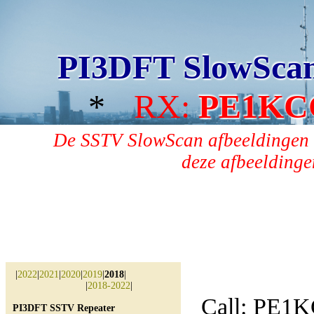
PI3DFT SlowSca
*
RX:
PE1KC
De SSTV SlowScan afbeeldingen 
deze afbeeldingen
|
2022
|
2021
|
2020
|
2019
|
2018
|
|
2018-2022
|
Call: PE1
PI3DFT SSTV Repeater