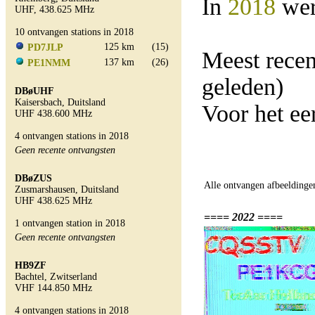
In
2018
wer
UHF, 438.625 MHz
10 ontvangen stations in 2018
125 km
(15)
PD7JLP
Meest rece
137 km
(26)
PE1NMM
geleden)
DBøUHF
Kaisersbach, Duitsland
Voor het e
UHF 438.600 MHz
4 ontvangen stations in 2018
Geen recente ontvangsten
DBøZUS
Alle ontvangen afbeeldinge
Zusmarshausen, Duitsland
UHF 438.625 MHz
==== 2022 ====
1 ontvangen station in 2018
Geen recente ontvangsten
HB9ZF
Bachtel, Zwitserland
VHF 144.850 MHz
4 ontvangen stations in 2018