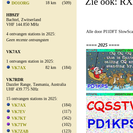
Zie ook: R
18 km
(509)
DO1ORG
HB9ZF
Bachtel, Zwitserland
VHF 144.850 MHz
Alle door PI1DFT SlowScan
4 ontvangen stations in 2025:
Geen recente ontvangsten
==== 2025 ====
VK7AX
1 ontvangen station in 2025:
82 km
(184)
VK7AX
VK7RDR
Dazzler Range, Tasmania, Australia
UHF 439.775 NHz
15 ontvangen stations in 2025:
(184)
VK7AX
(117)
VK7EV
(562)
VK7KT
(102)
VK7TW
(123)
VK7ZAB