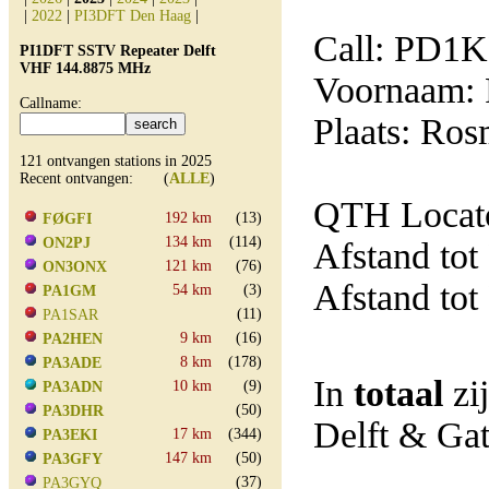
|
2022
|
PI3DFT Den Haag
|
Call: PD1
PI1DFT SSTV Repeater Delft
VHF 144.8875 MHz
Voornaam: 
Callname:
Plaats: Ro
121 ontvangen stations in 2025
Recent ontvangen: (
ALLE
)
QTH Locato
192 km
(13)
FØGFI
134 km
(114)
ON2PJ
Afstand tot
121 km
(76)
ON3ONX
Afstand tot
54 km
(3)
PA1GM
(11)
PA1SAR
9 km
(16)
PA2HEN
8 km
(178)
PA3ADE
In
totaal
zi
10 km
(9)
PA3ADN
(50)
PA3DHR
Delft & Ga
17 km
(344)
PA3EKI
147 km
(50)
PA3GFY
(37)
PA3GYQ