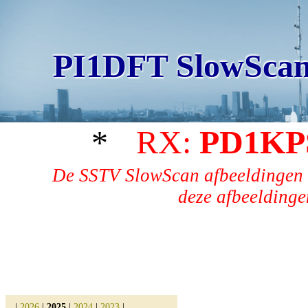
PI1DFT SlowScan
*
RX:
PD1KP
De SSTV SlowScan afbeeldingen 
deze afbeeldingen
|
2026
|
2025
|
2024
|
2023
|