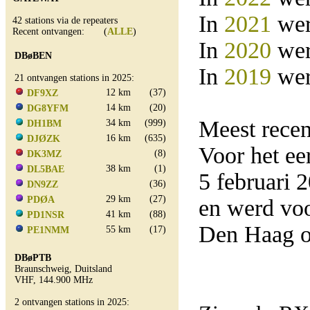
In
2021
wer
42 stations via de repeaters
Recent ontvangen: (
ALLE
)
In
2020
wer
DBøBEN
In
2019
wer
21 ontvangen stations in 2025:
12 km
(37)
DF9XZ
14 km
(20)
DG8YFM
Meest rece
34 km
(999)
DH1BM
16 km
(635)
DJØZK
Voor het e
(8)
DK3MZ
38 km
(1)
DL5BAE
5 februari
(36)
DN9ZZ
29 km
(27)
PDØA
en werd vo
41 km
(88)
PD1NSR
Den Haag o
55 km
(17)
PE1NMM
DBøPTB
Braunschweig, Duitsland
VHF, 144.900 MHz
2 ontvangen stations in 2025: