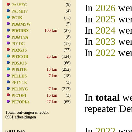
(9)
In
2026
wer
PA3HEC
(4)
PA3MHV
In
2025
wer
(...)
PC1K
(5)
PDØMSW
In
2024
wer
100 km
(27)
PDØRBX
(8)
PDØTVA
In
2023
wer
(17)
PD1DG
In
2022
wer
(27)
PD2GJS
23 km
(124)
PD3COR
(66)
PD5JOS
13 km
(252)
PD5JTB
7 km
(18)
PE1LDS
(3)
PE1NLK
7 km
(217)
PE1NYG
In
totaal
we
16 km
(3)
PE7OPI
27 km
(65)
PE7OPI/a
repeater D
Totaal ontvangen in 2025:
6961 afbeeldingen
In
2022
wer
GATEWAY