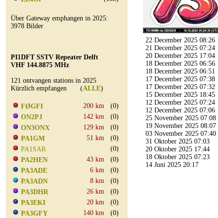
Über Gateway emphangen in 2025:
3978 Bilder
22 December 2025 08:26
21 December 2025 07:24
20 December 2025 17:04
PI1DFT SSTV Repeater Delft
18 December 2025 06:56
VHF 144.8875 MHz
18 December 2025 06:51
17 December 2025 07:38
121 ontvangen stations in 2025
17 December 2025 07:32
Kürzlich empfangen (
ALLE
)
15 December 2025 18:45
12 December 2025 07:24
200 km
(0)
FØGFI
12 December 2025 07:06
142 km
(0)
ON2PJ
25 November 2025 07:08
19 November 2025 08:07
129 km
(0)
ON3ONX
03 November 2025 07:40
51 km
(0)
PA1GM
31 Oktober 2025 07:03
(0)
PA1SAR
20 Oktober 2025 17:44
18 Oktober 2025 07:23
43 km
(0)
PA2HEN
14 Juni 2025 20:17
6 km
(0)
PA3ADE
8 km
(0)
PA3ADN
26 km
(0)
PA3DHR
20 km
(0)
PA3EKI
140 km
(0)
PA3GFY