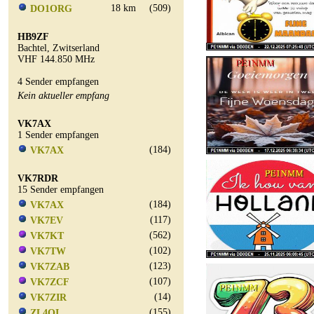
18 km
(509)
DO1ORG
HB9ZF
Bachtel, Zwitserland
VHF 144.850 MHz
4 Sender empfangen
Kein aktueller empfang
VK7AX
1 Sender empfangen
(184)
VK7AX
VK7RDR
15 Sender empfangen
(184)
VK7AX
(117)
VK7EV
(562)
VK7KT
(102)
VK7TW
(123)
VK7ZAB
(107)
VK7ZCF
(14)
VK7ZIR
(155)
ZL4OI