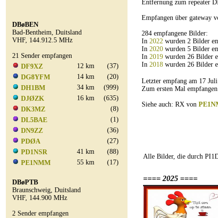
Entfernung zum repeater D
Empfangen über gateway 
DBøBEN
Bad-Bentheim, Duitsland
284 empfangene Bilder:
VHF, 144.912.5 MHz
In
2022
wurden 2 Bilder e
In
2020
wurden 5 Bilder e
21 Sender empfangen
In
2019
wurden 26 Bilder 
In
2018
wurden 26 Bilder 
12 km
(37)
DF9XZ
14 km
(20)
DG8YFM
Letzter empfang am 17 Ju
34 km
(999)
DH1BM
Zum ersten Mal empfangen
16 km
(635)
DJØZK
Siehe auch: RX von
PE1
(8)
DK3MZ
(1)
DL5BAE
(36)
DN9ZZ
(27)
PDØA
41 km
(88)
PD1NSR
Alle Bilder, die durch PI
55 km
(17)
PE1NMM
==== 2025 ====
DBøPTB
Braunschweig, Duitsland
VHF, 144.900 MHz
2 Sender empfangen