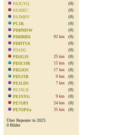
(0)
PA3GYQ
(0)
PA3HEC
(0)
PA3MHV
(0)
PC1K
(0)
PDØMSW
92 km
(0)
PDØRBX
(0)
PDØTVA
(0)
PD1DG
25 km
(0)
PD2GJS
15 km
(0)
PD3COR
17 km
(0)
PD5JOS
9 km
(0)
PD5JTB
7 km
(0)
PE1LDS
(0)
PE1NLK
9 km
(0)
PE1NYG
24 km
(0)
PE7OPI
35 km
(0)
PE7OPI/a
Über Repeater in 2025:
0 Bilder