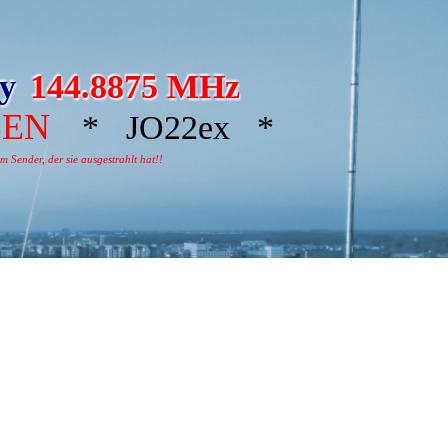
ay
144.8875 MHz
BEN
* JO22ex *
 Sender, der sie ausgestrahlt hat!!