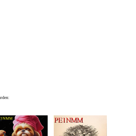
urden: