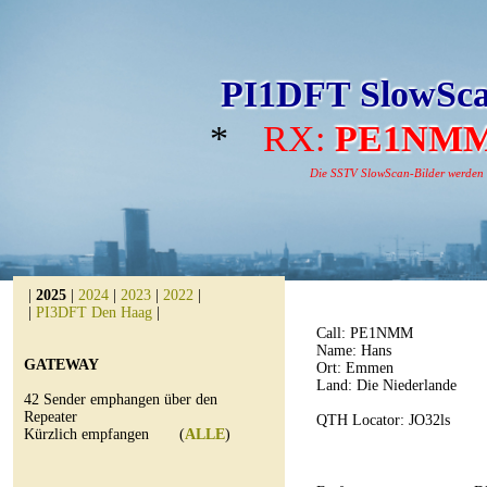
PI1DFT SlowSca
*
RX:
PE1NM
Die SSTV SlowScan-Bilder werden au
|
2025
|
2024
|
2023
|
2022
|
|
PI3DFT Den Haag
|
Call:
PE1NMM
Name: Hans
GATEWAY
Ort: Emmen
Land: Die Niederlande
42 Sender emphangen über den
Repeater
QTH Locator: JO32ls
Kürzlich empfangen (
ALLE
)