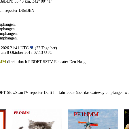
BøBEN: 55.48 km, 342° 00′ 41″
von repeater DBøBEN
mphangen.
mphangen.
emphangen.
emphangen.
li 2026 21:41 UTC
(22 Tage her)
 am 8 Oktober 2018 07:13 UTC
NMM
direkt durch PI3DFT SSTV Repeater Den Haag
1DFT SlowScanTV repeater Delft im Jahr 2025 über das Gateway empfangen w