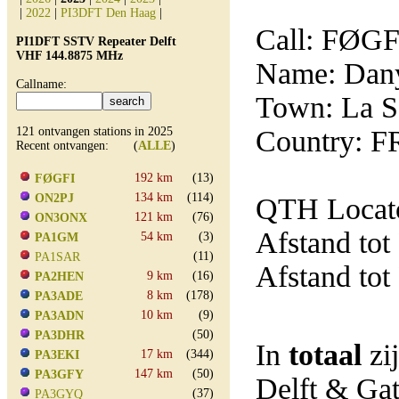
|
2022
|
PI3DFT Den Haag
|
Call: FØGF
PI1DFT SSTV Repeater Delft
VHF 144.8875 MHz
Name: Dan
Callname:
Town: La Se
121 ontvangen stations in 2025
Country: F
Recent ontvangen: (
ALLE
)
192 km
(13)
FØGFI
134 km
(114)
ON2PJ
QTH Locato
121 km
(76)
ON3ONX
Afstand tot
54 km
(3)
PA1GM
(11)
PA1SAR
Afstand tot
9 km
(16)
PA2HEN
8 km
(178)
PA3ADE
10 km
(9)
PA3ADN
(50)
PA3DHR
In
totaal
zi
17 km
(344)
PA3EKI
147 km
(50)
PA3GFY
Delft & Ga
(37)
PA3GYQ