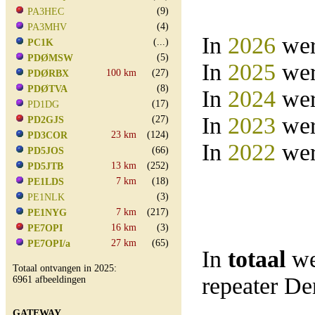
(9)
PA3HEC
(4)
PA3MHV
In
2026
wer
(...)
PC1K
(5)
PDØMSW
In
2025
wer
100 km
(27)
PDØRBX
(8)
PDØTVA
In
2024
wer
(17)
PD1DG
In
2023
wer
(27)
PD2GJS
23 km
(124)
PD3COR
In
2022
wer
(66)
PD5JOS
13 km
(252)
PD5JTB
7 km
(18)
PE1LDS
(3)
PE1NLK
7 km
(217)
PE1NYG
16 km
(3)
PE7OPI
27 km
(65)
PE7OPI/a
In
totaal
we
Totaal ontvangen in 2025:
repeater D
6961 afbeeldingen
GATEWAY