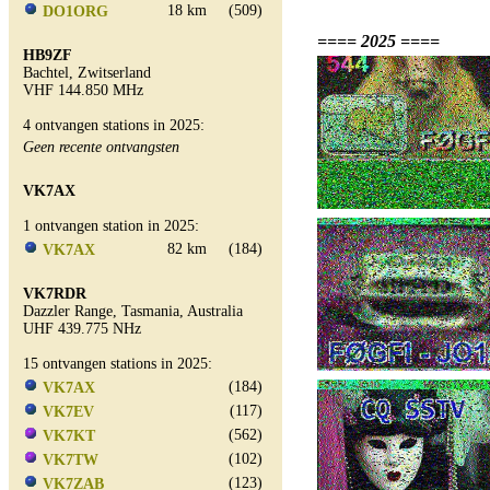
18 km
(509)
DO1ORG
==== 2025 ====
HB9ZF
Bachtel, Zwitserland
VHF 144.850 MHz
4 ontvangen stations in 2025:
Geen recente ontvangsten
VK7AX
1 ontvangen station in 2025:
82 km
(184)
VK7AX
VK7RDR
Dazzler Range, Tasmania, Australia
UHF 439.775 NHz
15 ontvangen stations in 2025:
(184)
VK7AX
(117)
VK7EV
(562)
VK7KT
(102)
VK7TW
(123)
VK7ZAB