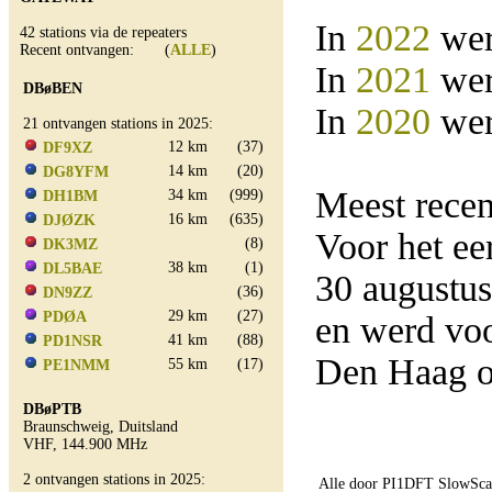
In
2022
wer
42 stations via de repeaters
Recent ontvangen: (
ALLE
)
In
2021
wer
DBøBEN
In
2020
wer
21 ontvangen stations in 2025:
12 km
(37)
DF9XZ
14 km
(20)
DG8YFM
Meest rece
34 km
(999)
DH1BM
16 km
(635)
DJØZK
Voor het e
(8)
DK3MZ
38 km
(1)
DL5BAE
30 augustu
(36)
DN9ZZ
29 km
(27)
PDØA
en werd vo
41 km
(88)
PD1NSR
Den Haag o
55 km
(17)
PE1NMM
DBøPTB
Braunschweig, Duitsland
VHF, 144.900 MHz
2 ontvangen stations in 2025:
Alle door PI1DFT SlowScan