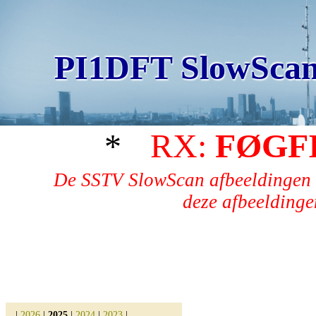
PI1DFT SlowScan
*
RX:
FØGF
De SSTV SlowScan afbeeldingen 
deze afbeeldingen
|
2026
|
2025
|
2024
|
2023
|