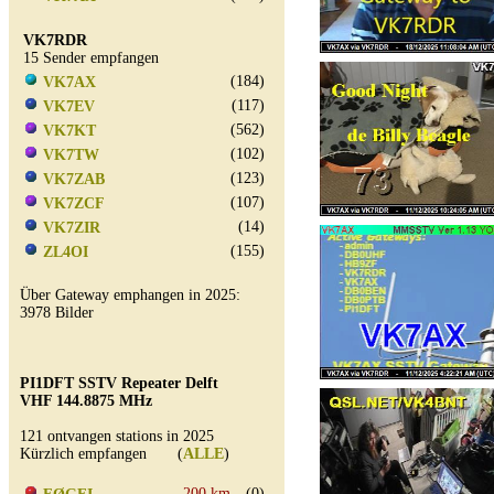
VK7RDR
15 Sender empfangen
(184)
VK7AX
(117)
VK7EV
(562)
VK7KT
(102)
VK7TW
(123)
VK7ZAB
(107)
VK7ZCF
(14)
VK7ZIR
(155)
ZL4OI
Über Gateway emphangen in 2025:
3978 Bilder
PI1DFT SSTV Repeater Delft
VHF 144.8875 MHz
121 ontvangen stations in 2025
Kürzlich empfangen (
ALLE
)
200 km
(0)