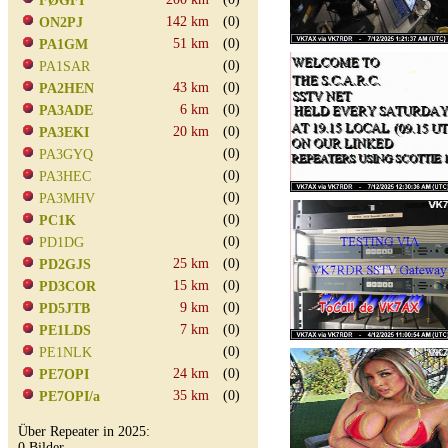
FØGFI
142 km
(0)
ON2PJ
51 km
(0)
PA1GM
(0)
PA1SAR
43 km
(0)
PA2HEN
6 km
(0)
PA3ADE
20 km
(0)
PA3EKI
(0)
PA3GYQ
(0)
PA3HEC
(0)
PA3MHV
(0)
PC1K
(0)
PD1DG
25 km
(0)
PD2GJS
15 km
(0)
PD3COR
9 km
(0)
PD5JTB
7 km
(0)
PE1LDS
(0)
PE1NLK
24 km
(0)
PE7OPI
35 km
(0)
PE7OPI/a
Über Repeater in 2025:
0 Bilder