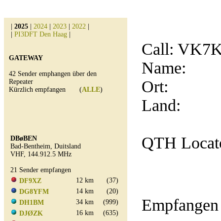
|
2025
|
2024
|
2023
|
2022
|
|
PI3DFT Den Haag
|
Call:
VK7
GATEWAY
Name:
42 Sender emphangen über den
Ort:
Repeater
Kürzlich empfangen (
ALLE
)
Land:
QTH Locat
DBøBEN
Bad-Bentheim, Duitsland
VHF, 144.912.5 MHz
21 Sender empfangen
12 km
(37)
DF9XZ
14 km
(20)
DG8YFM
Empfangen 
34 km
(999)
DH1BM
16 km
(635)
DJØZK