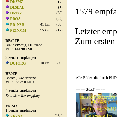
(8)
DK3MZ
(1)
DL5BAE
1579 empfa
(36)
DN9ZZ
(27)
PDØA
41 km
(88)
PD1NSR
Letzter em
55 km
(17)
PE1NMM
Zum ersten
DBøPTB
Braunschweig, Duitsland
VHF, 144.900 MHz
2 Sender empfangen
18 km
(509)
DO1ORG
HB9ZF
Alle Bilder, die durch PI
Bachtel, Zwitserland
VHF 144.850 MHz
==== 2025 ====
4 Sender empfangen
Kein aktueller empfang
VK7AX
1 Sender empfangen
(184)
VK7AX