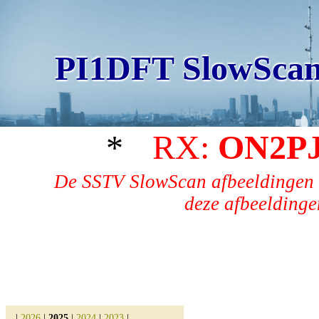
PI1DFT SlowScan
*
RX:
ON2P
De SSTV SlowScan afbeeldingen 
deze afbeeldingen
|
2026
|
2025
|
2024
|
2023
|