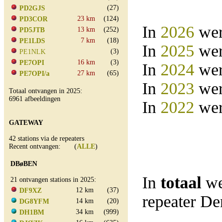
(27)
PD2GJS
23 km
(124)
PD3COR
In
2026
wer
13 km
(252)
PD5JTB
7 km
(18)
PE1LDS
In
2025
wer
(3)
PE1NLK
16 km
(3)
PE7OPI
In
2024
wer
27 km
(65)
PE7OPI/a
In
2023
wer
Totaal ontvangen in 2025:
6961 afbeeldingen
In
2022
wer
GATEWAY
42 stations via de repeaters
Recent ontvangen: (
ALLE
)
DBøBEN
In
totaal
we
21 ontvangen stations in 2025:
12 km
(37)
DF9XZ
repeater D
14 km
(20)
DG8YFM
34 km
(999)
DH1BM