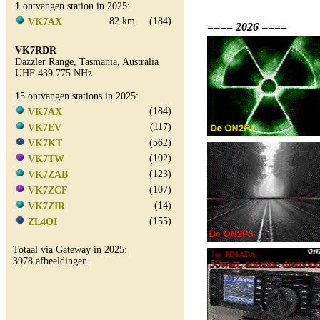
1 ontvangen station in 2025:
82 km
(184)
VK7AX
==== 2026 ====
VK7RDR
Dazzler Range, Tasmania, Australia
UHF 439.775 NHz
15 ontvangen stations in 2025:
(184)
VK7AX
(117)
VK7EV
(562)
VK7KT
(102)
VK7TW
(123)
VK7ZAB
(107)
VK7ZCF
(14)
VK7ZIR
(155)
ZL4OI
Totaal via Gateway in 2025:
3978 afbeeldingen