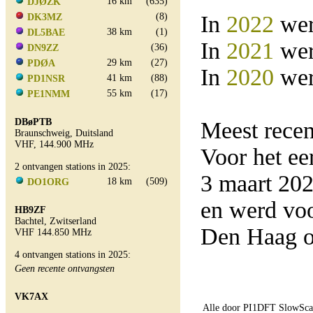
16 km
(635)
DJØZK
(8)
In
2022
wer
DK3MZ
38 km
(1)
DL5BAE
In
2021
wer
(36)
DN9ZZ
29 km
(27)
PDØA
In
2020
wer
41 km
(88)
PD1NSR
55 km
(17)
PE1NMM
DBøPTB
Meest rece
Braunschweig, Duitsland
VHF, 144.900 MHz
Voor het e
2 ontvangen stations in 2025:
3 maart 20
18 km
(509)
DO1ORG
en werd vo
HB9ZF
Bachtel, Zwitserland
Den Haag o
VHF 144.850 MHz
4 ontvangen stations in 2025:
Geen recente ontvangsten
VK7AX
Alle door PI1DFT SlowScan