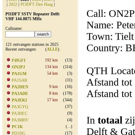
|
2022
|
PI3DFT Den Haag
|
Call: ON2P
PI1DFT SSTV Repeater Delft
VHF 144.8875 MHz
Name: Pete
Callname:
Town: Tielt
121 ontvangen stations in 2025
Country: B
Recent ontvangen: (
ALLE
)
192 km
(13)
FØGFI
134 km
(114)
ON2PJ
QTH Locat
54 km
(3)
PA1GM
Afstand tot
(11)
PA1SAR
9 km
(16)
PA2HEN
Afstand tot
8 km
(178)
PA3ADE
17 km
(344)
PA3EKI
(37)
PA3GYQ
(9)
PA3HEC
In
totaal
zi
(4)
PA3MHV
(...)
PC1K
Delft & Ga
(17)
PD1DG