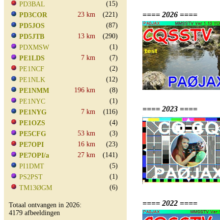
(15)
PD3BAL
==== 2026 ====
23 km
(221)
PD3COR
(87)
PD5JOS
13 km
(290)
PD5JTB
(1)
PDXMSW
7 km
(7)
PE1LDS
(2)
PE1NCF
(12)
PE1NLK
196 km
(8)
PE1NMM
(1)
PE1NYC
==== 2023 ====
7 km
(116)
PE1NYG
(4)
PE1OZS
53 km
(3)
PE5CFG
16 km
(23)
PE7OPI
27 km
(141)
PE7OPI/a
(5)
PI1DMT
(1)
PS2PST
(6)
TM13ØGM
==== 2022 ====
Totaal ontvangen in 2026:
4179 afbeeldingen