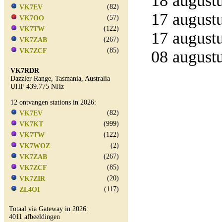
18 augustu
(82)
VK7EV
17 augustu
(57)
VK7OO
(122)
VK7TW
17 augustu
(267)
VK7ZAB
(85)
VK7ZCF
08 augustu
VK7RDR
Dazzler Range, Tasmania, Australia
UHF 439.775 NHz
12 ontvangen stations in 2026:
(82)
VK7EV
(999)
VK7KT
(122)
VK7TW
(2)
VK7WOZ
(267)
VK7ZAB
(85)
VK7ZCF
(20)
VK7ZIR
(117)
ZL4OI
Totaal via Gateway in 2026:
4011 afbeeldingen