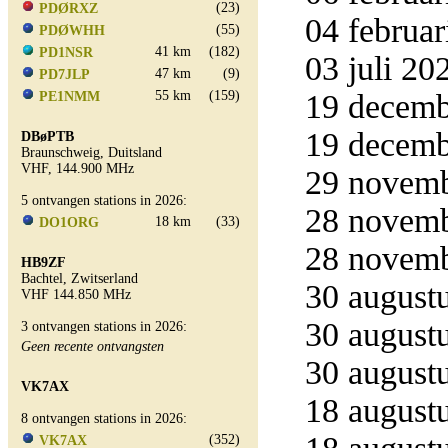
(23)
PDØRXZ
04 februar
(55)
PDØWHH
41 km
(182)
PD1NSR
03 juli 20
47 km
(9)
PD7JLP
55 km
(159)
19 decemb
PE1NMM
19 decemb
DBøPTB
Braunschweig, Duitsland
VHF, 144.900 MHz
29 novemb
5 ontvangen stations in 2026:
28 novemb
18 km
(33)
DO1ORG
28 novemb
HB9ZF
Bachtel, Zwitserland
30 augustu
VHF 144.850 MHz
30 augustu
3 ontvangen stations in 2026:
Geen recente ontvangsten
30 augustu
VK7AX
18 augustu
8 ontvangen stations in 2026:
(352)
VK7AX