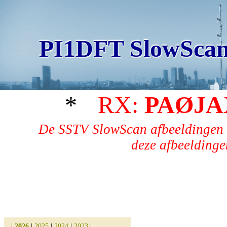
PI1DFT SlowScan
*
RX:
PAØJA
De SSTV SlowScan afbeeldingen 
deze afbeeldingen
|
2026
|
2025
|
2024
|
2023
|