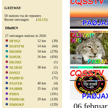
GATEWAY
50 stations via de repeaters
Recent ontvangen: (
ALLE
)
DBøBEN
27 ontvangen stations in 2026:
12 km
(39)
DF9XZ
14 km
(64)
DG8YFM
34 km
(278)
DH1BM
16 km
(456)
DJØZK
(1)
DK3MZ
38 km
(1)
DL5BAE
(12)
DN9ZZ
(75)
PAØBVD
40 km
(4)
PA1FER
35 km
(14)
PA3BRB
(101)
PDØA
29 km
(120)
PDØKOK
06 februar
(129)
PDØOKP