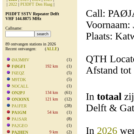
|
2022
|
PI3DFT Den Haag
|
Call: PAØ
PI1DFT SSTV Repeater Delft
VHF 144.8875 MHz
Voornaam: 
Callname:
Plaats: Kat
89 ontvangen stations in 2026
Recent ontvangen: (
ALLE
)
QTH Locato
(1)
ØA3MHV
192 km
(1)
FØGFI
Afstand tot
(5)
F6EQZ
(5)
M9TDK
(1)
NOCALL
134 km
(61)
ON2PJ
In
totaal
zi
121 km
(12)
ON3ONX
Delft & Ga
(28)
PA1FER
54 km
(1)
PA1GM
(8)
PA1SAR
(1)
PA2GEO
In
2026
wer
9 km
(2)
PA2HEN