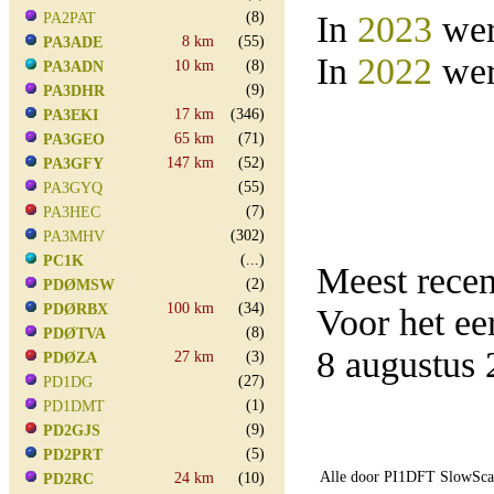
(8)
In
2023
wer
PA2PAT
8 km
(55)
PA3ADE
In
2022
wer
10 km
(8)
PA3ADN
(9)
PA3DHR
17 km
(346)
PA3EKI
65 km
(71)
PA3GEO
147 km
(52)
PA3GFY
(55)
PA3GYQ
(7)
PA3HEC
(302)
PA3MHV
(...)
PC1K
Meest rece
(2)
PDØMSW
100 km
(34)
PDØRBX
Voor het e
(8)
PDØTVA
8 augustus
27 km
(3)
PDØZA
(27)
PD1DG
(1)
PD1DMT
(9)
PD2GJS
(5)
PD2PRT
Alle door PI1DFT SlowScan
24 km
(10)
PD2RC