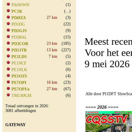
(1)
PA6WWN
(...)
PC1K
27 km
(3)
PDØZA
(22)
PD1DG
(9)
PD2GJS
(15)
PD3BAL
Meest rece
23 km
(185)
PD3COR
Voor het e
13 km
(227)
PD5JTB
7 km
(5)
PE1LDS
9 mei 2026
(2)
PE1NCF
(6)
PE1NLK
(4)
PE1OZS
16 km
(23)
PE7OPI
27 km
(67)
PE7OPI/a
Alle door PI1DFT SlowScan
(6)
TM13ØGM
Totaal ontvangen in 2026:
==== 2026 ====
3081 afbeeldingen
GATEWAY