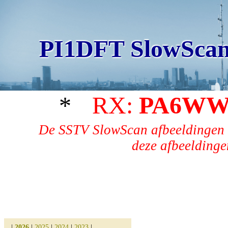
PI1DFT SlowScan
*
RX:
PA6W
De SSTV SlowScan afbeeldingen 
deze afbeeldingen
|
2026
|
2025
|
2024
|
2023
|