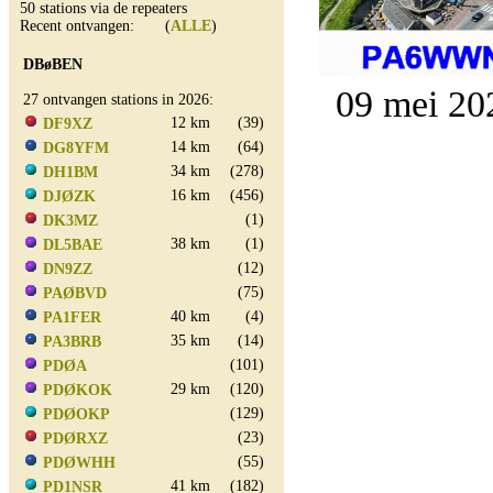
50 stations via de repeaters
Recent ontvangen: (
ALLE
)
DBøBEN
09 mei 20
27 ontvangen stations in 2026:
12 km
(39)
DF9XZ
14 km
(64)
DG8YFM
34 km
(278)
DH1BM
16 km
(456)
DJØZK
(1)
DK3MZ
38 km
(1)
DL5BAE
(12)
DN9ZZ
(75)
PAØBVD
40 km
(4)
PA1FER
35 km
(14)
PA3BRB
(101)
PDØA
29 km
(120)
PDØKOK
(129)
PDØOKP
(23)
PDØRXZ
(55)
PDØWHH
41 km
(182)
PD1NSR