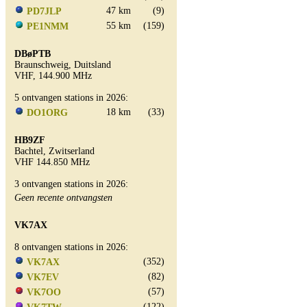
47 km
(9)
PD7JLP
55 km
(159)
PE1NMM
DBøPTB
Braunschweig, Duitsland
VHF, 144.900 MHz
5 ontvangen stations in 2026:
18 km
(33)
DO1ORG
HB9ZF
Bachtel, Zwitserland
VHF 144.850 MHz
3 ontvangen stations in 2026:
Geen recente ontvangsten
VK7AX
8 ontvangen stations in 2026:
(352)
VK7AX
(82)
VK7EV
(57)
VK7OO
(122)