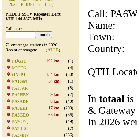
|
2022
|
PI3DFT Den Haag
|
Call: PA
PI1DFT SSTV Repeater Delft
VHF 144.8875 MHz
Name:
Callname:
Town:
72 ontvangen stations in 2026
Country:
Recent ontvangen: (
ALLE
)
192 km
(1)
FØGFI
(4)
M9TDK
QTH Locat
134 km
(30)
ON2PJ
54 km
(1)
PA1GM
(8)
PA1SAR
9 km
(2)
PA2HEN
In
totaal
is
8 km
(43)
PA3ADE
& Gateway
17 km
(209)
PA3EKI
65 km
(66)
PA3GEO
In 2026 wer
(49)
PA3GYQ
(7)
PA3HEC
(266)
PA3MHV