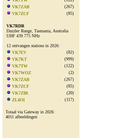
VK7TW
(267)
VK7ZAB
(85)
VK7ZCF
VK7RDR
Dazzler Range, Tasmania, Australia
UHF 439.775 NHz
12 ontvangen stations in 2026:
(82)
VK7EV
(999)
VK7KT
(122)
VK7TW
(2)
VK7WOZ
(267)
VK7ZAB
(85)
VK7ZCF
(20)
VK7ZIR
(117)
ZL4OI
Totaal via Gateway in 2026:
4011 afbeeldingen