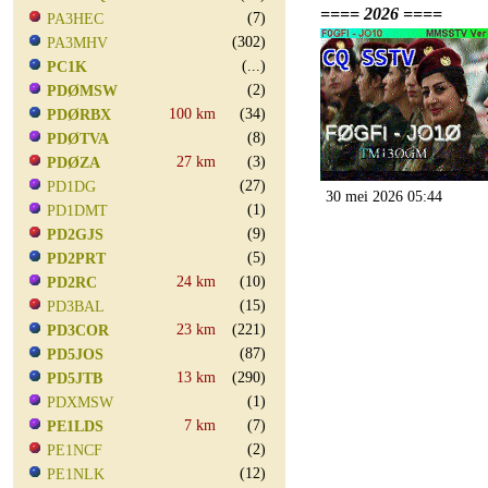
==== 2026 ====
(7)
PA3HEC
(302)
PA3MHV
(...)
PC1K
(2)
PDØMSW
100 km
(34)
PDØRBX
(8)
PDØTVA
27 km
(3)
PDØZA
(27)
PD1DG
30 mei 2026 05:44
(1)
PD1DMT
(9)
PD2GJS
(5)
PD2PRT
24 km
(10)
PD2RC
(15)
PD3BAL
23 km
(221)
PD3COR
(87)
PD5JOS
13 km
(290)
PD5JTB
(1)
PDXMSW
7 km
(7)
PE1LDS
(2)
PE1NCF
(12)
PE1NLK