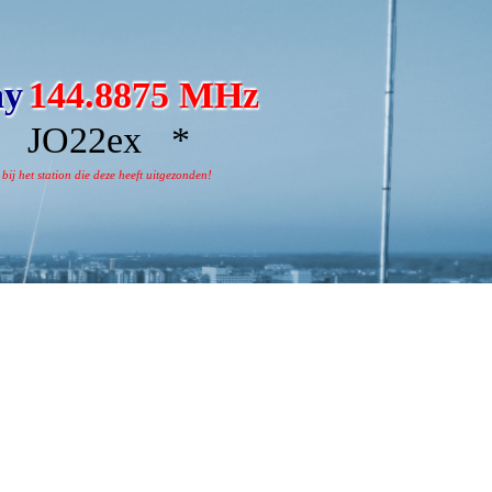
ay
144.8875 MHz
JO22ex *
j het station die deze heeft uitgezonden!