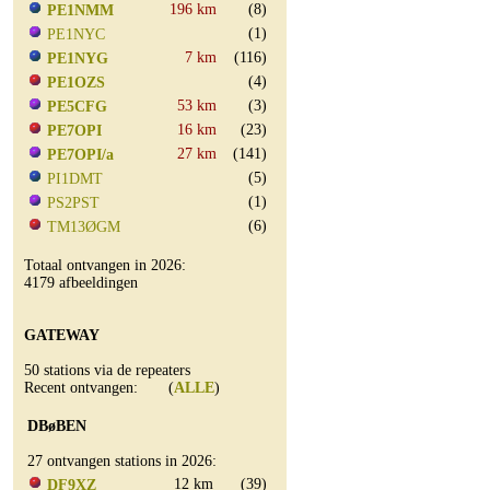
196 km
(8)
PE1NMM
(1)
PE1NYC
7 km
(116)
PE1NYG
(4)
PE1OZS
53 km
(3)
PE5CFG
16 km
(23)
PE7OPI
27 km
(141)
PE7OPI/a
(5)
PI1DMT
(1)
PS2PST
(6)
TM13ØGM
Totaal ontvangen in 2026:
4179 afbeeldingen
GATEWAY
50 stations via de repeaters
Recent ontvangen: (
ALLE
)
DBøBEN
27 ontvangen stations in 2026:
12 km
(39)
DF9XZ