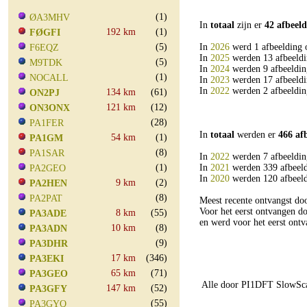
(1)
ØA3MHV
In
totaal
zijn er
42 afbeel
192 km
(1)
FØGFI
(5)
In
2026
werd 1 afbeelding 
F6EQZ
In
2025
werden 13 afbeeldi
(5)
M9TDK
In
2024
werden 9 afbeeldin
(1)
NOCALL
In
2023
werden 17 afbeeldi
In
2022
werden 2 afbeeldin
134 km
(61)
ON2PJ
121 km
(12)
ON3ONX
(28)
PA1FER
In
totaal
werden er
466 af
54 km
(1)
PA1GM
(8)
PA1SAR
In
2022
werden 7 afbeeldin
(1)
In
2021
werden 339 afbeeld
PA2GEO
In
2020
werden 120 afbeeld
9 km
(2)
PA2HEN
(8)
PA2PAT
Meest recente ontvangst 
Voor het eerst ontvangen 
8 km
(55)
PA3ADE
en werd voor het eerst on
10 km
(8)
PA3ADN
(9)
PA3DHR
17 km
(346)
PA3EKI
65 km
(71)
PA3GEO
Alle door PI1DFT SlowSca
147 km
(52)
PA3GFY
(55)
PA3GYQ