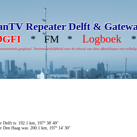
nTV Repeater Delft & Gatew
Logboek
ØGFI
* FM *
* 
omatisch geupload. Verantwoordelijkheid voor de inhoud van deze afbeeldingen rust volledig bi
r Delft is: 192.1 km, 197° 38′ 49″
er Den Haag was: 200.1 km, 197° 14′ 30″