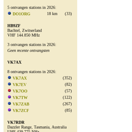
5 ontvangen stations in 2026:
18 km
(33)
DO1ORG
HB9ZF
Bachtel, Zwitserland
VHF 144.850 MHz
3 ontvangen stations in 2026:
Geen recente ontvangsten
VK7AX
8 ontvangen stations in 2026:
(352)
VK7AX
(82)
VK7EV
(57)
VK7OO
(122)
VK7TW
(267)
VK7ZAB
(85)
VK7ZCF
VK7RDR
Dazzler Range, Tasmania, Australia
UHF 439.775 NHz