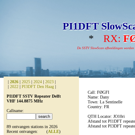
PI1DFT SlowSca
*
RX:
F
De SSTV SlowScan afbeeldingen worden aut
|
2026
|
2025
|
2024
|
2023
|
|
2022
|
PI3DFT Den Haag
|
Call: FØGFI
PI1DFT SSTV Repeater Delft
Name: Dany
VHF 144.8875 MHz
Town: La Sentinelle
Country: FR
Callname:
QTH Locator: JO10ri
Afstand tot PI1DFT repeate
Afstand tot PI3DFT repeat
89 ontvangen stations in 2026
Recent ontvangen: (
ALLE
)