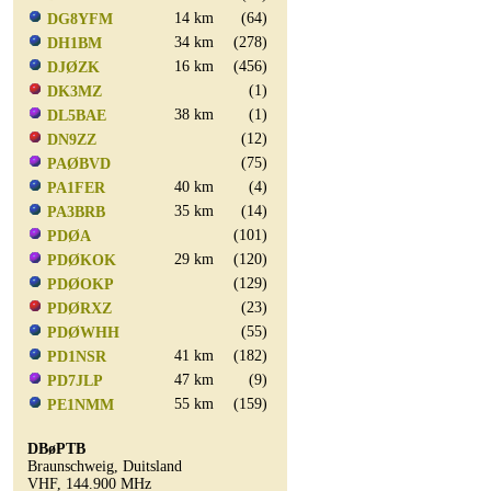
14 km
(64)
DG8YFM
34 km
(278)
DH1BM
16 km
(456)
DJØZK
(1)
DK3MZ
38 km
(1)
DL5BAE
(12)
DN9ZZ
(75)
PAØBVD
40 km
(4)
PA1FER
35 km
(14)
PA3BRB
(101)
PDØA
29 km
(120)
PDØKOK
(129)
PDØOKP
(23)
PDØRXZ
(55)
PDØWHH
41 km
(182)
PD1NSR
47 km
(9)
PD7JLP
55 km
(159)
PE1NMM
DBøPTB
Braunschweig, Duitsland
VHF, 144.900 MHz