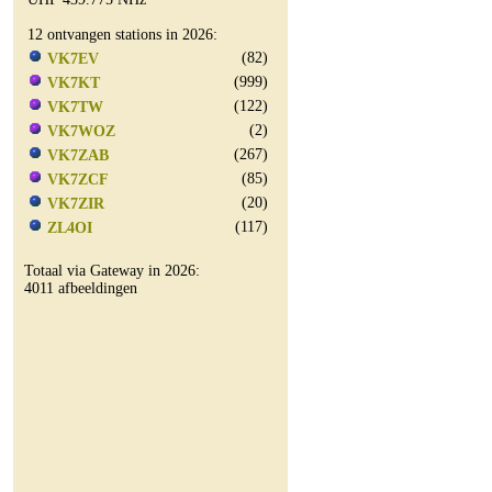
12 ontvangen stations in 2026:
(82)
VK7EV
(999)
VK7KT
(122)
VK7TW
(2)
VK7WOZ
(267)
VK7ZAB
(85)
VK7ZCF
(20)
VK7ZIR
(117)
ZL4OI
Totaal via Gateway in 2026:
4011 afbeeldingen