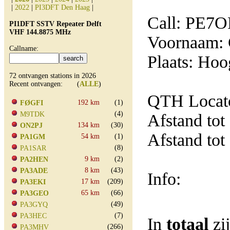
|
2022
|
PI3DFT Den Haag
|
Call: PE7O
PI1DFT SSTV Repeater Delft
VHF 144.8875 MHz
Voornaam: 
Callname:
Plaats: Hoo
72 ontvangen stations in 2026
Recent ontvangen: (
ALLE
)
QTH Locat
192 km
(1)
FØGFI
(4)
M9TDK
Afstand tot
134 km
(30)
ON2PJ
Afstand tot
54 km
(1)
PA1GM
(8)
PA1SAR
9 km
(2)
PA2HEN
8 km
(43)
PA3ADE
Info:
17 km
(209)
PA3EKI
65 km
(66)
PA3GEO
(49)
PA3GYQ
(7)
PA3HEC
In
totaal
zi
(266)
PA3MHV