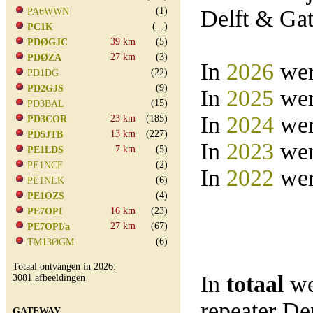
(1)
Delft & Ga
PA6WWN
(...)
PC1K
39 km
(5)
PDØGJC
27 km
(3)
PDØZA
In
2026
wer
(22)
PD1DG
(9)
PD2GJS
In
2025
wer
(15)
PD3BAL
In
2024
wer
23 km
(185)
PD3COR
13 km
(227)
PD5JTB
In
2023
wer
7 km
(5)
PE1LDS
(2)
PE1NCF
In
2022
wer
(6)
PE1NLK
(4)
PE1OZS
16 km
(23)
PE7OPI
27 km
(67)
PE7OPI/a
(6)
TM13ØGM
Totaal ontvangen in 2026:
In
totaal
we
3081 afbeeldingen
repeater D
GATEWAY