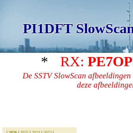
PI1DFT SlowScan
*
RX:
PE7OP
De SSTV SlowScan afbeeldingen 
deze afbeeldingen
|
2026
|
2025
|
2024
|
2023
|