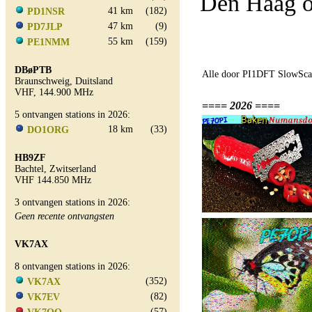
Den Haag o
41 km
(182)
PD1NSR
47 km
(9)
PD7JLP
55 km
(159)
PE1NMM
DBøPTB
Alle door PI1DFT SlowScan
Braunschweig, Duitsland
VHF, 144.900 MHz
==== 2026 ====
5 ontvangen stations in 2026:
18 km
(33)
DO1ORG
HB9ZF
Bachtel, Zwitserland
VHF 144.850 MHz
3 ontvangen stations in 2026:
Geen recente ontvangsten
VK7AX
8 ontvangen stations in 2026:
(352)
VK7AX
(82)
VK7EV
(57)