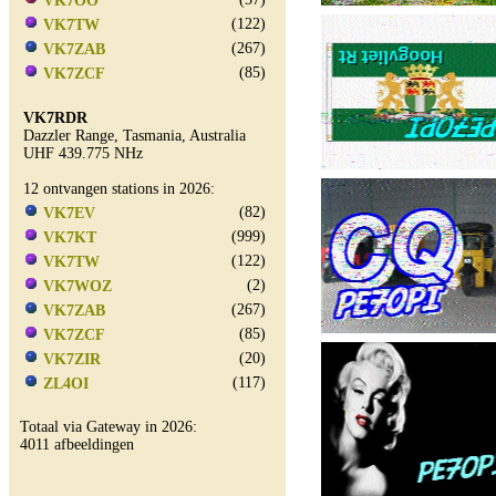
VK7OO
(122)
VK7TW
(267)
VK7ZAB
(85)
VK7ZCF
VK7RDR
Dazzler Range, Tasmania, Australia
UHF 439.775 NHz
12 ontvangen stations in 2026:
(82)
VK7EV
(999)
VK7KT
(122)
VK7TW
(2)
VK7WOZ
(267)
VK7ZAB
(85)
VK7ZCF
(20)
VK7ZIR
(117)
ZL4OI
Totaal via Gateway in 2026:
4011 afbeeldingen