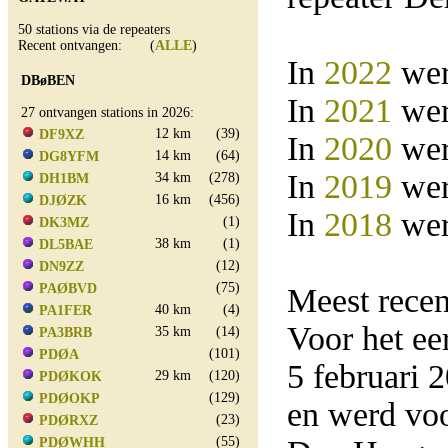
50 stations via de repeaters
Recent ontvangen: (
ALLE
)
In
2022
wer
DBøBEN
In
2021
wer
27 ontvangen stations in 2026:
12 km
(39)
DF9XZ
In
2020
wer
14 km
(64)
DG8YFM
In
2019
wer
34 km
(278)
DH1BM
16 km
(456)
DJØZK
In
2018
wer
(1)
DK3MZ
38 km
(1)
DL5BAE
(12)
DN9ZZ
(75)
PAØBVD
Meest rece
40 km
(4)
PA1FER
Voor het e
35 km
(14)
PA3BRB
(101)
PDØA
5 februari
29 km
(120)
PDØKOK
(129)
PDØOKP
en werd vo
(23)
PDØRXZ
(55)
PDØWHH