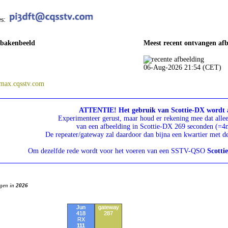
es:
 bakenbeeld
Meest recent ontvangen afb
06-Aug-2026 21:54 (CET)
max.cqsstv.com
ATTENTIE! Het gebruik van Scottie-DX wordt 
Experimenteer gerust, maar houd er rekening mee dat allee
van een afbeelding in Scottie-DX 269 seconden (=4
De repeater/gateway zal daardoor dan bijna een kwartier met de
Om dezelfde rede wordt voor het voeren van een SSTV-QSO
Scotti
igen in
2026
Jun
gateway
Jul
418
287
287
RX
RX
111
0