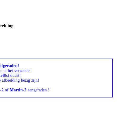
eelding
afgeraden!
n al het verzenden
m48s) duurt!
 afbeelding bezig zijn!
e-2
of
Martin-2
aangeraden !