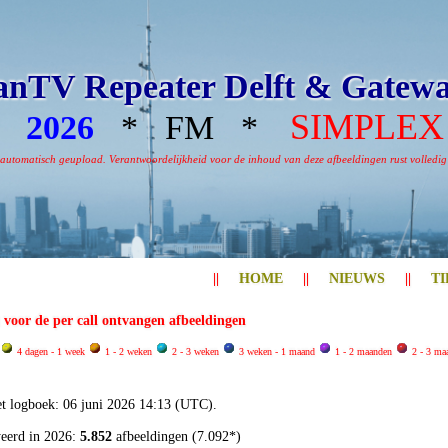
nTV Repeater Delft & Gatew
SIMPLEX
*
2026
* FM *
omatisch geupload. Verantwoordelijkheid voor de inhoud van deze afbeeldingen rust volledig bi
||
HOME
||
NIEUWS
||
TI
l voor de per call ontvangen afbeeldingen
4 dagen - 1 week
1 - 2 weken
2 - 3 weken
3 weken - 1 maand
1 - 2 maanden
2 - 3 ma
et logboek: 06 juni 2026 14:13 (UTC).
yeerd in 2026:
5.852
afbeeldingen (7.092*)