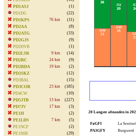
26
RX
R
(1)
PD1ASJ
20
2
(22)
PD1DG
76 km
(11)
PD1KPS
(8)
PD2AA
GW
GW
25
(33)
PD2ATG
G
23
2
(9)
PD2GJS
(1)
PD2HVB
9 km
(14)
PD2LSR
24 km
(9)
PD2RC
19 km
(2)
PD2RDA
(12)
PD2SKZ
(15)
PD3BAL
23 km
(185)
PD3COR
(10)
PD4CW
13 km
(227)
PD5JTB
17 km
(3)
PD7JV
20 Langste afstanden in 20
(2)
PE1H
7 km
(5)
PE1LDS
FøGFI
La Sentine
(2)
PE1NCF
PA3GFY
Burgwerd
(29)
PE1NIB