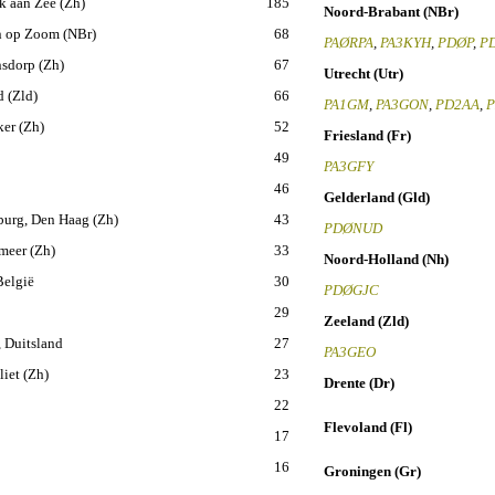
k aan Zee (Zh)
185
Noord-Brabant (NBr)
n op Zoom (NBr)
68
PAØRPA
,
PA3KYH
,
PDØP
,
P
sdorp (Zh)
67
Utrecht (Utr)
d (Zld)
66
PA1GM
,
PA3GON
,
PD2AA
,
ker (Zh)
52
Friesland (Fr)
49
PA3GFY
46
Gelderland (Gld)
urg, Den Haag (Zh)
43
PDØNUD
meer (Zh)
33
Noord-Holland (Nh)
België
30
PDØGJC
29
Zeeland (Zld)
 Duitsland
27
PA3GEO
iet (Zh)
23
Drente (Dr)
22
Flevoland (Fl)
17
16
Groningen (Gr)