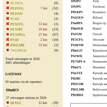
ON2PJ
Tielt
(6)
PE1NLK
ON5PU
Turnhout
7 km
(52)
PE1NYG
PD1KPS
Rosmalen
(4)
PE1OZS
PA3GEO
Rilland
(2)
PE4IR
PAøRPA
Bergen op
53 km
(1)
PE5CFG
PDøNUD
Brakel
16 km
(23)
PE7OPI
PA1GM
Utrecht
27 km
(67)
PE7OPI/a
PE5CFG
Abcoude
2 km
(10)
PF1R
22 km
(2)
PA3KYH
Werkenda
PH1LMR
(6)
TM13ØGM
PDøGJC
Rijsenhout
PA3WIL
Ammerstol
Totaal ontvangen in 2026:
PE7OPI-A
Numansdo
3081 afbeeldingen
PDøZA
Maasdam
PAøJAX
Katwijk aa
GATEWAY
PD2RC
Katwijk aa
50 stations via de repeaters:
PD3COR
Katwijk aa
PH1LMR
Hellevoets
DBøBEN
PD2RDA
Spijkeniss
27 ontvangen stations in 2026:
12 km
(39)
DF9XZ