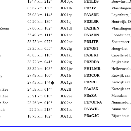
134.4 km
212°
JO10px
PE1LDS
Bouwlust, 
85.67 km
150°
JO21lh
PD7JV
Vlaardinge
76.08 km
114°
JO21qr
PA3ADE
Leyenburg,
65.26 km
189°
JO21cj
PD2LSR
Houtwijk, 
 Zoom
57.06 km
182°
JO21dl
PA2HEN
Vlaardinge
55.49 km
111°
JO21nt
PA3ADN
Loosduinen
53.75 km
077°
JO22nc
PD5JTB
Zoetermeer
53.35 km
055°
JO22lg
PE7OPI
Hoogvliet
m
43.05 km
118°
JO21kt
PA3EKI
Capelle ad I
38.72 km
041°
JO22ig
PD2RDA
Spijkenisse
33.32 km
103°
JO21jw
PH1LMR
Hellevoetsl
rp
27.49 km
166°
JO21fs
PD3COR
Katwijk aan
PD2RC
Katwijk aan
27.43 km
JO21gs
146�
PAøJAX
Katwijk aan
n Zee
24.59 km
014°
JO22ff
PDøZA
Maasdam
n Zee
23.91 km
010°
JO22ee
PE7OPI-A
Numansdor
n Zee
23.26 km
010°
JO22ee
PA3WIL
Ammerstol
luis
22.2 km
213°
JO21bt
PDøGJC
Rijsenhout
e
18.73 km
182°
JO21dt