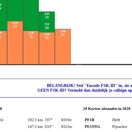
X
4
Jun
33
GW
RX
27
13
GW
Jul
W
GW
GW
22
22
1
21
20
RX
0
Aug
GW
0
0
RX
0
BELANGRIJK! Stel "Encode FSK-ID" in, zie 
GEEN FSK-ID? Vermeld dan duidelijk je callsign op
26
20 Kortste afstanden in 2026
lle
192.1 km
197°
JO10ri
PF1R
Delft
147.1 km
033°
JO23sc
PE1NYG
Pijnacker