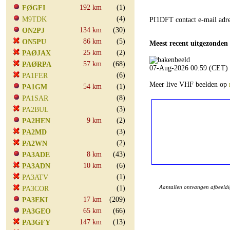
192 km
(1)
FØGFI
(4)
M9TDK
PI1DFT contact e-mail adr
134 km
(30)
ON2PJ
86 km
(5)
ON5PU
Meest recent uitgezonden
25 km
(2)
PAØJAX
57 km
(68)
PAØRPA
07-Aug-2026 00:59 (CET)
(6)
PA1FER
Meer live VHF beelden op
54 km
(1)
PA1GM
(8)
PA1SAR
(3)
PA2BUL
9 km
(2)
PA2HEN
(3)
PA2MD
(2)
PA2WN
8 km
(43)
PA3ADE
10 km
(6)
PA3ADN
(1)
PA3ATV
Aantallen ontvangen afbeeld
(1)
PA3COR
17 km
(209)
PA3EKI
65 km
(66)
PA3GEO
147 km
(13)
PA3GFY