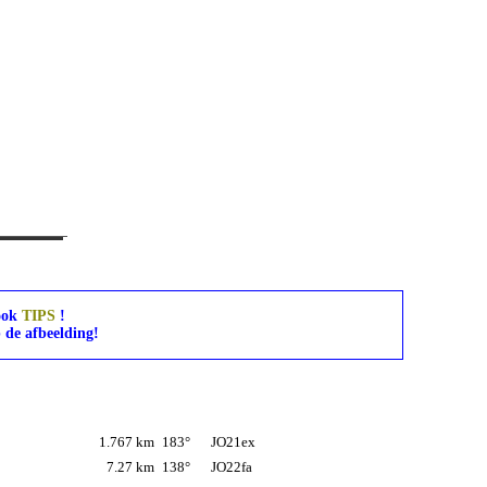
ook
TIPS
!
 de afbeelding!
1.767 km
183°
JO21ex
7.27 km
138°
JO22fa