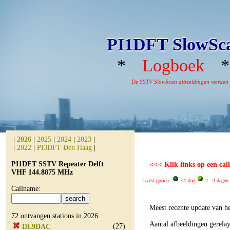
PI1DFT SlowSca
*
Logboek
De SSTV SlowScan afbeeldingen worden aut
|
2026
|
2025
|
2024
|
2023
|
|
2022
|
PI3DFT Den Haag
|
PI1DFT SSTV Repeater Delft
<<< Klik links op een cal
VHF 144.8875 MHz
Laatst gezien:
<1 dag
2 - 3 dagen
Callname:
Meest recente update van h
72 ontvangen stations in 2026:
Aantal afbeeldingen gerela
(27)
DL9DAC