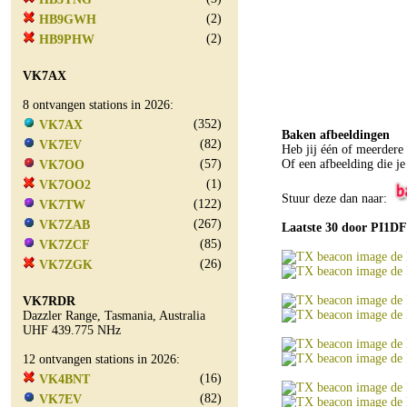
(2)
HB9GWH
(2)
HB9PHW
VK7AX
8 ontvangen stations in 2026:
(352)
VK7AX
Baken afbeeldingen
(82)
VK7EV
Heb jij één of meerdere
(57)
Of een afbeelding die j
VK7OO
(1)
VK7OO2
Stuur deze dan naar:
(122)
VK7TW
(267)
VK7ZAB
Laatste 30 door PI1DF
(85)
VK7ZCF
(26)
VK7ZGK
VK7RDR
Dazzler Range, Tasmania, Australia
UHF 439.775 NHz
12 ontvangen stations in 2026:
(16)
VK4BNT
(82)
VK7EV