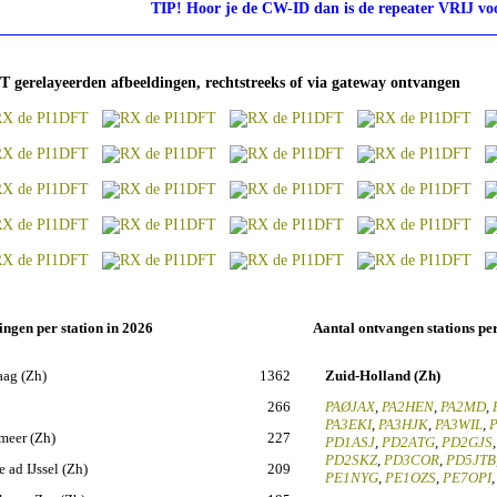
TIP! Hoor je de CW-ID dan is de repeater VRIJ voo
T gerelayeerden afbeeldingen, rechtstreeks of via gateway ontvangen
ngen per station in 2026
Aantal ontvangen stations pe
ag (Zh)
1362
Zuid-Holland (Zh)
266
PAØJAX
,
PA2HEN
,
PA2MD
,
PA3EKI
,
PA3HJK
,
PA3WIL
,
meer (Zh)
227
PD1ASJ
,
PD2ATG
,
PD2GJS
PD2SKZ
,
PD3COR
,
PD5JTB
 ad IJssel (Zh)
209
PE1NYG
,
PE1OZS
,
PE7OPI