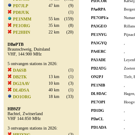
PD3COR
Katwij
47 km
(9)
PD7JLP
PAøRPA
Berge
(1)
PD8JUK
PE7OPI/a
Numan
55 km
(159)
PE1NMM
35 km
(8)
PE1ORG
PA3GEO
Rillan
22 km
(20)
PE2HHN
PE1NYG
Pijnac
PA3GYQ
,
DBøPTB
Braunschweig, Duitsland
PA4ERC
,
VHF, 144.900 MHz
PA3ADE
Leyenb
5 ontvangen stations in 2026:
PD2ATG
Zoeter
(1)
DA6SB
13 km
(1)
ON2PJ
Tielt, 
DB2TK
10 km
(3)
DG2AAV
PE1NIB
,
40 km
(1)
DL4DSA
DL9DAC
Hagen,
18 km
(33)
DO1ORG
PE7OPI
Hoogvl
HB9ZF
PD1DG
,
Bachtel, Zwitserland
VHF 144.850 MHz
PDøCL
,
PD1ADA
,
3 ontvangen stations in 2026:
(3)
HB3YNG