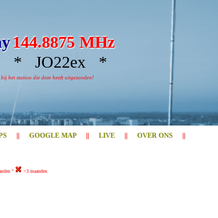
ay
144.8875 MHz
* JO22ex *
j het station die deze heeft uitgezonden!
PS
||
GOOGLE MAP
||
LIVE
||
OVER ONS
||
anden "
>3 maanden