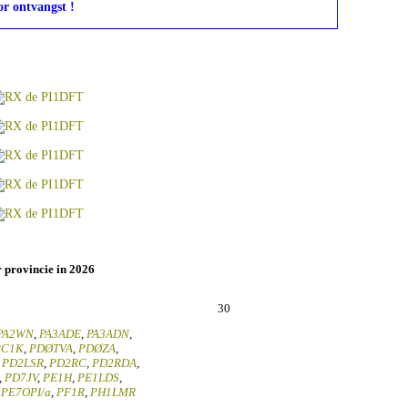
r ontvangst !
r provincie in 2026
30
PA2WN
,
PA3ADE
,
PA3ADN
,
PC1K
,
PDØTVA
,
PDØZA
,
,
PD2LSR
,
PD2RC
,
PD2RDA
,
,
PD7JV
,
PE1H
,
PE1LDS
,
,
PE7OPI/a
,
PF1R
,
PH1LMR