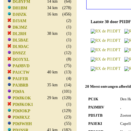
14 km
(64)
DG8YFM
34 km
(278)
DH1BM
16 km
(456)
DJØZK
(2)
DJ3AM
Laatste 30 door PI1DF
(1)
DK3MZ
38 km
(1)
DL2RH
(1)
DL5BAE
(1)
DL9DAC
(12)
DN9ZZ
(8)
DO3YXL
(75)
PAØBVD
40 km
(13)
PA1CTW
(4)
PA1FER
35 km
(14)
PA3BRB
20 Meest ontvangen afbeeldi
(101)
PDØA
29 km
(120)
PDØKOK
PC1K
Den Ha
(1)
PDØKOK1
PA3MHV
,
(129)
PDØOKP
PD5JTB
Zoeter
(23)
PDØRXZ
(55)
PA3EKI
Capelle
PDØWHH
41 km
(182)
PD1NSR