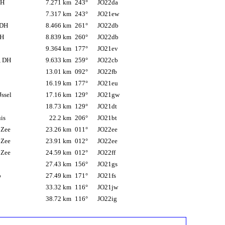
DH
7.271 km
243°
JO22da
n
7.317 km
243°
JO21ew
 DH
8.466 km
261°
JO22db
DH
8.839 km
260°
JO22db
n
9.364 km
177°
JO21ev
, DH
9.633 km
259°
JO22cb
13.01 km
092°
JO22fb
16.19 km
177°
JO21eu
Jssel
17.16 km
129°
JO21gw
18.73 km
129°
JO21dt
uis
22.2 km
206°
JO21bt
 Zee
23.26 km
011°
JO22ee
 Zee
23.91 km
012°
JO22ee
 Zee
24.59 km
012°
JO22ff
27.43 km
156°
JO21gs
p
27.49 km
171°
JO21fs
33.32 km
116°
JO21jw
38.72 km
116°
JO22ig