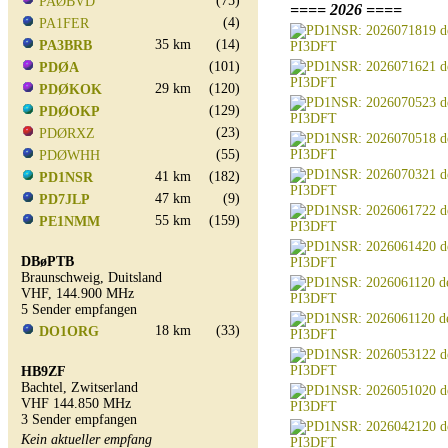
(75)
PAØBVD
==== 2026 ====
(4)
PA1FER
35 km
(14)
PA3BRB
(101)
PDØA
29 km
(120)
PDØKOK
(129)
PDØOKP
(23)
PDØRXZ
(55)
PDØWHH
41 km
(182)
PD1NSR
47 km
(9)
PD7JLP
55 km
(159)
PE1NMM
DBøPTB
Braunschweig, Duitsland
VHF, 144.900 MHz
5 Sender empfangen
18 km
(33)
DO1ORG
HB9ZF
Bachtel, Zwitserland
VHF 144.850 MHz
3 Sender empfangen
Kein aktueller empfang