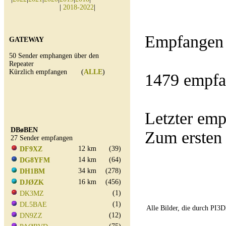
|
2018-2022
|
Empfangen 
GATEWAY
50 Sender emphangen über den
Repeater
Kürzlich empfangen (
ALLE
)
1479 empfa
Letzter e
DBøBEN
Zum ersten
27 Sender empfangen
12 km
(39)
DF9XZ
14 km
(64)
DG8YFM
34 km
(278)
DH1BM
16 km
(456)
DJØZK
(1)
DK3MZ
(1)
DL5BAE
Alle Bilder, die durch PI
(12)
DN9ZZ