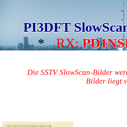
PI3DFT SlowSca
*
RX:
PD1NS
Die SSTV SlowScan-Bilder werd
Bilder liegt 
|
2022
|
2021
|
2020
|
2019
|
2018
|