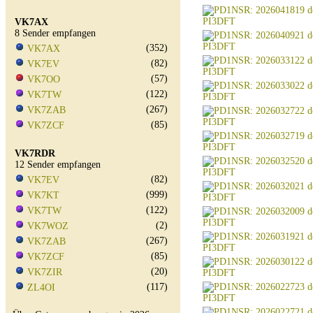
VK7AX
8 Sender empfangen
(352)
VK7AX
(82)
VK7EV
(57)
VK7OO
(122)
VK7TW
(267)
VK7ZAB
(85)
VK7ZCF
VK7RDR
12 Sender empfangen
(82)
VK7EV
(999)
VK7KT
(122)
VK7TW
(2)
VK7WOZ
(267)
VK7ZAB
(85)
VK7ZCF
(20)
VK7ZIR
(117)
ZL4OI