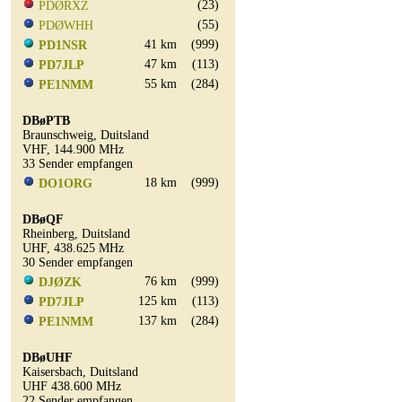
(23)
PDØRXZ
(55)
PDØWHH
41 km
(999)
PD1NSR
47 km
(113)
PD7JLP
55 km
(284)
PE1NMM
DBøPTB
Braunschweig, Duitsland
VHF, 144.900 MHz
33 Sender empfangen
18 km
(999)
DO1ORG
DBøQF
Rheinberg, Duitsland
UHF, 438.625 MHz
30 Sender empfangen
76 km
(999)
DJØZK
125 km
(113)
PD7JLP
137 km
(284)
PE1NMM
DBøUHF
Kaisersbach, Duitsland
UHF 438.600 MHz
22 Sender empfangen