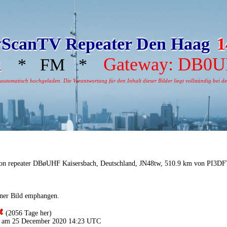
ScanTV Repeater Den Haag
1
Gateway: DB0
R
* FM *
tomatisch hochgeladen. Die Verantwortung für den Inhalt dieser Bilder liegt vollständig bei dem
on repeater DBøUHF Kaisersbach, Deutschland, JN48tw, 510.9 km von PI3D
iner Bild emphangen.
(2056 Tage her)
n am 25 December 2020 14:23 UTC