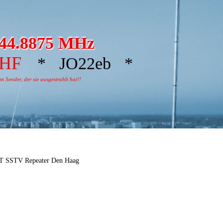
44.8875 MHz
UHF
* JO22eb *
 Sender, der sie ausgestrahlt hat!!
FT SSTV Repeater Den Haag