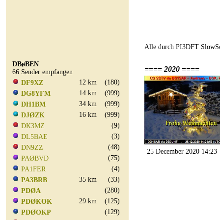
Alle durch PI3DFT SlowSc
DBøBEN
==== 2020 ====
66 Sender empfangen
12 km
(180)
DF9XZ
14 km
(999)
DG8YFM
34 km
(999)
DH1BM
16 km
(999)
DJØZK
(9)
DK3MZ
(3)
DL5BAE
(48)
DN9ZZ
25 December 2020 14:23
(75)
PAØBVD
(4)
PA1FER
35 km
(33)
PA3BRB
(280)
PDØA
29 km
(125)
PDØKOK
(129)
PDØOKP