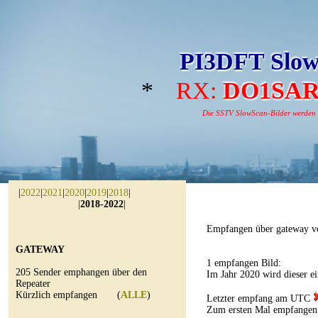
PI3DFT Slow
*
RX:
DO1SA
Die SSTV SlowScan-Bilder werden au
|
2022
|
2021
|
2020
|
2019
|
2018
|
|
2018-2022
|
Empfangen über gateway v
GATEWAY
1 empfangen Bild:
205 Sender emphangen über den
Im Jahr 2020 wird dieser e
Repeater
Kürzlich empfangen (
ALLE
)
Letzter empfang am UTC
Zum ersten Mal empfange