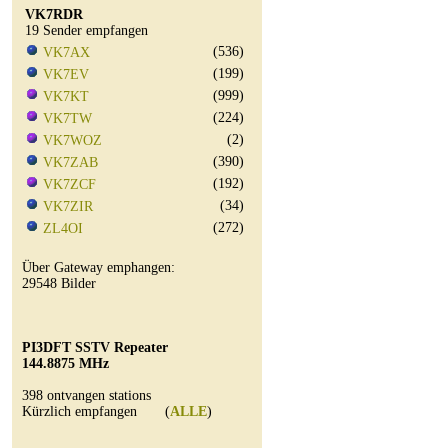
VK7RDR
19 Sender empfangen
(536)
VK7AX
(199)
VK7EV
(999)
VK7KT
(224)
VK7TW
(2)
VK7WOZ
(390)
VK7ZAB
(192)
VK7ZCF
(34)
VK7ZIR
(272)
ZL4OI
Über Gateway emphangen:
29548 Bilder
PI3DFT SSTV Repeater
144.8875 MHz
398 ontvangen stations
Kürzlich empfangen (
ALLE
)