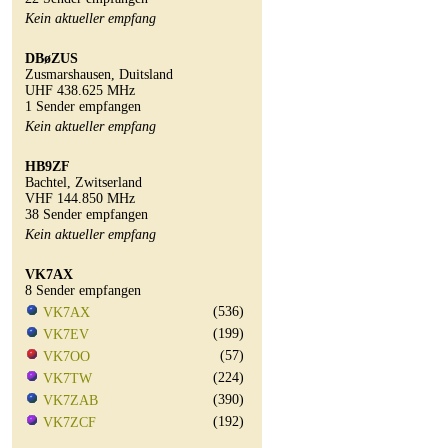
Kein aktueller empfang
DBøZUS
Zusmarshausen, Duitsland
UHF 438.625 MHz
1 Sender empfangen
Kein aktueller empfang
HB9ZF
Bachtel, Zwitserland
VHF 144.850 MHz
38 Sender empfangen
Kein aktueller empfang
VK7AX
8 Sender empfangen
(536)
VK7AX
(199)
VK7EV
(57)
VK7OO
(224)
VK7TW
(390)
VK7ZAB
(192)
VK7ZCF