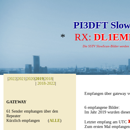
PI3DFT Slow
*
RX:
DL1EM
Die SSTV SlowScan-Bilder werden au
|
2022
|
2021
|
2020
|
2019
|
2018
|
|
2018-2022
|
Empfangen über gateway v
GATEWAY
6 empfangene Bilder:
61 Sender emphangen über den
Im Jahr 2019 wurden diese
Repeater
Kürzlich empfangen (
ALLE
)
Letzter empfang am UTC
Zum ersten Mal empfangen