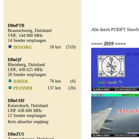
DBøPTB
Alle durch PI3DFT SlowSc
Braunschweig, Duitsland
VHF, 144.900 MHz
14 Sender empfangen
==== 2019 ====
18 km
(519)
DO1ORG
DBøQF
Rheinberg, Duitsland
UHF, 438.625 MHz
20 Sender empfangen
76 km
(6)
DJØZK
137 km
(26)
PE1NMM
DBøUHF
Kaisersbach, Duitsland
UHF 438.600 MHz
12 Sender empfangen
Kein aktueller empfang
DBøZUS