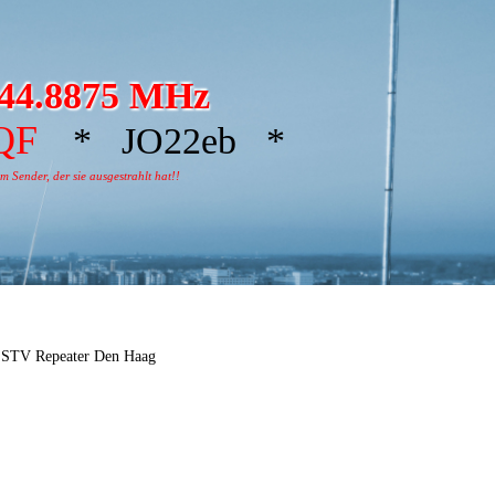
44.8875 MHz
QF
* JO22eb *
 Sender, der sie ausgestrahlt hat!!
SSTV Repeater Den Haag