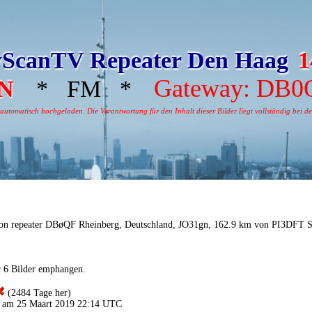
ScanTV Repeater Den Haag
1
Gateway: DB0
N
* FM *
tomatisch hochgeladen. Die Verantwortung für den Inhalt dieser Bilder liegt vollständig bei dem
on repeater DBøQF Rheinberg, Deutschland, JO31gn, 162.9 km von PI3DFT 
r 6 Bilder emphangen.
(2484 Tage her)
 am 25 Maart 2019 22:14 UTC