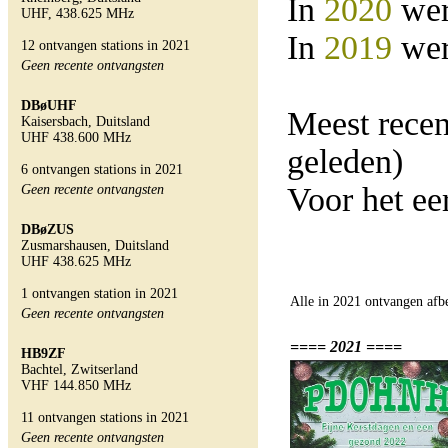
In
2020
wer
UHF, 438.625 MHz
In
2019
wer
12 ontvangen stations in 2021
Geen recente ontvangsten
DBøUHF
Meest rece
Kaisersbach, Duitsland
UHF 438.600 MHz
geleden)
6 ontvangen stations in 2021
Voor het ee
Geen recente ontvangsten
DBøZUS
Zusmarshausen, Duitsland
UHF 438.625 MHz
1 ontvangen station in 2021
Alle in 2021 ontvangen afb
Geen recente ontvangsten
==== 2021 ====
HB9ZF
Bachtel, Zwitserland
VHF 144.850 MHz
11 ontvangen stations in 2021
Geen recente ontvangsten