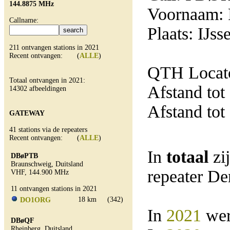
144.8875 MHz
Voornaam: 
Callname:
Plaats: IJss
211 ontvangen stations in 2021
Recent ontvangen: (
ALLE
)
QTH Locat
Totaal ontvangen in 2021:
Afstand tot
14302 afbeeldingen
Afstand tot
GATEWAY
41 stations via de repeaters
Recent ontvangen: (
ALLE
)
In
totaal
zi
DBøPTB
Braunschweig, Duitsland
repeater D
VHF, 144.900 MHz
11 ontvangen stations in 2021
18 km
(342)
DO1ORG
In
2021
wer
DBøQF
Rheinberg, Duitsland