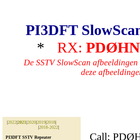
PI3DFT SlowSca
*
RX:
PDØH
De SSTV SlowScan afbeeldingen 
deze afbeeldingen
|
2022
|
2021
|
2020
|
2019
|
2018
|
|
2018-2022
|
Call: PD
PI3DFT SSTV Repeater