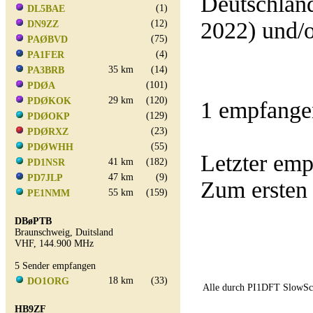
Deutschland
(1)
DL5BAE
2022) und/
(12)
DN9ZZ
(75)
PAØBVD
(4)
PA1FER
35 km
(14)
PA3BRB
(101)
PDØA
29 km
(120)
PDØKOK
1 empfange
(129)
PDØOKP
(23)
PDØRXZ
(55)
PDØWHH
Letzter em
41 km
(182)
PD1NSR
47 km
(9)
PD7JLP
Zum ersten
55 km
(159)
PE1NMM
DBøPTB
Braunschweig, Duitsland
VHF, 144.900 MHz
5 Sender empfangen
18 km
(33)
DO1ORG
Alle durch PI1DFT SlowSca
HB9ZF