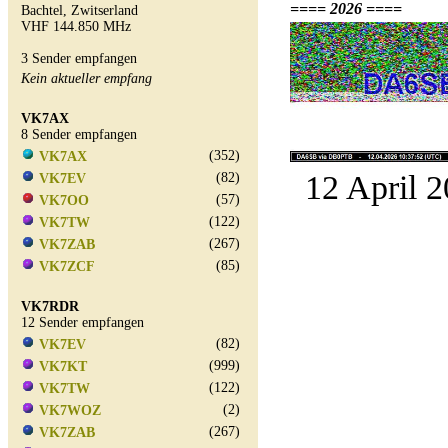
==== 2026 ====
Bachtel, Zwitserland
VHF 144.850 MHz
3 Sender empfangen
Kein aktueller empfang
VK7AX
8 Sender empfangen
(352)
VK7AX
12 April 2
(82)
VK7EV
(57)
VK7OO
(122)
VK7TW
(267)
VK7ZAB
(85)
VK7ZCF
VK7RDR
12 Sender empfangen
(82)
VK7EV
(999)
VK7KT
(122)
VK7TW
(2)
VK7WOZ
(267)
VK7ZAB