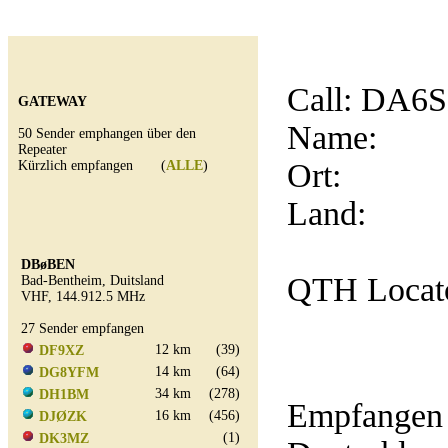
Call:
DA6
GATEWAY
Name:
50 Sender emphangen über den
Repeater
Ort:
Kürzlich empfangen (
ALLE
)
Land:
DBøBEN
QTH Locat
Bad-Bentheim, Duitsland
VHF, 144.912.5 MHz
27 Sender empfangen
12 km
(39)
DF9XZ
14 km
(64)
DG8YFM
34 km
(278)
DH1BM
Empfangen 
16 km
(456)
DJØZK
(1)
DK3MZ