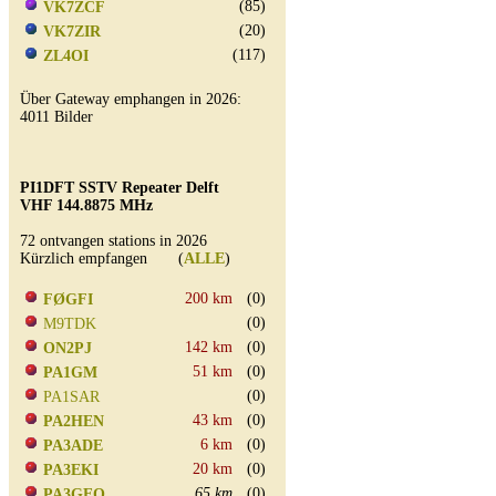
(85)
VK7ZCF
(20)
VK7ZIR
(117)
ZL4OI
Über Gateway emphangen in 2026:
4011 Bilder
PI1DFT SSTV Repeater Delft
VHF 144.8875 MHz
72 ontvangen stations in 2026
Kürzlich empfangen (
ALLE
)
200 km
(0)
FØGFI
(0)
M9TDK
142 km
(0)
ON2PJ
51 km
(0)
PA1GM
(0)
PA1SAR
43 km
(0)
PA2HEN
6 km
(0)
PA3ADE
20 km
(0)
PA3EKI
65 km
(0)
PA3GEO