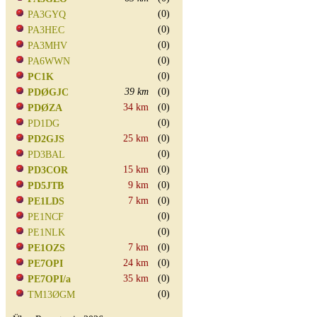
(0)
PA3GYQ
(0)
PA3HEC
(0)
PA3MHV
(0)
PA6WWN
(0)
PC1K
39 km
(0)
PDØGJC
34 km
(0)
PDØZA
(0)
PD1DG
25 km
(0)
PD2GJS
(0)
PD3BAL
15 km
(0)
PD3COR
9 km
(0)
PD5JTB
7 km
(0)
PE1LDS
(0)
PE1NCF
(0)
PE1NLK
7 km
(0)
PE1OZS
24 km
(0)
PE7OPI
35 km
(0)
PE7OPI/a
(0)
TM13ØGM