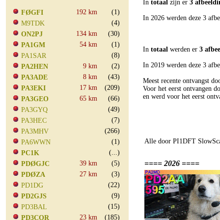
In
totaal
zijn er
3 afbeeld
192 km
(1)
FØGFI
In 2026 werden deze 3 afbe
(4)
M9TDK
134 km
(30)
ON2PJ
54 km
(1)
PA1GM
In
totaal
werden er
3 afbe
(8)
PA1SAR
In 2019 werden deze 3 afbe
9 km
(2)
PA2HEN
8 km
(43)
PA3ADE
Meest recente ontvangst d
17 km
(209)
PA3EKI
Voor het eerst ontvangen 
en werd voor het eerst o
65 km
(66)
PA3GEO
(49)
PA3GYQ
(7)
PA3HEC
(266)
PA3MHV
Alle door PI1DFT SlowSca
(1)
PA6WWN
(...)
PC1K
==== 2026 ====
39 km
(5)
PDØGJC
27 km
(3)
PDØZA
(22)
PD1DG
(9)
PD2GJS
(15)
PD3BAL
23 km
(185)
PD3COR