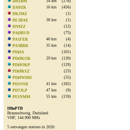
34 km
(278)
DH1BM
16 km
(456)
DJØZK
(1)
DK3MZ
38 km
(1)
DL5BAE
(12)
DN9ZZ
(75)
PAØBVD
40 km
(4)
PA1FER
35 km
(14)
PA3BRB
(101)
PDØA
29 km
(120)
PDØKOK
(129)
PDØOKP
(23)
PDØRXZ
(55)
PDØWHH
41 km
(182)
PD1NSR
47 km
(9)
PD7JLP
55 km
(159)
PE1NMM
DBøPTB
Braunschweig, Duitsland
VHF, 144.900 MHz
5 ontvangen stations in 2026: