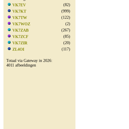
(82)
VK7EV
(999)
VK7KT
(122)
VK7TW
(2)
VK7WOZ
(267)
VK7ZAB
(85)
VK7ZCF
(20)
VK7ZIR
(117)
ZL4OI
Totaal via Gateway in 2026:
4011 afbeeldingen