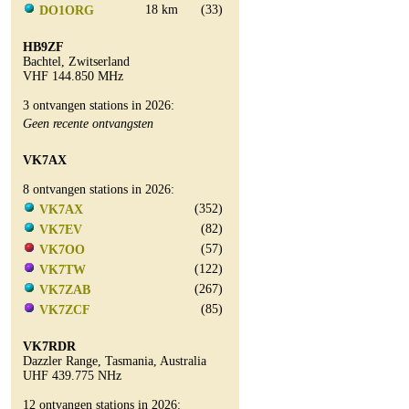
18 km
(33)
DO1ORG
HB9ZF
Bachtel, Zwitserland
VHF 144.850 MHz
3 ontvangen stations in 2026:
Geen recente ontvangsten
VK7AX
8 ontvangen stations in 2026:
(352)
VK7AX
(82)
VK7EV
(57)
VK7OO
(122)
VK7TW
(267)
VK7ZAB
(85)
VK7ZCF
VK7RDR
Dazzler Range, Tasmania, Australia
UHF 439.775 NHz
12 ontvangen stations in 2026: