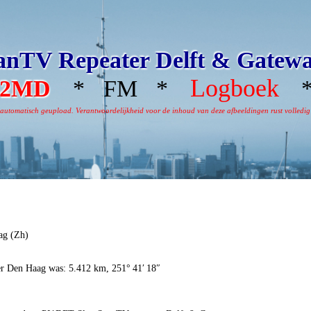
nTV Repeater Delft & Gatew
Logboek
A2MD
* FM *
*
omatisch geupload. Verantwoordelijkheid voor de inhoud van deze afbeeldingen rust volledig bi
ag (Zh)
er Den Haag was: 5.412 km, 251° 41′ 18″