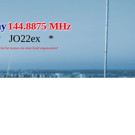
ay
144.8875 MHz
 JO22ex *
j het station die deze heeft uitgezonden!