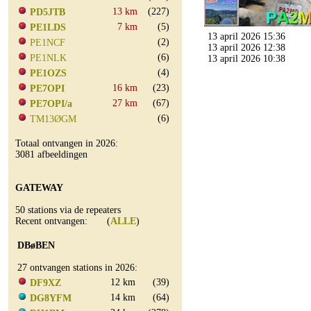
13 km
(227)
PD5JTB
7 km
(5)
PE1LDS
13 april 2026 15:36
(2)
PE1NCF
13 april 2026 12:38
(6)
PE1NLK
13 april 2026 10:38
(4)
PE1OZS
16 km
(23)
PE7OPI
27 km
(67)
PE7OPI/a
(6)
TM13ØGM
Totaal ontvangen in 2026:
3081 afbeeldingen
GATEWAY
50 stations via de repeaters
Recent ontvangen: (
ALLE
)
DBøBEN
27 ontvangen stations in 2026:
12 km
(39)
DF9XZ
14 km
(64)
DG8YFM