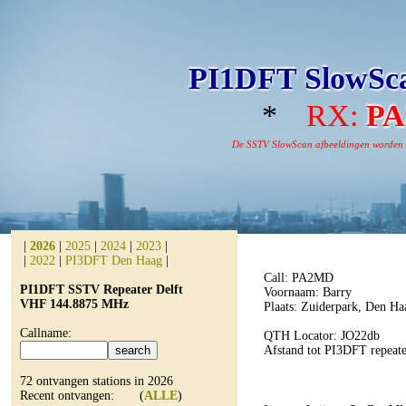
PI1DFT SlowSca
*
RX:
P
De SSTV SlowScan afbeeldingen worden aut
|
2026
|
2025
|
2024
|
2023
|
|
2022
|
PI3DFT Den Haag
|
Call: PA2MD
PI1DFT SSTV Repeater Delft
Voornaam: Barry
VHF 144.8875 MHz
Plaats: Zuiderpark, Den Ha
Callname:
QTH Locator: JO22db
Afstand tot PI3DFT repeat
72 ontvangen stations in 2026
Recent ontvangen: (
ALLE
)