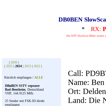
DB0BEN SlowSca
*
RX:
Die SSTV SlowScan-Bilder werden aut
|
2026
|
|
2025
|
2024
|
2023
|
2022
|
Call:
PD9B
Kürzlich empfangen /
ALLE
Name: Ben
DBøBEN SSTV repeater
Ort: Delden
Bad-Bentheim
, Deutschland
VHF, 144.9125 MHz
Land: Die 
25 Sender mit FSK-ID direkt
empfangen