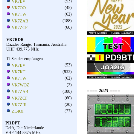
(53)
VK7EV
(45)
VK7OO
(62)
VK7TW
(188)
VK7ZAB
(60)
VK7ZCF
VK7RDR
Dazzler Range, Tasmania, Australia
UHF 439.775 NHz
11 Sender empfangen
(53)
VK7EV
(933)
VK7KT
(62)
VK7TW
(2)
VK7WOZ
==== 2023 ====
(188)
VK7ZAB
(60)
VK7ZCF
(20)
VK7ZIR
(77)
ZL4OI
PI1DFT
Delft, Die Niederlande
VHF 144.8875 MHz