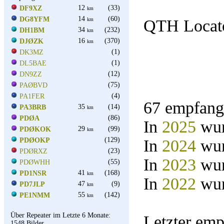
12
(33)
DF9XZ
km
14
(60)
DG8YFM
km
QTH Locato
34
(232)
DH1BM
km
16
(370)
DJØZK
km
(1)
DK3MZ
(1)
DL5BAE
(12)
DN9ZZ
(75)
PAØBVD
(4)
PA1FER
67 empfang
35
(14)
PA3BRB
km
(86)
PDØA
In
2025
wur
29
(99)
PDØKOK
km
(129)
PDØOKP
In
2024
wur
(23)
PDØRXZ
In
2023
wur
(55)
PDØWHH
41
(168)
PD1NSR
km
In
2022
wur
47
(9)
PD7JLP
km
55
(142)
PE1NMM
km
Über Repeater im Letzte 6 Monate:
Letzter em
1548 Bilder