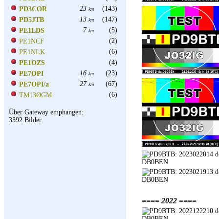
23
(143)
PD3COR
km
13
(147)
PD5JTB
km
7
(5)
PE1LDS
km
(2)
PE1NCF
(6)
PE1NLK
(4)
PE1OZS
16
(23)
PE7OPI
km
27
(67)
PE7OPI/a
km
(6)
TM13ØGM
Über Gateway emphangen:
3392 Bilder
==== 2022 ====