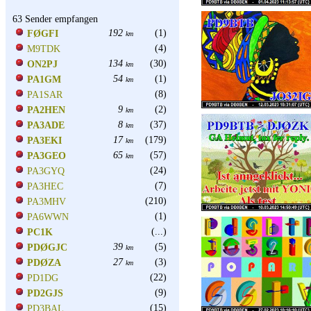
63 Sender empfangen
192
(1)
FØGFI
km
(4)
M9TDK
134
(30)
ON2PJ
km
54
(1)
PA1GM
km
(8)
PA1SAR
9
(2)
PA2HEN
km
8
(37)
PA3ADE
km
17
(179)
PA3EKI
km
65
(57)
PA3GEO
km
(24)
PA3GYQ
(7)
PA3HEC
(210)
PA3MHV
(1)
PA6WWN
(...)
PC1K
39
(5)
PDØGJC
km
27
(3)
PDØZA
km
(22)
PD1DG
(9)
PD2GJS
(15)
PD3BAL