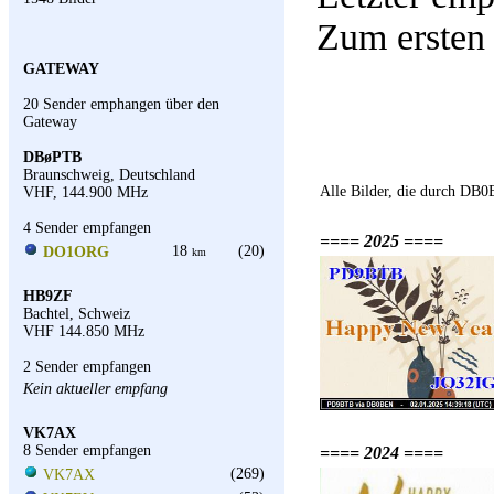
Zum ersten
GATEWAY
20 Sender emphangen über den
Gateway
DBøPTB
Braunschweig, Deutschland
Alle Bilder, die durch D
VHF, 144.900 MHz
4 Sender empfangen
==== 2025 ====
18
(20)
DO1ORG
km
HB9ZF
Bachtel, Schweiz
VHF 144.850 MHz
2 Sender empfangen
Kein aktueller empfang
VK7AX
8 Sender empfangen
==== 2024 ====
(269)
VK7AX