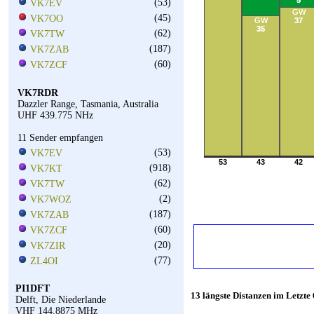
5
(53)
VK7EV
GW
(45)
VK7OO
GW
37
35
(62)
VK7TW
(187)
VK7ZAB
(60)
VK7ZCF
VK7RDR
Dazzler Range, Tasmania, Australia
UHF 439.775 NHz
11 Sender empfangen
(53)
VK7EV
53
43
42
(918)
VK7KT
(62)
VK7TW
(2)
VK7WOZ
(187)
VK7ZAB
(60)
VK7ZCF
(20)
VK7ZIR
(77)
ZL4OI
PI1DFT
13 längste Distanzen im Letzte
Delft, Die Niederlande
VHF 144.8875 MHz