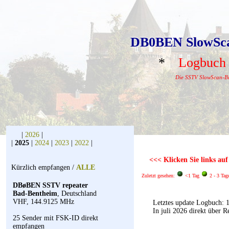
DB0BEN SlowSca
*
Logbuc
Die SSTV SlowScan-Bil
|
2026
|
|
2025
|
2024
|
2023
|
2022
|
<<< Klicken Sie links au
Kürzlich empfangen /
ALLE
Zuletzt gesehen:
<1 Tag
2 - 3 Ta
DBøBEN SSTV repeater
Bad-Bentheim
, Deutschland
VHF, 144.9125 MHz
Letztes update Logbuch: 1
In juli 2026 direkt über R
25 Sender mit FSK-ID direkt
empfangen