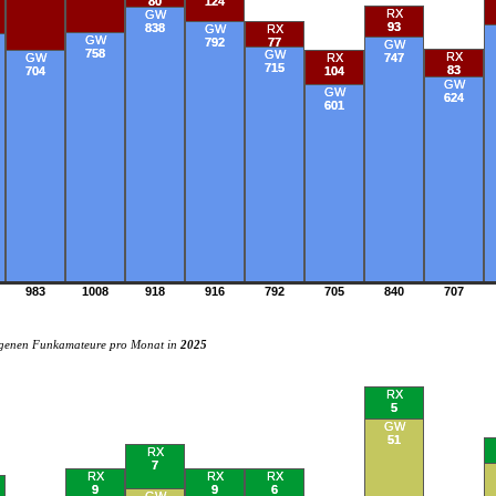
80
124
RX
GW
93
838
GW
RX
GW
792
77
GW
758
GW
RX
GW
RX
747
715
83
704
104
GW
GW
624
601
983
1008
918
916
792
705
840
707
ngenen Funkamateure pro Monat in
2025
RX
5
GW
51
RX
7
RX
RX
RX
9
9
6