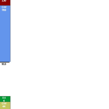
130
GW
783
913
RX
4
GW
44