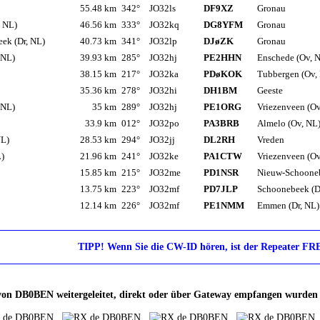
55.48 km
342°
JO32ls
DF9XZ
Gronau
, NL)
46.56 km
333°
JO32kq
DG8YFM
Gronau
ek (Dr, NL)
40.73 km
341°
JO32lp
DJøZK
Gronau
 NL)
39.93 km
285°
JO32hj
PE2HHN
Enschede (Ov, 
38.15 km
217°
JO32ka
PDøKOK
Tubbergen (Ov,
35.36 km
278°
JO32hi
DH1BM
Geeste
 NL)
35 km
289°
JO32hj
PE1ORG
Vriezenveen (Ov
33.9 km
012°
JO32po
PA3BRB
Almelo (Ov, NL
NL)
28.53 km
294°
JO32jj
DL2RH
Vreden
L)
21.96 km
241°
JO32ke
PA1CTW
Vriezenveen (Ov
15.85 km
215°
JO32me
PD1NSR
Nieuw-Schooneb
13.75 km
223°
JO32mf
PD7JLP
Schoonebeek (D
12.14 km
226°
JO32mf
PE1NMM
Emmen (Dr, NL)
TIPP! Wenn Sie die CW-ID hören, ist der Repeater FR
ie von DB0BEN weitergeleitet, direkt oder über Gateway empfangen wurden