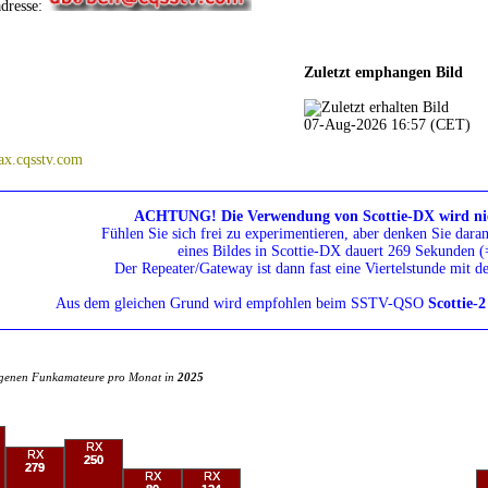
dresse:
Zuletzt emphangen Bild
07-Aug-2026 16:57 (CET)
x.cqsstv.com
ACHTUNG! Die Verwendung von Scottie-DX wird ni
Fühlen Sie sich frei zu experimentieren, aber denken Sie dara
eines Bildes in Scottie-DX dauert 269 Sekunden 
Der Repeater/Gateway ist dann fast eine Viertelstunde mit d
Aus dem gleichen Grund wird empfohlen beim SSTV-QSO
Scottie-2
ngenen Funkamateure pro Monat in
2025
RX
RX
250
279
RX
RX