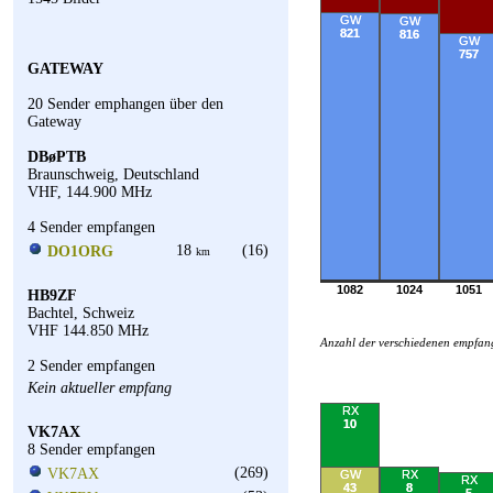
GW
GW
821
816
GW
757
GATEWAY
20 Sender emphangen über den
Gateway
DBøPTB
Braunschweig, Deutschland
VHF, 144.900 MHz
4 Sender empfangen
18
(16)
DO1ORG
km
1082
1024
1051
HB9ZF
Bachtel, Schweiz
VHF 144.850 MHz
Anzahl der verschiedenen empfa
2 Sender empfangen
Kein aktueller empfang
RX
10
VK7AX
8 Sender empfangen
(269)
VK7AX
GW
RX
RX
43
8