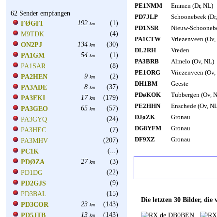
PE1NMM
Emmen (Dr, NL)
62 Sender empfangen
PD7JLP
Schoonebeek (Dr
192
(1)
FØGFI
km
PD1NSR
Nieuw-Schoonebe
(4)
M9TDK
PA1CTW
Vriezenveen (Ov,
134
(30)
ON2PJ
km
DL2RH
Vreden
54
(1)
PA1GM
km
PA3BRB
Almelo (Ov, NL)
(8)
PA1SAR
PE1ORG
Vriezenveen (Ov,
9
(2)
PA2HEN
km
DH1BM
Geeste
8
(37)
PA3ADE
km
PDøKOK
Tubbergen (Ov, 
17
(179)
PA3EKI
km
PE2HHN
Enschede (Ov, N
65
(57)
PA3GEO
km
DJøZK
Gronau
(24)
PA3GYQ
DG8YFM
Gronau
(7)
PA3HEC
DF9XZ
Gronau
(207)
PA3MHV
(...)
PC1K
27
(3)
PDØZA
km
(22)
PD1DG
(9)
PD2GJS
(15)
PD3BAL
Die letzten 30 Bilder, d
23
(143)
PD3COR
km
13
(143)
PD5JTB
km