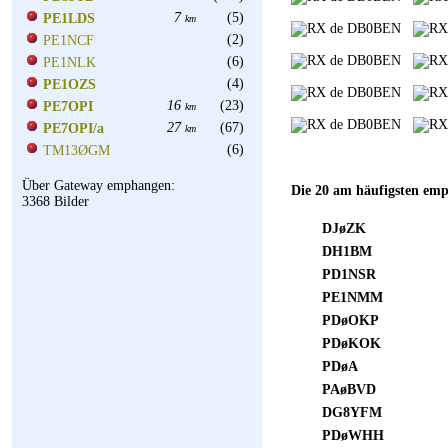
7
(5)
PE1LDS
km
(2)
PE1NCF
(6)
PE1NLK
(4)
PE1OZS
16
(23)
PE7OPI
km
27
(67)
PE7OPI/a
km
(6)
TM13ØGM
Über Gateway emphangen:
Die 20 am häufigsten emp
3368 Bilder
DJøZK
DH1BM
PD1NSR
PE1NMM
PDøOKP
PDøKOK
PDøA
PAøBVD
DG8YFM
PDøWHH