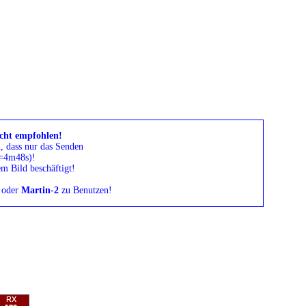
cht empfohlen!
n, dass nur das Senden
(=4m48s)!
em Bild beschäftigt!
oder
Martin-2
zu Benutzen!
RX