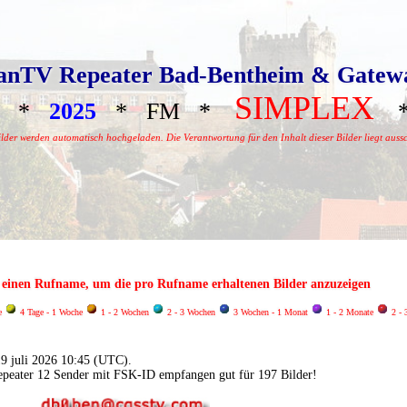
nTV Repeater Bad-Bentheim & Gatew
SIMPLEX
h
*
2025
* FM *
*
der werden automatisch hochgeladen. Die Verantwortung für den Inhalt dieser Bilder liegt aussc
f einen Rufname, um die pro Rufname erhaltenen Bilder anzuzeigen
ge
4 Tage - 1 Woche
1 - 2 Wochen
2 - 3 Wochen
3 Wochen - 1 Monat
1 - 2 Monate
2 - 
9 juli 2026 10:45 (UTC).
epeater 12 Sender mit FSK-ID empfangen gut für 197 Bilder!