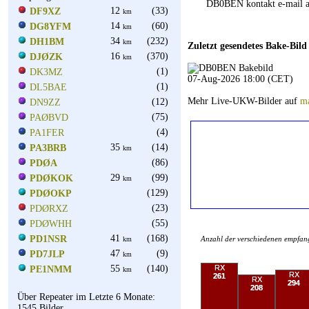
DB0BEN kontakt e-mail a
12
(33)
DF9XZ
km
14
(60)
DG8YFM
km
34
(232)
DH1BM
km
Zuletzt gesendetes Bake-Bild
16
(370)
DJØZK
km
(1)
DK3MZ
07-Aug-2026 18:00 (CET)
(1)
DL5BAE
Mehr Live-UKW-Bilder auf
ma
(12)
DN9ZZ
(75)
PAØBVD
(4)
PA1FER
35
(14)
PA3BRB
km
(86)
PDØA
29
(99)
PDØKOK
km
(129)
PDØOKP
(23)
PDØRXZ
(55)
PDØWHH
41
(168)
PD1NSR
Anzahl der verschiedenen empfa
km
47
(9)
PD7JLP
km
55
(140)
RX
PE1NMM
km
RX
261
RX
294
208
Über Repeater im Letzte 6 Monate:
1545 Bilder