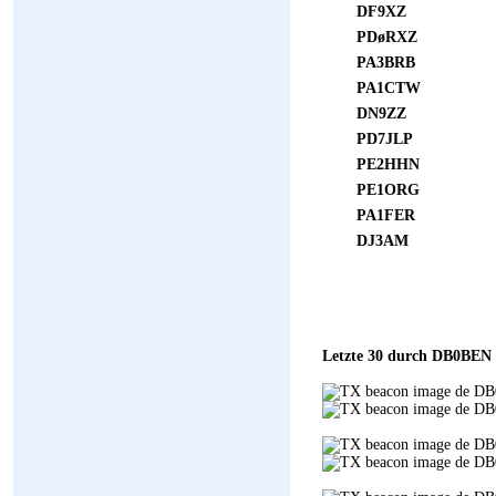
DF9XZ
PDøRXZ
PA3BRB
PA1CTW
DN9ZZ
PD7JLP
PE2HHN
PE1ORG
PA1FER
DJ3AM
Letzte 30 durch DB0BEN 