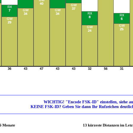
GW
40
GW
RX
37
GW
GW
7
RX
34
34
RX
8
GW
6
29
GW
GW
25
24
36
43
47
43
43
32
56
31
WICHTIG! "Encode FSK-ID" einstellen, siehe a
KEINE FSK-ID? Geben Sie dann Ihr Rufzeichen deutlich
 6 Monate
13 kürzeste Distanzen im Let