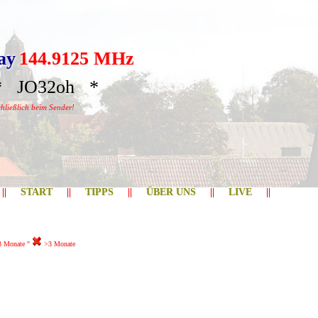
ay
144.9125 MHz
 JO32oh *
hließlich beim Sender!
||
START
||
TIPPS
||
ÜBER UNS
||
LIVE
||
3 Monate "
>3 Monate