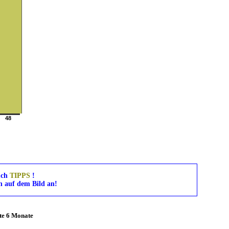
48
uch
TIPPS
!
 auf dem Bild an!
zte 6 Monate