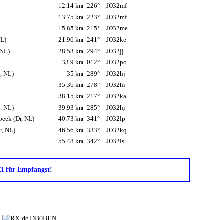
12.14 km
226°
JO32mf
13.75 km
223°
JO32mf
15.85 km
215°
JO32me
NL)
21.96 km
241°
JO32ke
 NL)
28.53 km
294°
JO32jj
33.9 km
012°
JO32po
, NL)
35 km
289°
JO32hj
)
35.36 km
278°
JO32hi
38.15 km
217°
JO32ka
, NL)
39.93 km
285°
JO32hj
eek (Dr, NL)
40.73 km
341°
JO32lp
r, NL)
46.56 km
333°
JO32kq
55.48 km
342°
JO32ls
EI für Empfangst!