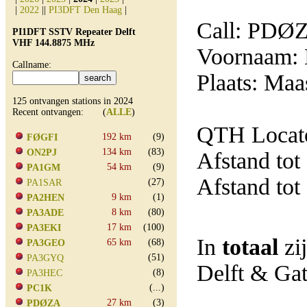
|
2022
||
PI3DFT Den Haag
|
Call: PDØ
PI1DFT SSTV Repeater Delft
VHF 144.8875 MHz
Voornaam: 
Callname:
Plaats: Ma
125 ontvangen stations in 2024
Recent ontvangen: (
ALLE
)
QTH Locato
192 km
(9)
FØGFI
134 km
(83)
ON2PJ
Afstand tot
54 km
(9)
PA1GM
Afstand tot
(27)
PA1SAR
9 km
(1)
PA2HEN
8 km
(80)
PA3ADE
17 km
(100)
PA3EKI
In
totaal
zi
65 km
(68)
PA3GEO
(51)
PA3GYQ
Delft & Ga
(8)
PA3HEC
(...)
PC1K
27 km
(3)
PDØZA