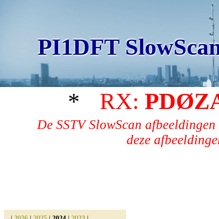
PI1DFT SlowScan
*
RX:
PDØZ
De SSTV SlowScan afbeeldingen 
deze afbeeldingen
|
2026
|
2025
|
2024
|
2023
|