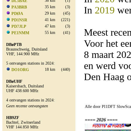
38 km
(1)
DL5BAE
35 km
(3)
In
2019
wer
PA3BRB
29 km
(45)
PDØA
41 km
(221)
PD1NSR
47 km
(3)
PD7JLP
Meest rece
55 km
(41)
PE1NMM
Voor het e
DBøPTB
Braunschweig, Duitsland
8 maart 20
VHF, 144.900 MHz
en werd vo
5 ontvangen stations in 2024:
18 km
(440)
DO1ORG
Den Haag o
DBøUHF
Kaisersbach, Duitsland
UHF 438.600 MHz
4 ontvangen stations in 2024:
Geen recente ontvangsten
Alle door PI1DFT SlowScan
HB9ZF
==== 2026 ====
Bachtel, Zwitserland
VHF 144.850 MHz