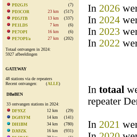
(7)
In
2026
wer
PD2GJS
23 km
(517)
PD3COR
In
2024
wer
13 km
(337)
PD5JTB
7 km
(6)
PE1LDS
In
2023
wer
16 km
(6)
PE7OPI
27 km
(202)
PE7OPI/a
In
2022
wer
Totaal ontvangen in 2024:
5927 afbeeldingen
GATEWAY
48 stations via de repeaters
Recent ontvangen: (
ALLE
)
In
totaal
we
DBøBEN
repeater D
33 ontvangen stations in 2024:
12 km
(29)
DF9XZ
14 km
(141)
DG8YFM
In
2021
wer
34 km
(780)
DH1BM
16 km
(931)
DJØZK
In
2020
wer