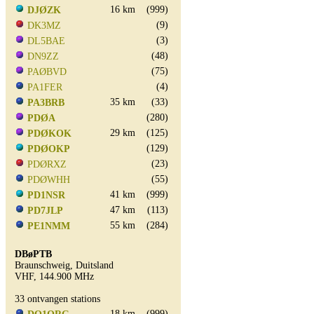
16 km
(999)
DJØZK
(9)
DK3MZ
(3)
DL5BAE
(48)
DN9ZZ
(75)
PAØBVD
(4)
PA1FER
35 km
(33)
PA3BRB
(280)
PDØA
29 km
(125)
PDØKOK
(129)
PDØOKP
(23)
PDØRXZ
(55)
PDØWHH
41 km
(999)
PD1NSR
47 km
(113)
PD7JLP
55 km
(284)
PE1NMM
DBøPTB
Braunschweig, Duitsland
VHF, 144.900 MHz
33 ontvangen stations
18 km
(999)