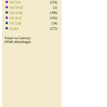
(224)
VK7TW
(2)
VK7WOZ
(390)
VK7ZAB
(192)
VK7ZCF
(34)
VK7ZIR
(272)
ZL4OI
Totaal via Gateway:
29548 afbeeldingen