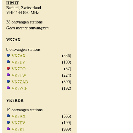
HB9ZF
Bachtel, Zwitserland
VHF 144.850 MHz
38 ontvangen stations
Geen recente ontvangsten
VK7AX
8 ontvangen stations
(536)
VK7AX
(199)
VK7EV
(57)
VK7OO
(224)
VK7TW
(390)
VK7ZAB
(192)
VK7ZCF
VK7RDR
19 ontvangen stations
(536)
VK7AX
(199)
VK7EV
(999)
VK7KT