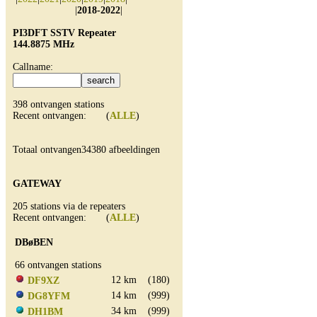
|
2018-2022
|
PI3DFT SSTV Repeater
144.8875 MHz
Callname:
398 ontvangen stations
Recent ontvangen: (
ALLE
)
Totaal ontvangen34380 afbeeldingen
GATEWAY
205 stations via de repeaters
Recent ontvangen: (
ALLE
)
DBøBEN
66 ontvangen stations
12 km
(180)
DF9XZ
14 km
(999)
DG8YFM
34 km
(999)
DH1BM