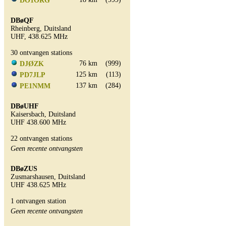
DO1ORG
DBøQF
Rheinberg, Duitsland
UHF, 438.625 MHz
30 ontvangen stations
76 km
(999)
DJØZK
125 km
(113)
PD7JLP
137 km
(284)
PE1NMM
DBøUHF
Kaisersbach, Duitsland
UHF 438.600 MHz
22 ontvangen stations
Geen recente ontvangsten
DBøZUS
Zusmarshausen, Duitsland
UHF 438.625 MHz
1 ontvangen station
Geen recente ontvangsten