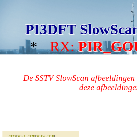
PI3DFT SlowSca
*
RX:
PIR_GO
De SSTV SlowScan afbeeldingen 
deze afbeeldingen
|
2022
|
2021
|
2020
|
2019
|
2018
|