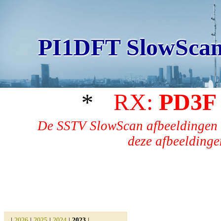
PI1DFT SlowScan
*
RX:
PD3F
De SSTV SlowScan afbeeldingen 
deze afbeeldingen
|
2026
|
2025
|
2024
|
2023
|