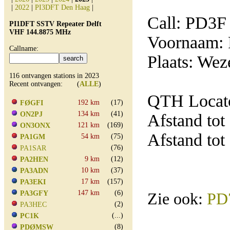
|
2022
|
PI3DFT Den Haag
|
Call: PD3F
PI1DFT SSTV Repeater Delft
VHF 144.8875 MHz
Voornaam: 
Callname:
Plaats: Wez
116 ontvangen stations in 2023
Recent ontvangen: (
ALLE
)
QTH Locato
192 km
(17)
FØGFI
134 km
(41)
ON2PJ
Afstand tot
121 km
(169)
ON3ONX
Afstand tot
54 km
(75)
PA1GM
(76)
PA1SAR
9 km
(12)
PA2HEN
10 km
(37)
PA3ADN
17 km
(157)
PA3EKI
147 km
(6)
PA3GFY
Zie ook:
PD
(2)
PA3HEC
(...)
PC1K
(8)
PDØMSW