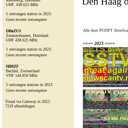
Den Haag o
Rheinberg, Duitsland
UHF, 438.625 MHz
1 ontvangen station in 2023:
Geen recente ontvangsten
Alle door PI1DFT SlowScan
DBøZUS
Zusmarshausen, Duitsland
UHF 438.625 MHz
==== 2023 ====
1 ontvangen station in 2023:
Geen recente ontvangsten
HB9ZF
Bachtel, Zwitserland
VHF 144.850 MHz
5 ontvangen stations in 2023:
Geen recente ontvangsten
Totaal via Gateway in 2023:
7219 afbeeldingen