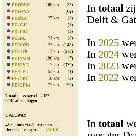
100 km
(32)
In
totaal
zi
PDØRBX
(62)
PDØTVA
Delft & Ga
27 km
(1)
PDØZA
(3)
PD2GJS
(3)
PD2PRT
24 km
(6)
PD2RC
In
2025
wer
23 km
(148)
PD3COR
In
2024
wer
13 km
(518)
PD5JTB
196 km
(7)
PE1NMM
In
2023
wer
7 km
(329)
PE1NYG
53 km
(4)
PE5CFG
In
2022
wer
16 km
(1)
PE7OPI
27 km
(51)
PE7OPI/a
Totaal ontvangen in 2023:
6497 afbeeldingen
GATEWAY
In
totaal
we
48 stations via de repeaters
Recent ontvangen: (
ALLE
)
repeater D