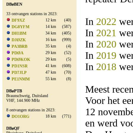
DBøBEN
33 ontvangen stations in 2023:
In
2022
wer
12 km
(40)
DF9XZ
14 km
(587)
DG8YFM
In
2021
wer
34 km
(405)
DH1BM
16 km
(999)
DJØZK
In
2020
wer
35 km
(4)
PA3BRB
In
2019
wer
29 km
(52)
PDØA
29 km
(5)
PDØKOK
In
2018
wer
41 km
(608)
PD1NSR
47 km
(70)
PD7JLP
55 km
(8)
PE1NMM
Meest rece
DBøPTB
Braunschweig, Duitsland
Voor het e
VHF, 144.900 MHz
12 novemb
8 ontvangen stations in 2023:
18 km
(771)
DO1ORG
en werd vo
DBøQF