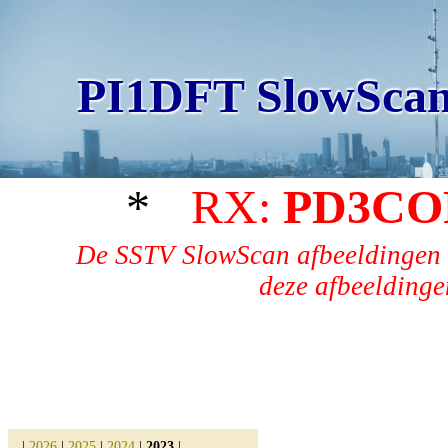
PI1DFT SlowScan
*
RX:
PD3CO
De SSTV SlowScan afbeeldingen 
deze afbeeldingen
|
2026
|
2025
|
2024
|
2023
|