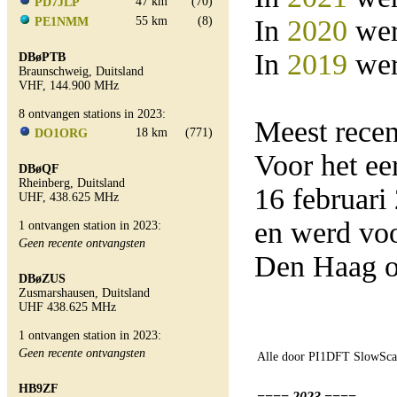
47 km
(70)
PD7JLP
55 km
(8)
In
2020
wer
PE1NMM
In
2019
wer
DBøPTB
Braunschweig, Duitsland
VHF, 144.900 MHz
8 ontvangen stations in 2023:
Meest rece
18 km
(771)
DO1ORG
Voor het e
DBøQF
Rheinberg, Duitsland
16 februar
UHF, 438.625 MHz
en werd vo
1 ontvangen station in 2023:
Geen recente ontvangsten
Den Haag o
DBøZUS
Zusmarshausen, Duitsland
UHF 438.625 MHz
1 ontvangen station in 2023:
Geen recente ontvangsten
Alle door PI1DFT SlowScan
HB9ZF
==== 2023 ====