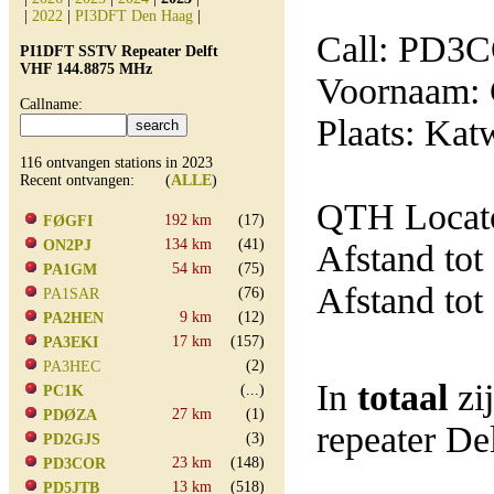
|
2022
|
PI3DFT Den Haag
|
Call: PD3
PI1DFT SSTV Repeater Delft
VHF 144.8875 MHz
Voornaam: 
Callname:
Plaats: Kat
116 ontvangen stations in 2023
Recent ontvangen: (
ALLE
)
QTH Locato
192 km
(17)
FØGFI
134 km
(41)
ON2PJ
Afstand tot
54 km
(75)
PA1GM
Afstand tot
(76)
PA1SAR
9 km
(12)
PA2HEN
17 km
(157)
PA3EKI
(2)
PA3HEC
In
totaal
zi
(...)
PC1K
27 km
(1)
PDØZA
repeater D
(3)
PD2GJS
23 km
(148)
PD3COR
13 km
(518)
PD5JTB