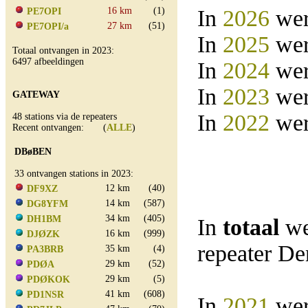
16 km
(1)
In
2026
wer
PE7OPI
27 km
(51)
PE7OPI/a
In
2025
wer
Totaal ontvangen in 2023:
6497 afbeeldingen
In
2024
wer
In
2023
wer
GATEWAY
In
2022
wer
48 stations via de repeaters
Recent ontvangen: (
ALLE
)
DBøBEN
33 ontvangen stations in 2023:
12 km
(40)
DF9XZ
14 km
(587)
DG8YFM
34 km
(405)
DH1BM
In
totaal
we
16 km
(999)
DJØZK
repeater D
35 km
(4)
PA3BRB
29 km
(52)
PDØA
29 km
(5)
PDØKOK
41 km
(608)
PD1NSR
In
2021
wer