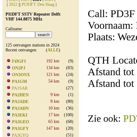
|
2022
||
PI3DFT Den Haag
|
Call: PD3F
PI1DFT SSTV Repeater Delft
VHF 144.8875 MHz
Voornaam: 
Callname:
Plaats: Wez
125 ontvangen stations in 2024
Recent ontvangen: (
ALLE
)
QTH Locato
192 km
(9)
FØGFI
134 km
(83)
ON2PJ
Afstand tot
121 km
(24)
ON3ONX
Afstand tot
54 km
(9)
PA1GM
(27)
PA1SAR
9 km
(1)
PA2HEN
8 km
(80)
PA3ADE
10 km
(36)
PA3ADN
17 km
(100)
PA3EKI
Zie ook:
PD
65 km
(68)
PA3GEO
147 km
(20)
PA3GFY
(51)
PA3GYQ