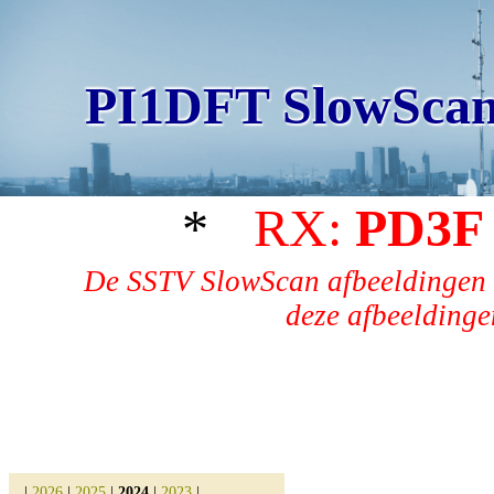
PI1DFT SlowScan
*
RX:
PD3F
De SSTV SlowScan afbeeldingen 
deze afbeeldingen
|
2026
|
2025
|
2024
|
2023
|