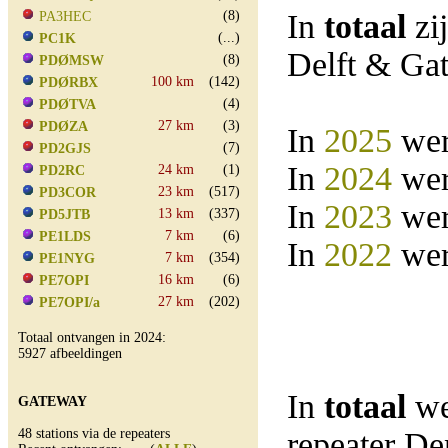
(8)
In
totaal
zi
PA3HEC
(...)
PC1K
Delft & Ga
(8)
PDØMSW
100 km
(142)
PDØRBX
(4)
PDØTVA
27 km
(3)
PDØZA
In
2025
wer
(7)
PD2GJS
In
2024
wer
24 km
(1)
PD2RC
23 km
(517)
PD3COR
In
2023
wer
13 km
(337)
PD5JTB
7 km
(6)
PE1LDS
In
2022
wer
7 km
(354)
PE1NYG
16 km
(6)
PE7OPI
27 km
(202)
PE7OPI/a
Totaal ontvangen in 2024:
5927 afbeeldingen
In
totaal
we
GATEWAY
48 stations via de repeaters
repeater D