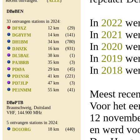
Recent ontvangen: (
ALLE
)
DBøBEN
In
2022
wer
33 ontvangen stations in 2024:
12 km
(29)
DF9XZ
In
2021
wer
14 km
(141)
DG8YFM
34 km
(780)
DH1BM
In
2020
wer
16 km
(931)
DJØZK
In
2019
wer
38 km
(1)
DL5BAE
35 km
(3)
PA3BRB
In
2018
wer
29 km
(45)
PDØA
41 km
(221)
PD1NSR
47 km
(3)
PD7JLP
55 km
(41)
PE1NMM
Meest rece
Voor het e
DBøPTB
Braunschweig, Duitsland
VHF, 144.900 MHz
12 novemb
5 ontvangen stations in 2024:
en werd vo
18 km
(440)
DO1ORG