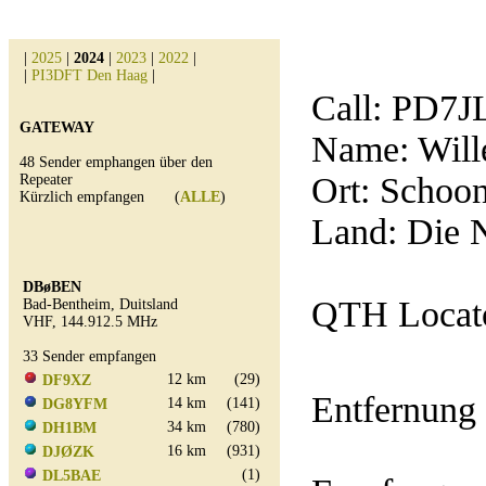
|
2025
|
2024
|
2023
|
2022
|
|
PI3DFT Den Haag
|
Call:
PD7J
GATEWAY
Name: Wil
48 Sender emphangen über den
Ort: Schoo
Repeater
Kürzlich empfangen (
ALLE
)
Land: Die 
DBøBEN
QTH Locat
Bad-Bentheim, Duitsland
VHF, 144.912.5 MHz
33 Sender empfangen
12 km
(29)
DF9XZ
Entfernung
14 km
(141)
DG8YFM
34 km
(780)
DH1BM
16 km
(931)
DJØZK
(1)
DL5BAE