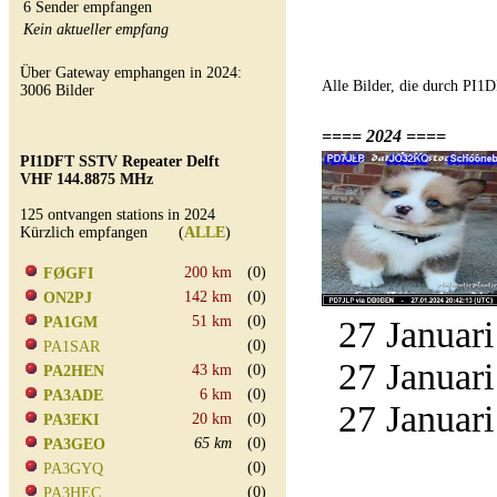
6 Sender empfangen
Kein aktueller empfang
Über Gateway emphangen in 2024:
Alle Bilder, die durch PI
3006 Bilder
==== 2024 ====
PI1DFT SSTV Repeater Delft
VHF 144.8875 MHz
125 ontvangen stations in 2024
Kürzlich empfangen (
ALLE
)
200 km
(0)
FØGFI
142 km
(0)
ON2PJ
51 km
(0)
PA1GM
27 Januari
(0)
PA1SAR
27 Januari
43 km
(0)
PA2HEN
6 km
(0)
PA3ADE
27 Januari
20 km
(0)
PA3EKI
65 km
(0)
PA3GEO
(0)
PA3GYQ
(0)
PA3HEC