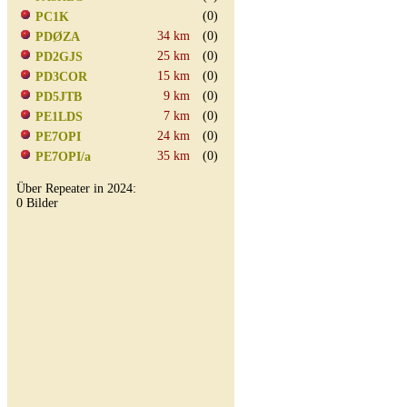
(0)
PC1K
34 km
(0)
PDØZA
25 km
(0)
PD2GJS
15 km
(0)
PD3COR
9 km
(0)
PD5JTB
7 km
(0)
PE1LDS
24 km
(0)
PE7OPI
35 km
(0)
PE7OPI/a
Über Repeater in 2024:
0 Bilder