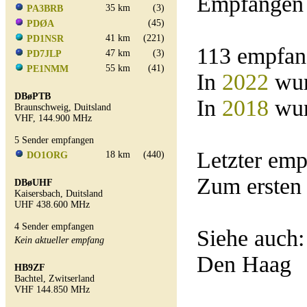
Empfangen 
35 km
(3)
PA3BRB
(45)
PDØA
41 km
(221)
PD1NSR
113 empfan
47 km
(3)
PD7JLP
55 km
(41)
PE1NMM
In
2022
wur
DBøPTB
In
2018
wur
Braunschweig, Duitsland
VHF, 144.900 MHz
5 Sender empfangen
Letzter em
18 km
(440)
DO1ORG
Zum ersten
DBøUHF
Kaisersbach, Duitsland
UHF 438.600 MHz
4 Sender empfangen
Siehe auch
Kein aktueller empfang
Den Haag
HB9ZF
Bachtel, Zwitserland
VHF 144.850 MHz