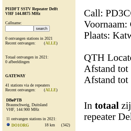
PI1DFT SSTV Repeater Delft
Call: PD3
VHF 144.8875 MHz
Voornaam: 
Callname:
Plaats: Kat
0 ontvangen stations in 2021
Recent ontvangen: (
ALLE
)
QTH Locato
Totaal ontvangen in 2021:
0 afbeeldingen
Afstand tot
GATEWAY
Afstand tot
41 stations via de repeaters
Recent ontvangen: (
ALLE
)
DBøPTB
In
totaal
zi
Braunschweig, Duitsland
VHF, 144.900 MHz
repeater D
11 ontvangen stations in 2021:
18 km
(342)
DO1ORG