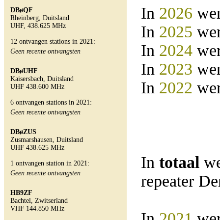
In
2026
wer
DBøQF
Rheinberg, Duitsland
UHF, 438.625 MHz
In
2025
wer
12 ontvangen stations in 2021:
In
2024
wer
Geen recente ontvangsten
In
2023
wer
DBøUHF
Kaisersbach, Duitsland
In
2022
wer
UHF 438.600 MHz
6 ontvangen stations in 2021:
Geen recente ontvangsten
DBøZUS
Zusmarshausen, Duitsland
UHF 438.625 MHz
In
totaal
we
1 ontvangen station in 2021:
Geen recente ontvangsten
repeater D
HB9ZF
Bachtel, Zwitserland
VHF 144.850 MHz
In
2021
wer