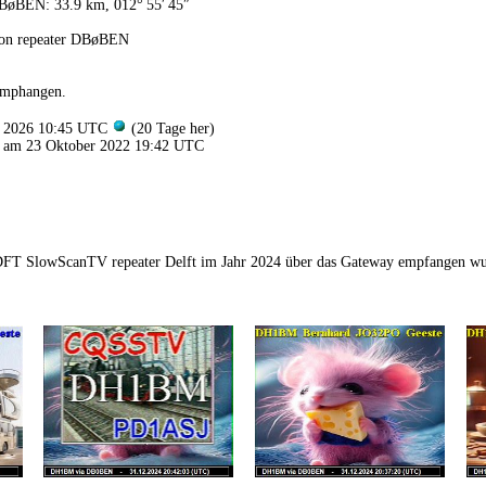
BøBEN: 33.9 km, 012° 55′ 45″
von repeater DBøBEN
emphangen.
li 2026 10:45 UTC
(20 Tage her)
 am 23 Oktober 2022 19:42 UTC
1DFT SlowScanTV repeater Delft im Jahr 2024 über das Gateway empfangen w