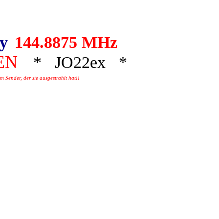
ay
144.8875 MHz
EN
* JO22ex *
 Sender, der sie ausgestrahlt hat!!