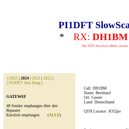
PI1DFT SlowSca
*
RX:
DH1BM
Die SSTV SlowScan-Bilder werden au
|
2025
|
2024
|
2023
|
2022
|
|
PI3DFT Den Haag
|
Call:
DH1BM
Name: Bernhard
GATEWAY
Ort: Geeste
Land: Deutschland
48 Sender emphangen über den
Repeater
QTH Locator: JO32po
Kürzlich empfangen (
ALLE
)