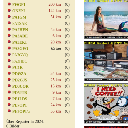
200 km
(0)
FØGFI
142 km
(0)
ON2PJ
51 km
(0)
PA1GM
(0)
PA1SAR
43 km
(0)
PA2HEN
6 km
(0)
PA3ADE
20 km
(0)
PA3EKI
65 km
(0)
PA3GEO
(0)
PA3GYQ
(0)
PA3HEC
(0)
PC1K
34 km
(0)
PDØZA
25 km
(0)
PD2GJS
15 km
(0)
PD3COR
9 km
(0)
PD5JTB
7 km
(0)
PE1LDS
24 km
(0)
PE7OPI
35 km
(0)
PE7OPI/a
Über Repeater in 2024:
0 Bilder