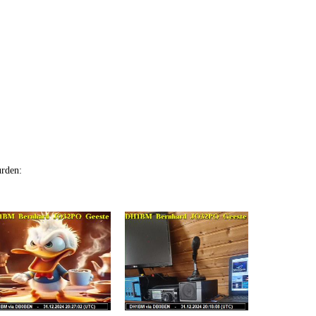
urden: