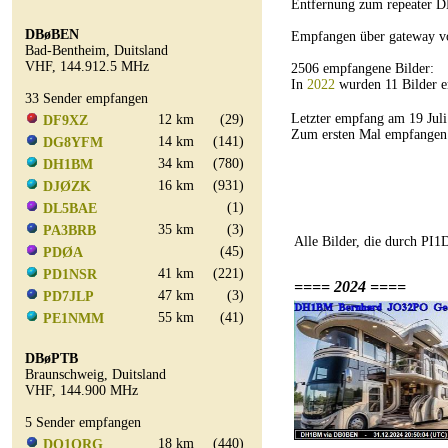
Entfernung zum repeater D
DBøBEN
Empfangen über gateway 
Bad-Bentheim, Duitsland
VHF, 144.912.5 MHz
2506 empfangene Bilder:
In
2022
wurden 11 Bilder 
33 Sender empfangen
Letzter empfang am 19 Ju
12 km
(29)
DF9XZ
Zum ersten Mal empfangen
14 km
(141)
DG8YFM
34 km
(780)
DH1BM
16 km
(931)
DJØZK
(1)
DL5BAE
35 km
(3)
PA3BRB
Alle Bilder, die durch PI
(45)
PDØA
41 km
(221)
PD1NSR
==== 2024 ====
47 km
(3)
PD7JLP
55 km
(41)
PE1NMM
DBøPTB
Braunschweig, Duitsland
VHF, 144.900 MHz
5 Sender empfangen
18 km
(440)
DO1ORG