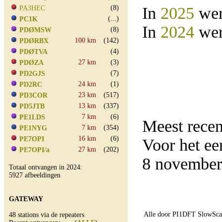
(8)
In
2025
wer
PA3HEC
(...)
PC1K
In
2024
wer
(8)
PDØMSW
100 km
(142)
PDØRBX
(4)
PDØTVA
27 km
(3)
PDØZA
(7)
PD2GJS
24 km
(1)
PD2RC
23 km
(517)
PD3COR
13 km
(337)
PD5JTB
7 km
(6)
PE1LDS
Meest rece
7 km
(354)
PE1NYG
16 km
(6)
PE7OPI
Voor het e
27 km
(202)
PE7OPI/a
8 november
Totaal ontvangen in 2024:
5927 afbeeldingen
GATEWAY
Alle door PI1DFT SlowScan
48 stations via de repeaters