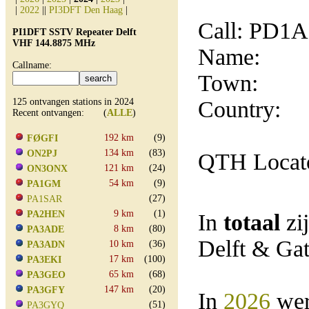
|
2022
||
PI3DFT Den Haag
|
Call: PD1
PI1DFT SSTV Repeater Delft
VHF 144.8875 MHz
Name:
Callname:
Town:
125 ontvangen stations in 2024
Country:
Recent ontvangen: (
ALLE
)
192 km
(9)
FØGFI
134 km
(83)
ON2PJ
QTH Locat
121 km
(24)
ON3ONX
54 km
(9)
PA1GM
(27)
PA1SAR
9 km
(1)
PA2HEN
In
totaal
zi
8 km
(80)
PA3ADE
Delft & Ga
10 km
(36)
PA3ADN
17 km
(100)
PA3EKI
65 km
(68)
PA3GEO
147 km
(20)
PA3GFY
In
2026
wer
(51)
PA3GYQ