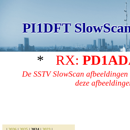
PI1DFT SlowScan
*
RX:
PD1AD
De SSTV SlowScan afbeeldingen 
deze afbeeldingen
|
2026
|
2025
|
2024
|
2023
|