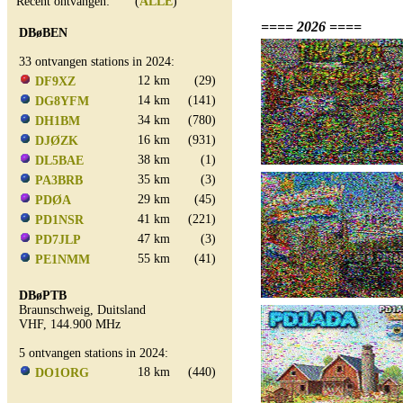
Recent ontvangen: (
ALLE
)
==== 2026 ====
DBøBEN
33 ontvangen stations in 2024:
12 km
(29)
DF9XZ
14 km
(141)
DG8YFM
34 km
(780)
DH1BM
16 km
(931)
DJØZK
38 km
(1)
DL5BAE
35 km
(3)
PA3BRB
29 km
(45)
PDØA
41 km
(221)
PD1NSR
47 km
(3)
PD7JLP
55 km
(41)
PE1NMM
DBøPTB
Braunschweig, Duitsland
VHF, 144.900 MHz
5 ontvangen stations in 2024:
18 km
(440)
DO1ORG