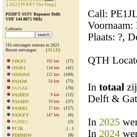
|
2022
|
PI3DFT Den Haag
|
Call: PE1J
PI1DFT SSTV Repeater Delft
VHF 144.8875 MHz
Voornaam: 
Callname:
Plaats: ?, 
116 ontvangen stations in 2023
Recent ontvangen: (
ALLE
)
QTH Locat
192 km
(17)
FØGFI
134 km
(41)
ON2PJ
121 km
(169)
ON3ONX
54 km
(75)
PA1GM
In
totaal
zi
(76)
PA1SAR
9 km
(12)
PA2HEN
Delft & Ga
10 km
(37)
PA3ADN
17 km
(157)
PA3EKI
147 km
(6)
PA3GFY
In
2025
wer
(2)
PA3HEC
(...)
PC1K
In
2024
wer
(8)
PDØMSW