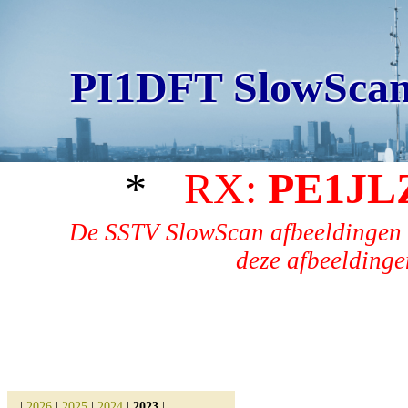
PI1DFT SlowScan
*
RX:
PE1JL
De SSTV SlowScan afbeeldingen 
deze afbeeldingen
|
2026
|
2025
|
2024
|
2023
|