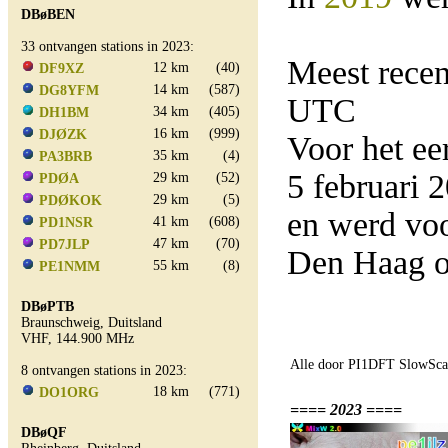
DBøBEN
33 ontvangen stations in 2023:
Meest rece
12 km
(40)
DF9XZ
14 km
(587)
DG8YFM
UTC
34 km
(405)
DH1BM
16 km
(999)
DJØZK
Voor het e
35 km
(4)
PA3BRB
5 februari
29 km
(52)
PDØA
29 km
(5)
PDØKOK
en werd vo
41 km
(608)
PD1NSR
47 km
(70)
PD7JLP
Den Haag o
55 km
(8)
PE1NMM
DBøPTB
Braunschweig, Duitsland
VHF, 144.900 MHz
Alle door PI1DFT SlowScan
8 ontvangen stations in 2023:
18 km
(771)
DO1ORG
==== 2023 ====
DBøQF