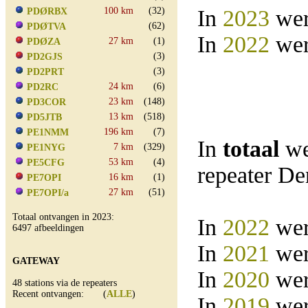
100 km
(32)
In
2023
wer
PDØRBX
(62)
PDØTVA
In
2022
wer
27 km
(1)
PDØZA
(3)
PD2GJS
(3)
PD2PRT
24 km
(6)
PD2RC
23 km
(148)
PD3COR
13 km
(518)
PD5JTB
196 km
(7)
PE1NMM
In
totaal
we
7 km
(329)
PE1NYG
53 km
(4)
PE5CFG
repeater D
16 km
(1)
PE7OPI
27 km
(51)
PE7OPI/a
Totaal ontvangen in 2023:
In
2022
wer
6497 afbeeldingen
In
2021
wer
GATEWAY
In
2020
wer
48 stations via de repeaters
Recent ontvangen: (
ALLE
)
In
2019
wer