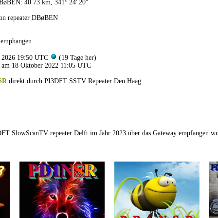
BøBEN: 40.73 km, 341° 24′ 20″
von repeater DBøBEN
 emphangen.
li 2026 19:50 UTC
(19 Tage her)
 am 18 Oktober 2022 11:05 UTC
SR
direkt durch PI3DFT SSTV Repeater Den Haag
1DFT SlowScanTV repeater Delft im Jahr 2023 über das Gateway empfangen w