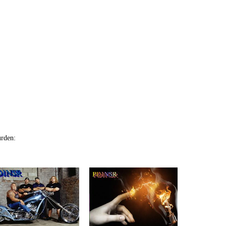
urden: