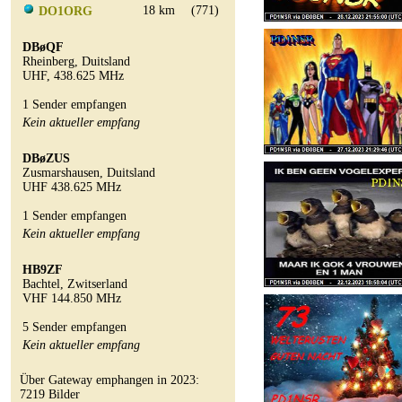
18 km
(771)
DO1ORG
DBøQF
Rheinberg, Duitsland
UHF, 438.625 MHz
1 Sender empfangen
Kein aktueller empfang
DBøZUS
Zusmarshausen, Duitsland
UHF 438.625 MHz
1 Sender empfangen
Kein aktueller empfang
HB9ZF
Bachtel, Zwitserland
VHF 144.850 MHz
5 Sender empfangen
Kein aktueller empfang
Über Gateway emphangen in 2023:
7219 Bilder