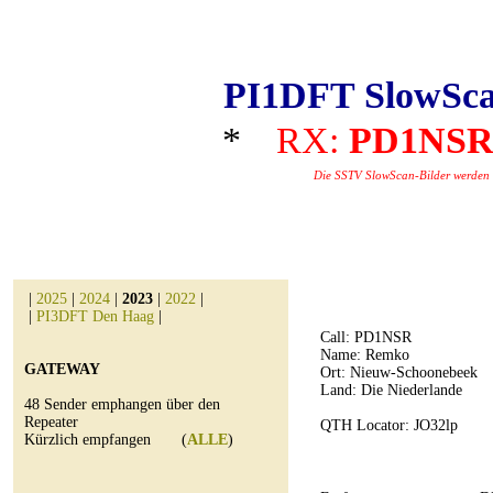
PI1DFT SlowSca
*
RX:
PD1NS
Die SSTV SlowScan-Bilder werden au
|
2025
|
2024
|
2023
|
2022
|
|
PI3DFT Den Haag
|
Call:
PD1NSR
Name: Remko
GATEWAY
Ort: Nieuw-Schoonebeek
Land: Die Niederlande
48 Sender emphangen über den
Repeater
QTH Locator: JO32lp
Kürzlich empfangen (
ALLE
)