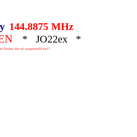
ay
144.8875 MHz
BEN
* JO22ex *
 Sender, der sie ausgestrahlt hat!!