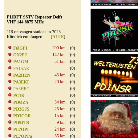
PI1DFT SSTV Repeater Delft
VHF 144.8875 MHz
116 ontvangen stations in 2023
Kürzlich empfangen (
ALLE
)
200 km
(0)
FØGFI
142 km
(0)
ON2PJ
51 km
(0)
PA1GM
(0)
PA1SAR
43 km
(0)
PA2HEN
20 km
(0)
PA3EKI
(0)
PA3HEC
(0)
PC1K
34 km
(0)
PDØZA
25 km
(0)
PD2GJS
15 km
(0)
PD3COR
9 km
(0)
PD5JTB
24 km
(0)
PE7OPI
35 km
(0)
PE7OPI/a