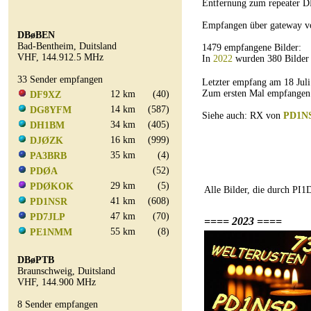
Entfernung zum repeater D
Empfangen über gateway 
DBøBEN
Bad-Bentheim, Duitsland
1479 empfangene Bilder:
VHF, 144.912.5 MHz
In
2022
wurden 380 Bilder
33 Sender empfangen
Letzter empfang am 18 Ju
Zum ersten Mal empfangen
12 km
(40)
DF9XZ
14 km
(587)
DG8YFM
Siehe auch: RX von
PD1N
34 km
(405)
DH1BM
16 km
(999)
DJØZK
35 km
(4)
PA3BRB
(52)
PDØA
29 km
(5)
PDØKOK
Alle Bilder, die durch PI
41 km
(608)
PD1NSR
47 km
(70)
PD7JLP
==== 2023 ====
55 km
(8)
PE1NMM
DBøPTB
Braunschweig, Duitsland
VHF, 144.900 MHz
8 Sender empfangen